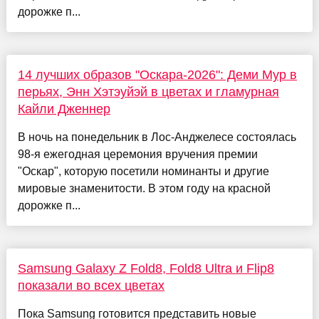
дорожке п...
14 лучших образов "Оскара-2026": Деми Мур в
перьях, Энн Хэтэуйэй в цветах и гламурная
Кайли Дженнер
В ночь на понедельник в Лос-Анджелесе состоялась
98-я ежегодная церемония вручения премии
"Оскар", которую посетили номинанты и другие
мировые знаменитости. В этом году на красной
дорожке п...
Samsung Galaxy Z Fold8, Fold8 Ultra и Flip8
показали во всех цветах
Пока Samsung готовится представить новые