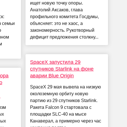
ищет новую точку опоры.
Анатолий Аксаков, глава
к:
профильного комитета Госдумы,
з семьи
объясняет: это не хаос, а
о
закономерность. Рукотворный
нном
дефицит предложения столкну...
м
.
SpaceX запустила 29
спутников Starlink на фоне
тора
аварии Blue Origin
о
SpaceX 29 мая вывела на низкую
околоземную орбиту новую
а
партию из 29 спутников Starlink.
изм
Ракета Falcon 9 стартовала с
ых
площадки SLC-40 на мысе
рых
Канаверал, а примерно через час