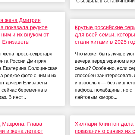
“Съездила в Останкинский.
я жена Дмитрия
а показала редкое
Крутые российские сер
 ним и их внуком от
для всей семьи, котор
и Елизаветы
стали хитами в 2025 го
 жена пресс-секретаря
Что может быть лучше уют
ента России Дмитрия
вечера перед экраном в кр
а Екатерина Солоцинская
семьи? Особенно, если се
а редкое фото с ним и их
способен заинтересовать и
от дочери Елизаветы,
и взрослых — без лишнег
 сейчас беременна в
пафоса, похабщины, но с
аз. В инст...
лайтовым юморо...
 Макрона. Глава
Хиллари Клинтон дала
и и жена летают
показания о связях их 