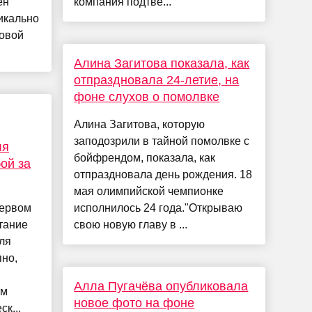
ен
компания подтве...
икально
совой
Алина Загитова показала, как
отпраздновала 24-летие, на
фоне слухов о помолвке
Алина Загитова, которую
заподозрили в тайной помолвке с
ля
бойфрендом, показала, как
ой за
отпраздновала день рождения. 18
мая олимпийской чемпионке
первом
исполнилось 24 года."Открываю
тание
свою новую главу в ...
ля
пно,
Алла Пугачёва опубликовала
ем
новое фото на фоне
к...