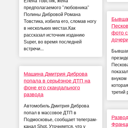
Елена Товстик, жена
предполагаемого "любовника"
Полины Дибровой Романа
Бывша
Товстика, избила его, сломав ногу
Песков
в нескольких местах.Как
фото с
рассказал источник изданию
дочер
Super, во время последней
встречи...
Бывшая
презид
Песков
показал
Машина Дмитрия Диброва
внуком 
попала в серьёзное ДТП на
которая
фоне его скандального
третий р
развода
Автомобиль Дмитрия Диброва
попал в массовое ДТП в
Развод
Подмосковье, сообщает телеграм-
Франци
канал Shot. Уточняется, что у