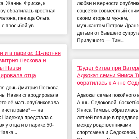
а, Жанны Фриске, к
любви и верности опублик
ву обратилась крестная
соцсетях совместный сним
латона, певица Ольга
своим вторым мужем,
 с просьбой ув...
музыкантом Петром Дранго
детьми от бывшего супруг
Прилучного — Тим...
и и в парике: 11-летняя
митрия Пескова и
ы Навки
"Будет битва при Ватер
ировала отца
Адвокат семьи Яниса 
обратилась к Анне Сед
яя дочь Дмитрия Пескова
яны Навки спародировала
Адвокат семьи покойного 
ото её мать опубликовала
Анны Седоковой, баскетб
 инстаграме* — на
Яниса Тиммы, обратилась 
х Надежда предстала с
летней певице в преддвер
ак у отца и в парике.50-
между родственниками
Навка...
спортсмена и Седоковой.