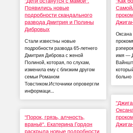
"Дети останутся с мамой".
"Как б
Появились новые
Самой
подробности скандального
проком
развода Дмитрия и Полины
Джига
Дибровых
Оксана
Стали известны новые
проком
подробности развода 65-летнего
рэперо
Дмитрия Диброва с женой
имя — 
Полиной, которая, по слухам,
Вайнште
изменила ему с близким другом
который
семьи Романом
больно 
Товстиком.Источники опровергли
информаци...
"Джига
Оксан
"Порок, грязь, алчность,
проком
враньё". Екатерина Гордон
Джига
раскрыла новые подробности