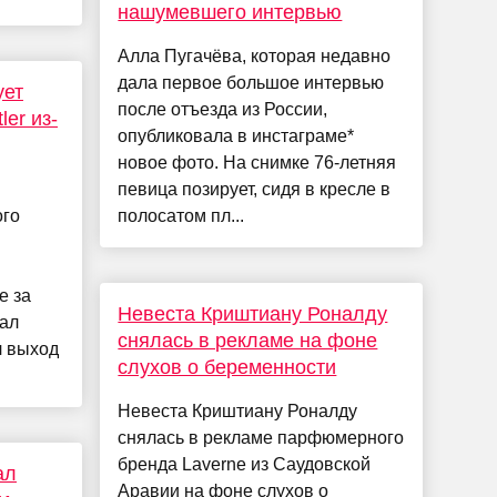
нашумевшего интервью
Алла Пугачёва, которая недавно
дала первое большое интервью
ует
после отъезда из России,
ler из-
опубликовала в инстаграме*
новое фото. На снимке 76-летняя
певица позирует, сидя в кресле в
ого
полосатом пл...
е за
Невеста Криштиану Роналду
нал
снялась в рекламе на фоне
л выход
слухов о беременности
Невеста Криштиану Роналду
снялась в рекламе парфюмерного
бренда Laverne из Саудовской
ал
Аравии на фоне слухов о