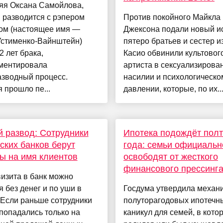
няя Оксана Самойлова,
 разводится с рэпером
Против покойного Майкла
ом (настоящее имя —
Джексона подали новый ис
Устименко-Вайнштейн)
пятеро братьев и сестер и
2 лет брака,
Касио обвинили культовог
ментировала
артиста в сексуализирова
азводный процесс.
насилии и психологическо
 прошло пе...
давлении, которые, по их..
 развод: Сотрудники
Ипотека подождёт пол
ских банков берут
года: семьи официальн
ы на имя клиентов
освободят от жесткого
финансового прессинг
изита в банк можно
я без денег и по уши в
Госдума утвердила механ
 Если раньше сотрудники
полуторагодовых ипотечн
попадались только на
каникул для семей, в кото