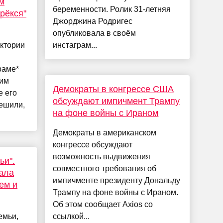
м
беременности. Ролик 31-летняя
рёкся"
Джорджина Родригес
опубликовала в своём
ктории
инстаграм...
раме*
шим
Демократы в конгрессе США
е его
обсуждают импичмент Трампу
решили,
на фоне войны с Ираном
Демократы в американском
конгрессе обсуждают
возможность выдвижения
ьи".
совместного требования об
ала
импичменте президенту Дональду
ем и
Трампу на фоне войны с Ираном.
Об этом сообщает Axios со
емьи,
ссылкой...