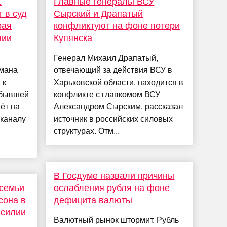
.
Главные генералы ВСУ
 в суд
Сырский и Драпатый
рая
конфликтуют на фоне потери
нии
Купянска
Генерал Михаил Драпатый,
мана
отвечающий за действия ВСУ в
 к
Харьковской области, находится в
 бывшей
конфликте с главкомом ВСУ
ёт на
Александром Сырским, рассказал
 каналу
источник в российских силовых
структурах. Отм...
В Госдуме назвали причины
 семьи
ослабления рубля на фоне
сона в
дефицита валюты
асилии
Валютный рынок штормит. Рубль