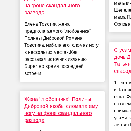
мальчик
на фоне скандального
Шепеле
развода
мама П
Елена Товстик, жена
Орлова,
предполагаемого "любовника"
Полины Дибровой Романа
Товстика, избила его, сломав ногу
С усам
в нескольких местах.Как
дочь Д
рассказал источник изданию
Татьян
Super, во время последней
спарод
встречи...
11-летн
и Тать
отца. Ф
Жена "любовника" Полины
в своём
Дибровой якобы сломала ему
снимка
ногу на фоне скандального
усами к
развода
летняя 