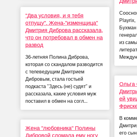
Дмитри
Сооснов
"Два условия, и я тебя
Playrix
отпущу". Жена-"изменщица"
Бухман 
Дмитрия Диброва рассказала,
генера
что он потребовал в обмен на
из сам
развод
литера
36-летняя Полина Диброва,
Междуна
которая со скандалом разводится
с телеведущим Дмитрием
Дибровым, стала гостьей
Ольга
подкаста "Здесь (не) судят" и
Дмитр
рассказала, какие условия муж
ей уви
поставил в обмен на согл...
Фриск
В комм
Дмитри
Жена "любовника" Полины
его сын
Дибровой сломала ему ногу