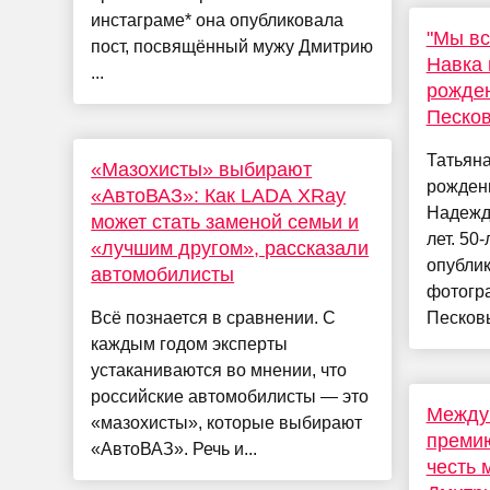
инстаграме* она опубликовала
"Мы вс
пост, посвящённый мужу Дмитрию
Навка 
...
рожден
Песко
Татьяна
«Мазохисты» выбирают
рожден
«АвтоВАЗ»: Как LADA XRay
Надежду
может стать заменой семьи и
лет. 50
«лучшим другом», рассказали
опублик
автомобилисты
фотогр
Всё познается в сравнении. С
Песковы
каждым годом эксперты
устаканиваются во мнении, что
российские автомобилисты — это
Между
«мазохисты», которые выбирают
преми
«АвтоВАЗ». Речь и...
честь 