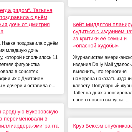
егда рядом". Татьяна
поздравила с днём
ия дочь от Дмитрия
Кейт Миддлтон планир
ва
судиться с изданием Tat
за критики её семьи и
 Навка поздравила с днём
«опасной худобы»
ия младшую дочь
, которой исполнилось 11
Журналистам американск
-летняя фигуристка
издания Daily Mail удалось
овала в соцсетях
выяснить, что герцогиня
афии их с Дмитрием
намерена наказать издани
м дочери и оставила е...
клевету. Популярный жур
Tatler на днях анонсирова
своего нового выпуска, ...
народную Букеровскую
ю переименовали в
миллиардера-эмигранта
Круз Бекхэм опубликов