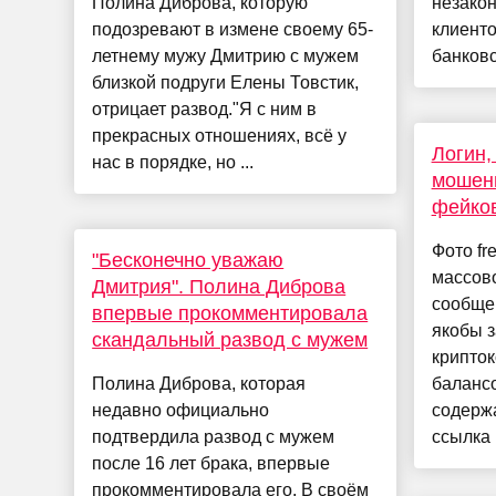
Полина Диброва, которую
незако
подозревают в измене своему 65-
клиенто
летнему мужу Дмитрию с мужем
банковс
близкой подруги Елены Товстик,
отрицает развод."Я с ним в
прекрасных отношениях, всё у
Логин,
нас в порядке, но ...
мошенн
фейко
Фото fr
"Бесконечно уважаю
массов
Дмитрия". Полина Диброва
сообще
впервые прокомментировала
якобы 
скандальный развод с мужем
крипто
Полина Диброва, которая
баланс
недавно официально
содержа
подтвердила развод с мужем
ссылка .
после 16 лет брака, впервые
прокомментировала его. В своём