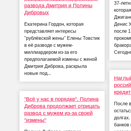
37-лет
развода Дмитрия и Полины
которая
Дибровых
Джиган
Екатерина Гордон, которая
Денис 
представляет интересы
после 1
"рублёвской жены" Елены Товстик
проком
в её разводе с мужем-
бракор
миллиардером из-за его
Сегодня
предполагаемой измены с женой
Дмитрия Диброва, раскрыла
новые под...
Наглый
россий
кредит
"Всё у нас в порядке". Полина
После в
Диброва продолжает отрицать
остатьс
развод с мужем из-за своей
долгах.
"измены"
банков 