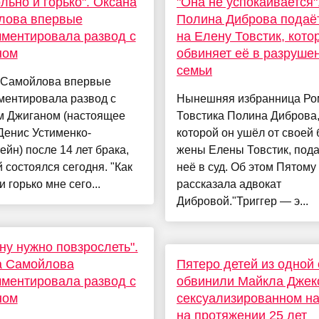
ольно и горько". Оксана
"Она не успокаивается"
лова впервые
Полина Диброва подаёт
ментировала развод с
на Елену Товстик, кото
ном
обвиняет её в разруше
семьи
 Самойлова впервые
ментировала развод с
Нынешняя избранница Ро
м Джиганом (настоящее
Товстика Полина Диброва,
Денис Устименко-
которой он ушёл от своей
йн) после 14 лет брака,
жены Елены Товстик, пода
 состоялся сегодня. "Как
неё в суд. Об этом Пятому
и горько мне сего...
рассказала адвокат
Дибровой."Триггер — э...
ну нужно повзрослеть".
а Самойлова
Пятеро детей из одной
ментировала развод с
обвинили Майкла Джек
ном
сексуализированном н
на протяжении 25 лет