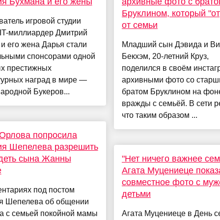
я Бухмана и его жены
архивные фото с брато
Бруклином, который "от
атель игровой студии
от семьи
, IT-миллиардер Дмитрий
и его жена Дарья стали
Младший сын Дэвида и Ви
льными спонсорами одной
Бекхэм, 20‑летний Круз,
ых престижных
поделился в своём инстаг
турных наград в мире —
архивными фото со стар
родной Букеров...
братом Бруклином на фон
вражды с семьёй. В сети 
что таким образом ...
 Орлова попросила
ия Шепелева разрешить
деть сына Жанны
"Нет ничего важнее сем
е
Агата Муцениеце показ
совместное фото с муж
ентариях под постом
детьми
я Шепелева об общении
а с семьей покойной мамы
Агата Муцениеце в День с