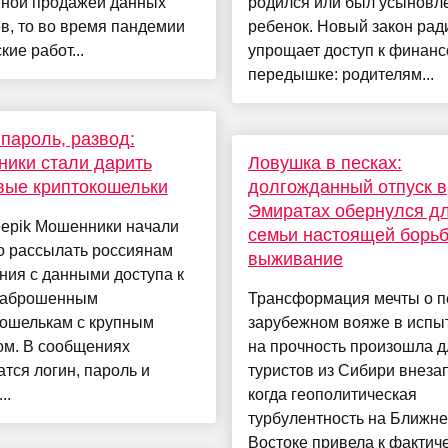
нной продажей данных
родился или был усыновл
в, то во время пандемии
ребенок. Новый закон рад
кие работ...
упрощает доступ к финан
передышке: родителям...
 пароль, развод:
ики стали дарить
Ловушка в песках:
вые криптокошельки
долгожданный отпуск в
Эмиратах обернулся д
eepik Мошенники начали
семьи настоящей борьб
о рассылать россиянам
выживание
ния с данными доступа к
заброшенным
Трансформация мечты о 
кошелькам с крупным
зарубежном вояже в испы
ом. В сообщениях
на прочность произошла д
тся логин, пароль и
туристов из Сибири внеза
..
когда геополитическая
турбулентность на Ближн
Востоке привела к фактичес