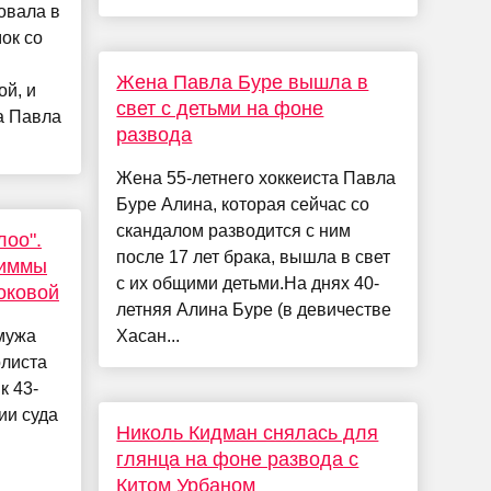
овала в
ок со
Жена Павла Буре вышла в
й, и
свет с детьми на фоне
а Павла
развода
Жена 55-летнего хоккеиста Павла
Буре Алина, которая сейчас со
скандалом разводится с ним
лоо".
после 17 лет брака, вышла в свет
Тиммы
с их общими детьми.На днях 40-
оковой
летняя Алина Буре (в девичестве
мужа
Хасан...
олиста
к 43-
ии суда
Николь Кидман снялась для
глянца на фоне развода с
Китом Урбаном