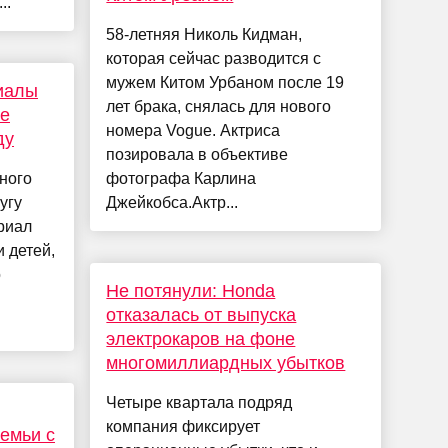
..
58-летняя Николь Кидман,
которая сейчас разводится с
мужем Китом Урбаном после 19
иалы
лет брака, снялась для нового
ые
номера Vogue. Актриса
ду
позировала в объективе
ного
фотографа Карлина
угу
Джейкобса.Актр...
риал
 детей,
о
Не потянули: Honda
отказалась от выпуска
электрокаров на фоне
многомиллиардных убытков
Четыре квартала подряд
компания фиксирует
семьи с