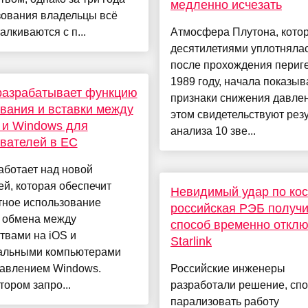
медленно исчезать
зования владельцы всё
алкиваются с п...
Атмосфера Плутона, кото
десятилетиями уплотняла
после прохождения периг
1989 году, начала показыв
разрабатывает функцию
признаки снижения давлен
вания и вставки между
этом свидетельствуют рез
 и Windows для
анализа 10 зве...
вателей в ЕС
аботает над новой
й, которая обеспечит
Невидимый удар по кос
тное использование
российская РЭБ получ
 обмена между
способ временно отклю
твами на iOS и
Starlink
альными компьютерами
равлением Windows.
Российские инженеры
ором запро...
разработали решение, сп
парализовать работу