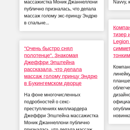
массажистка Моник Джаннеллони
Navvy, 
публично призналась, что делала
массаж голому экс-принцу Эндрю
в спальне...
Компан
тизер 
Legion 
"Очень быстро снял
симме
полотенце". Знакомая
тонким
Джеффри Эпштейна
Компан
рассказала, что делала
линейк
массаж голому принцу Эндрю
планше
в Букингемском дворце
облегч
На фоне многочисленных
дизайн
подробностей о секс-
официа
преступлениях миллиардера
опубли
Джеффри Эпштейна массажистка
новинка
Моник Джаннеллони публично
призналась, что делала массаж