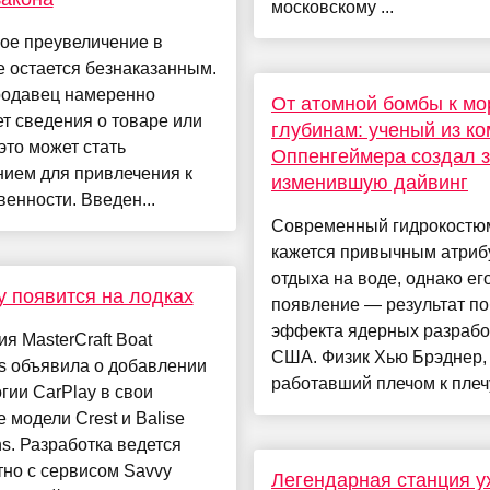
московскому ...
ое преувеличение в
 остается безнаказанным.
родавец намеренно
От атомной бомбы к мо
т сведения о товаре или
глубинам: ученый из к
 это может стать
Оппенгеймера создал з
нием для привлечения к
изменившую дайвинг
венности. Введен...
Современный гидрокостю
кажется привычным атриб
отдыха на воде, однако ег
y появится на лодках
появление — результат по
эффекта ядерных разрабо
я MasterCraft Boat
США. Физик Хью Брэднер,
s объявила о добавлении
работавший плечом к плечу
гии CarPlay в свои
 модели Crest и Balise
s. Разработка ведется
но с сервисом Savvy
Легендарная станция у