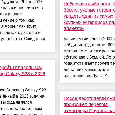
 будущем iPhone 2028
Небесная глыба летит 
е начали появляться в
Земле: ученые готовят
авая раннее
увидеть один из самых
вление о том, как
крупных астероидов ря
я Apple планирует
планетой
ть дизайн, дисплей и
устройства. Ожидается,
Космический объект 2001
чей диаметр достигает 800
метров, готовится к рекор
сближению с Землей. Лет
года этот гигант пролетит 
ерейти владельцам
дистанции меньше, чем
g Galaxy S23 в 2026
расстояние до Луны. А...
он Samsung Galaxy S23,
тённый в 2023 году, на
После десятилетий ож
 выхода являлся
произошел перелом:
ительно качественным
атмосфера Плутона на
твом, однако за три года