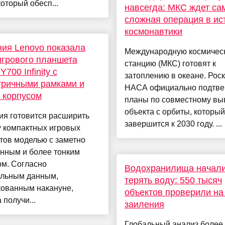
который обесп...
навсегда: МКС ждет са
сложная операция в ис
космонавтики
ия Lenovo показала
Международную космичес
игрового планшета
станцию (МКС) готовят к
Y700 Infinity с
затоплению в океане. Рос
тричными рамками и
НАСА официально подтве
 корпусом
планы по совместному вы
объекта с орбиты, который
ия готовится расширить
завершится к 2030 году. ...
у компактных игровых
тов моделью с заметно
енным и более тонким
ом. Согласно
Водохранилища начал
льным данным,
терять воду: 550 тысяч
кованным накануне,
объектов проверили на
 получи...
заиления
Глобальный анализ более