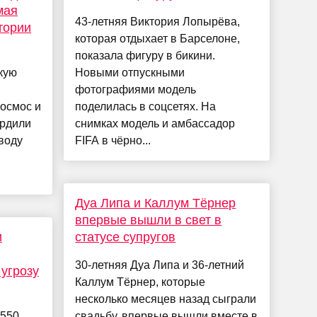
мая
43-летняя Виктория Лопырёва,
тории
которая отдыхает в Барселоне,
показала фигуру в бикини.
кую
Новыми отпускными
фотографиями модель
космос и
поделилась в соцсетях. На
рдили
снимках модель и амбассадор
воду
FIFA в чёрно...
Дуа Липа и Каллум Тёрнер
впервые вышли в свет в
и
статусе супругов
30-летняя Дуа Липа и 36-летний
 угрозу
Каллум Тёрнер, которые
несколько месяцев назад сыграли
 550
свадьбу, впервые вышли вместе в