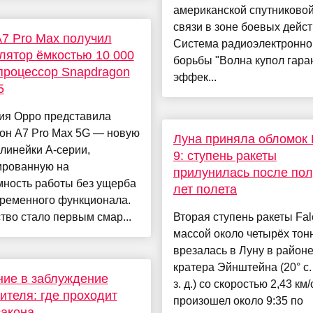
американской спутниковой
связи в зоне боевых дейст
7 Pro Max получил
Система радиоэлектронно
лятор ёмкостью 10 000
борьбы "Волна купол гара
процессор Snapdragon
эффек...
5
ия Oppo представила
он A7 Pro Max 5G — новую
Луна приняла обломок 
линейки A-серии,
9: ступень ракеты
ированную на
прилунилась после пол
мность работы без ущерба
лет полета
временного функционала.
тво стало первым смар...
Вторая ступень ракеты Fal
массой около четырёх тон
врезалась в Луну в район
кратера Эйнштейна (20° с. 
ие в заблуждение
з. д.) со скоростью 2,43 км/
ителя: где проходит
произошел около 9:35 по
закона