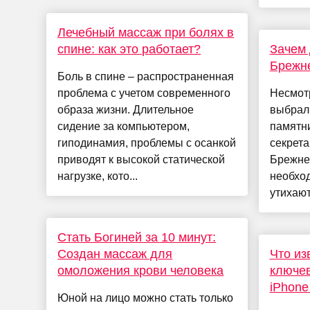
Лечебный массаж при болях в
спине: как это работает?
Зачем
Брежне
Боль в спине – распространенная
проблема с учетом современного
Несмотр
образа жизни. Длительное
выбрал
сидение за компьютером,
памятн
гиподинамия, проблемы с осанкой
секрет
приводят к высокой статической
Брежнев
нагрузке, кото...
необход
утихают.
Стать Богиней за 10 минут:
Создан массаж для
Что из
омоложения крови человека
ключев
iPhone
Юной на лицо можно стать только