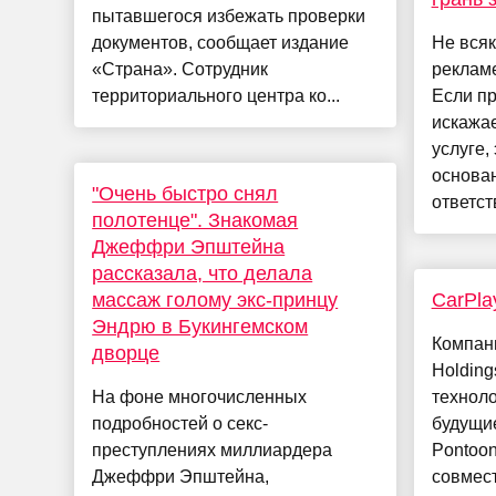
пытавшегося избежать проверки
документов, сообщает издание
Не всяк
«Страна». Сотрудник
рекламе
территориального центра ко...
Если п
искажае
услуге,
основа
"Очень быстро снял
ответст
полотенце". Знакомая
Джеффри Эпштейна
рассказала, что делала
массаж голому экс-принцу
CarPla
Эндрю в Букингемском
Компани
дворце
Holding
На фоне многочисленных
техноло
подробностей о секс-
будущие
преступлениях миллиардера
Pontoon
Джеффри Эпштейна,
совмест