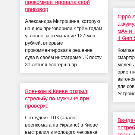
прокомментировала свой
приговор
Oppo A
Александра Митрошина, которую
аккуму
на днях приговорили к трём годам
мАч и 
условно за отмывание 127 млн
4 Gen 
рублей, впервые
прокомментировала решение
Компан
суда в своём инстаграме*. К посту
смартф
31-летняя блогерша пр...
модель 
ориент
автоно
для со
Военком в Киеве открыл
Устройс
стрельбу по мужчине при
проверке
Сотрудник ТЦК (аналог
Введен
военкомата на Украине) в Киеве
потреб
выстрелил в молодого человека,
грань 