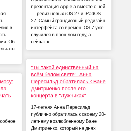
презентация Apple а вместе с ней
рая
— релиз новых iOS 27 и iPadOS
сь
27. Самый грандиозный редизайн
елия в
интерфейса со времён iOS 7 уже
ать
случился в прошлом году, а
ия. Об
сейчас к...
ультаты
"Ты такой единственный на
всём белом свете". Анна
мосу:
Пересильд обратилась к Ване
ила
Дмитриенко после его
чать
концерта в "Лужниках"
17-летняя Анна Пересильд
публично обратилась к своему 20-
особное
летнему возлюбленному Ване
Дмитриенко, который на днях