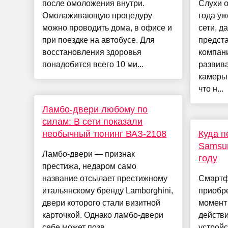
после омоложения внутри.
Слухи о
Омолаживающую процедуру
года уж
можно проводить дома, в офисе и
сети, д
при поездке на автобусе. Для
предста
восстановления здоровья
компани
понадобится всего 10 ми...
развива
камеры 
что н...
Ламбо-двери любому по
силам: В сети показали
необычный тюнинг ВАЗ-2108
Куда п
Samsun
Ламбо-двери — признак
году
престижа, недаром само
название отсылает престижному
Смартф
итальянскому бренду Lamborghini,
приобре
двери которого стали визитной
момент
карточкой. Однако ламбо-двери
действ
себе может позв...
устройс