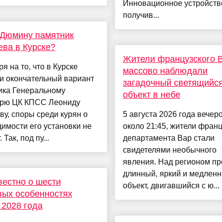
Инновационное устройств
получив...
 Дюмину памятник
ва в Курске?
Жители французского 
я на то, что в Курске
массово наблюдали
и окончательный вариант
загадочный светящийс
ика Генеральному
объект в небе
арю ЦК КПСС Леониду
у, споры среди курян о
5 августа 2026 года вечер
имости его установки не
около 21:45, жители франц
 Так, под пу...
департамента Вар стали
свидетелями необычного
явления. Над регионом пр
длинный, яркий и медлен
вестно о шести
объект, двигавшийся с ю...
ых особенностях
 2028 года