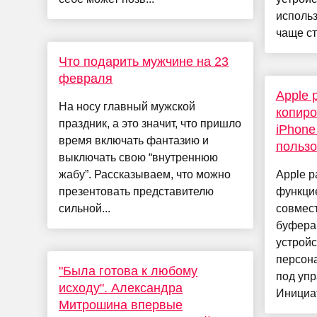
исполь
чаще ст
Что подарить мужчине на 23
февраля
Apple 
На носу главный мужской
копиро
праздник, а это значит, что пришло
iPhone
время включать фантазию и
пользо
выключать свою “внутреннюю
жабу”. Рассказываем, что можно
Apple р
презентовать представителю
функцие
сильной...
совмес
буфера
устройс
персон
"Была готова к любому
под уп
исходу". Александра
Инициат
Митрошина впервые