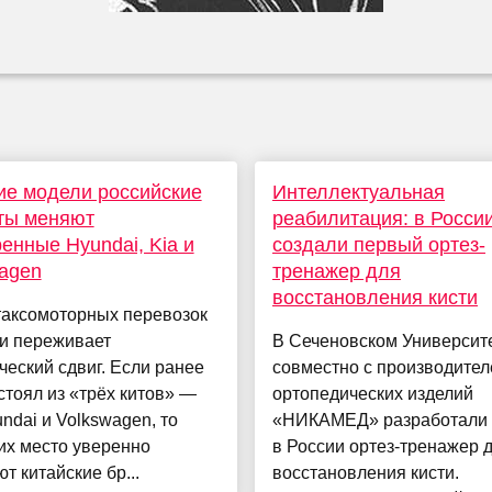
ие модели российские
Интеллектуальная
ты меняют
реабилитация: в Росси
енные Hyundai, Kia и
создали первый ортез-
agen
тренажер для
восстановления кисти
таксомоторных перевозок
ии переживает
В Сеченовском Университ
ческий сдвиг. Если ранее
совместно с производите
стоял из «трёх китов» —
ортопедических изделий
undai и Volkswagen, то
«НИКАМЕД» разработали
их место уверенно
в России ортез-тренажер 
т китайские бр...
восстановления кисти.