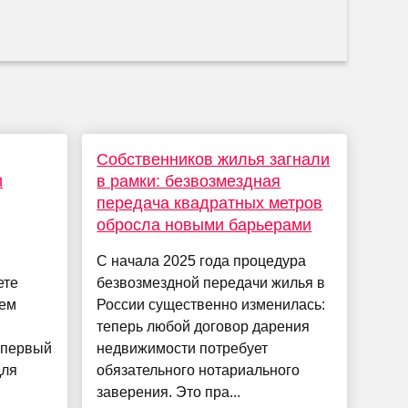
Собственников жилья загнали
и
в рамки: безвозмездная
передача квадратных метров
обросла новыми барьерами
С начала 2025 года процедура
ете
безвозмездной передачи жилья в
лем
России существенно изменилась:
теперь любой договор дарения
 первый
недвижимости потребует
для
обязательного нотариального
заверения. Это пра...