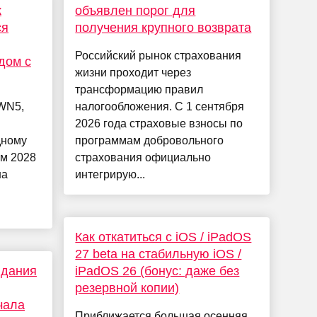
к
объявлен порог для
ся
получения крупного возврата
Российский рынок страхования
дом с
жизни проходит через
трансформацию правил
 WN5,
налогообложения. С 1 сентября
2026 года страховые взносы по
дному
программам добровольного
ом 2028
страхования официально
на
интегрирую...
Как откатиться с iOS / iPadOS
27 beta на стабильную iOS /
идания
iPadOS 26 (бонус: даже без
резервной копии)
чала
Приближается большая осенняя