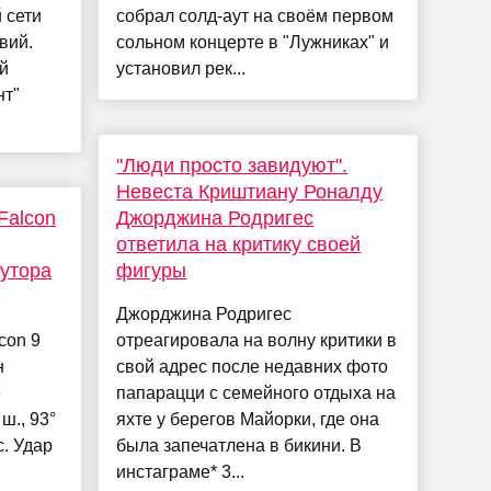
 сети
собрал солд-аут на своём первом
вий.
сольном концерте в "Лужниках" и
й
установил рек...
нт"
"Люди просто завидуют".
Невеста Криштиану Роналду
Falcon
Джорджина Родригес
ответила на критику своей
утора
фигуры
Джорджина Родригес
con 9
отреагировала на волну критики в
н
свой адрес после недавних фото
е
папарацци с семейного отдыха на
ш., 93°
яхте у берегов Майорки, где она
с. Удар
была запечатлена в бикини. В
инстаграме* 3...