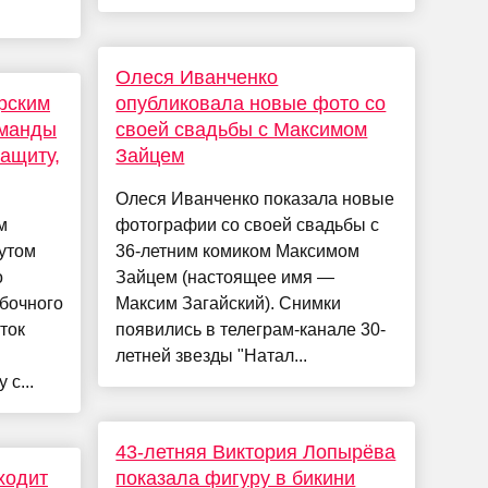
Олеся Иванченко
рским
опубликовала новые фото со
оманды
своей свадьбы с Максимом
ащиту,
Зайцем
Олеся Иванченко показала новые
м
фотографии со своей свадьбы с
утом
36-летним комиком Максимом
о
Зайцем (настоящее имя —
бочного
Максим Загайский). Снимки
ток
появились в телеграм-канале 30-
летней звезды "Натал...
 с...
43-летняя Виктория Лопырёва
ходит
показала фигуру в бикини