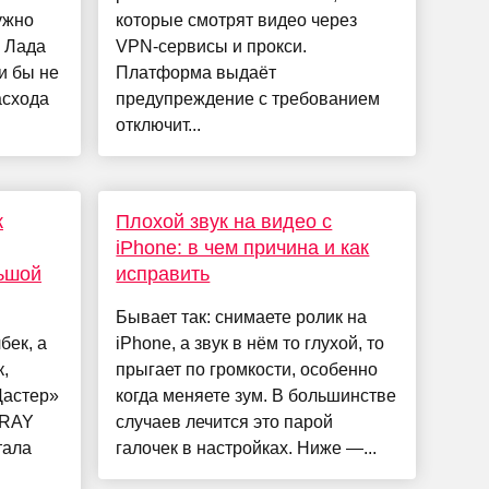
ужно
которые смотрят видео через
а Лада
VPN-сервисы и прокси.
ли бы не
Платформа выдаёт
асхода
предупреждение с требованием
отключит...
к
Плохой звук на видео с
iPhone: в чем причина и как
ьшой
исправить
Бывает так: снимаете ролик на
бек, а
iPhone, а звук в нём то глухой, то
,
прыгает по громкости, особенно
Дастер»
когда меняете зум. В большинстве
XRAY
случаев лечится это парой
тала
галочек в настройках. Ниже —...