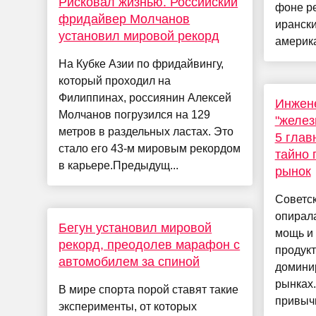
Рисковал жизнью. Российский
фоне р
фридайвер Молчанов
ирански
установил мировой рекорд
америка
На Кубке Азии по фридайвингу,
который проходил на
Филиппинах, россиянин Алексей
Инжене
Молчанов погрузился на 129
"желез
метров в раздельных ластах. Это
5 гла
стало его 43-м мировым рекордом
тайно 
в карьере.Предыдущ...
рынок
Советс
опирал
Бегун установил мировой
мощь и 
рекорд, преодолев марафон с
продукт
автомобилем за спиной
домини
рынках.
В мире спорта порой ставят такие
привычн
эксперименты, от которых