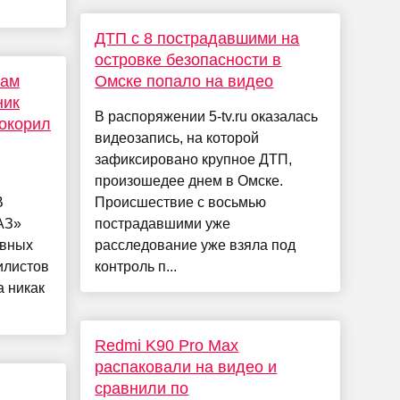
ДТП с 8 пострадавшими на
островке безопасности в
рам
Омске попало на видео
ник
В распоряжении 5-tv.ru оказалась
окорил
видеозапись, на которой
зафиксировано крупное ДТП,
произошедее днем в Омске.
В
Происшествие с восьмью
АЗ»
пострадавшими уже
ивных
расследование уже взяла под
илистов
контроль п...
а никак
Redmi K90 Pro Max
распаковали на видео и
сравнили по