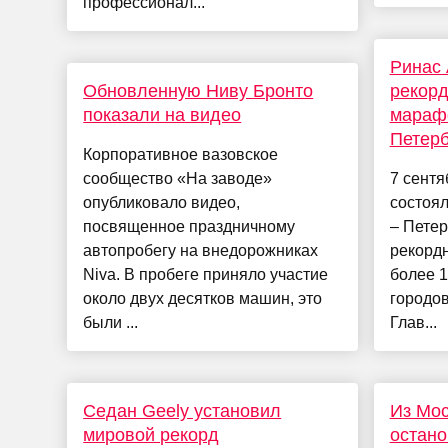
профессионал...
Ринас 
Обновленную Ниву Бронто
рекорд
показали на видео
мараф
Петерб
Корпоративное вазовское
сообщество «На заводе»
7 сентя
опубликовало видео,
состоя
посвященное праздничному
– Петер
автопробегу на внедорожниках
рекордн
Niva. В пробеге приняло участие
более 1
около двух десятков машин, это
городов
были ...
Глав...
Седан Geely установил
Из Мос
мировой рекорд
остано