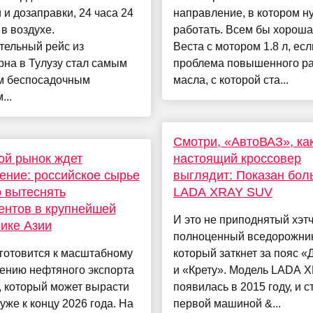
 и дозаправки, 24 часа 24
направление, в котором н
в воздухе.
работать. Всем бы хорош
тельный рейс из
Веста с мотором 1.8 л, ес
на в Тулузу стал самым
проблема повышенного р
м беспосадочным
масла, с которой ста...
...
Смотри, «АвтоВАЗ», ка
ой рынок ждет
настоящий кроссовер
ение: российское сырье
выглядит: Показан бол
 вытеснять
LADA XRAY SUV
ентов в крупнейшей
И это не приподнятый хэтч
ике Азии
полноценный вседорожник
готовится к масштабному
который заткнет за пояс «
ению нефтяного экспорта
и «Крету». Модель LADA 
, который может вырасти
появилась в 2015 году, и с
уже к концу 2026 года. На
первой машиной &...