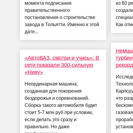
момента подписания
из 60 р
правительственного
создали
постановления о строительстве
специа
завода в Тольятти. Именно к этой
Как отм
дате...
Немцы
«АвтоВАЗ, смотри и учись»: В
турбин
сети показали 300-сильную
рекор
«Ниву»
Исслед
Неординарная машина,
Техноло
созданная для покорения
Карлсру
бездорожья и соревнований.
что раз
Сборка такого автомобиля будет
беском
стоит 5-7 млн руб при условии,
газова
если делать это сразу и
прорабо
правильно. Но даже
установ