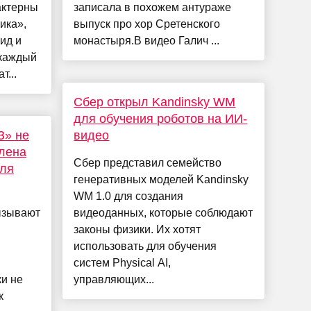
актерны
записала в похожем антураже
ика»,
выпуск про хор Сретенского
ид и
монастыря.В видео Галич ...
 каждый
т...
Сбер открыл Kandinsky WM
для обучения роботов на ИИ-
З» не
видео
влена
Сбер представил семейство
для
генеративных моделей Kandinsky
WM 1.0 для создания
ызывают
видеоданных, которые соблюдают
законы физики. Их хотят
использовать для обучения
систем Physical AI,
ки не
управляющих...
к