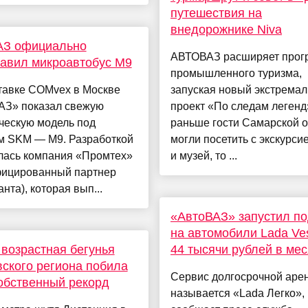
путешествия на
внедорожнике Niva
АЗ официально
АВТОВАЗ расширяет прог
авил микроавтобус M9
промышленного туризма,
тавке COMvex в Москве
запуская новый экстрема
АЗ» показал свежую
проект «По следам легенд
ческую модель под
раньше гости Самарской о
м SKM — M9. Разработкой
могли посетить с экскурси
лась компания «Промтех»
и музей, то ...
фицированный партнер
анта), которая вып...
«АвтоВАЗ» запустил по
на автомобили Lada Ves
возрастная бегунья
44 тысячи рублей в ме
ского региона побила
Сервис долгосрочной аре
обственный рекорд
называется «Lada Легко»,