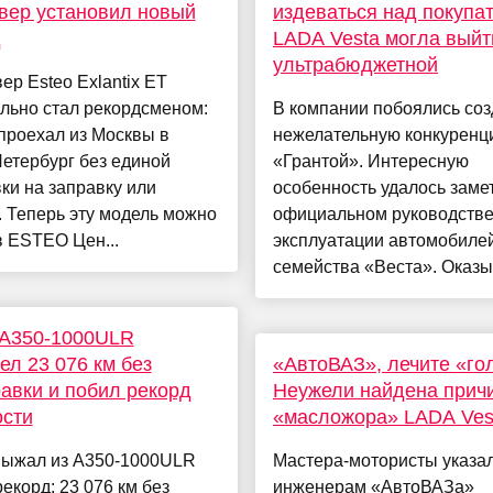
вер установил новый
издеваться над покупа
д
LADA Vesta могла выйт
ультрабюджетной
ер Esteo Exlantix ET
льно стал рекордсменом:
В компании побоялись соз
проехал из Москвы в
нежелательную конкуренц
етербург без единой
«Грантой». Интересную
ки на заправку или
особенность удалось замет
. Теперь эту модель можно
официальном руководстве
в ESTEO Цен...
эксплуатации автомобиле
семейства «Веста». Оказыв
 A350-1000ULR
ел 23 076 км без
«АвтоВАЗ», лечите «го
авки и побил рекорд
Неужели найдена прич
ости
«масложора» LADA Vest
 выжал из A350-1000ULR
Мастера-мотористы указа
екорд: 23 076 км без
инженерам «АвтоВАЗа»