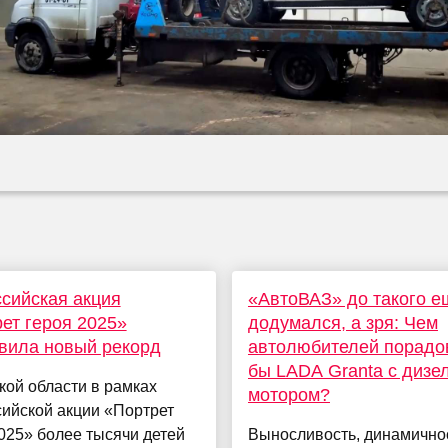
сийская акция
«АвтоВАЗ» до такого е
ет героя 2025»
додумался, а зря: Чем
вила новый рекорд
автолюбителей порадо
бы LADA Granta с дизе
кой области в рамках
мотором?
ийской акции «Портрет
025» более тысячи детей
Выносливость, динамично