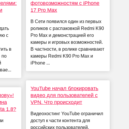
телями:
фотовозможностям с iPhone
и
17 Pro Max
В Сети появился один из первых
дать
роликов с распаковкой Redmi K90
ию с
Pro Max и демонстрацией его
камеры и игровых возможностей.
ить в
В частности, в ролике сравнивают
 по
камеры Redmi K90 Pro Max и
й
iPhone ...
ае...
YouTube начал блокировать
лову»!
видео для пользователей с
ина
VPN. Что происходит
a 1.8?
Видеохостинг YouTube ограничил
ли
доступ к части контента для
российских пользователей,