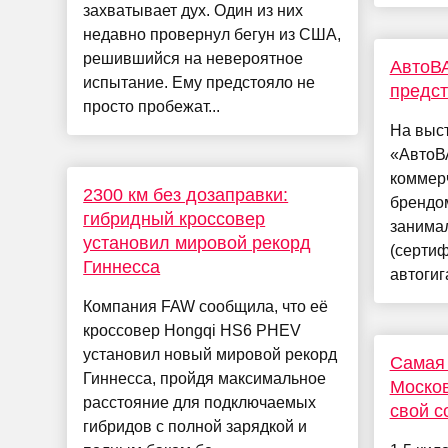
захватывает дух. Один из них
недавно провернул бегун из США,
решившийся на невероятное
АвтоВ
испытание. Ему предстояло не
предст
просто пробежат...
На выс
«АвтоВ
коммер
2300 км без дозаправки:
брендо
гибридный кроссовер
занима
установил мировой рекорд
(серти
Гиннесса
автогиг
Компания FAW сообщила, что её
кроссовер Hongqi HS6 PHEV
установил новый мировой рекорд
Самая 
Гиннесса, пройдя максимальное
Москов
расстояние для подключаемых
свой с
гибридов с полной зарядкой и