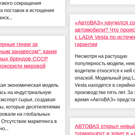
езкого сокращения
х поставок и истощения
нск...
«АвтоВАЗ» научился с
автомобили? Что прои
с LADA Vesta по истеч
рные гении за
гарантии
ным занавесом": какие
Несмотря на растущую
вных брендов СССР
популярность модели, нек
покорили мировой
водители относятся к ней 
опаской. Модельный ряд 
кая экономическая модель
Vesta находится в серийн
ась на индустриальную
производстве пять лет. За 
экспорт сырья, создавая
время «АвтоВАЗ» представ
ы, которые десятилетиями
ровали на глобальных
 Отсутствие маркетинга в
АВТОВАЗ открыл новы
о...
турмаршрут и зовет в «