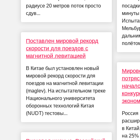
радиусе 20 метров поток просто
посадки
сдув...
минуты 
Испыта
Мельбур
дальни
Поставлен мировой рекорд
полётом
скорости для поездов с
магнитной левитацией
В Китае был установлен новый
Миров
мировой рекорд скорости для
потряс
поездов на магнитной левитации
начало
(maglev). На испытательном треке
конкур
Национального университета
эконом
оборонных технологий Китая
(NUDT) тестовы...
Россия 
расшир
в Китай
на 25% 