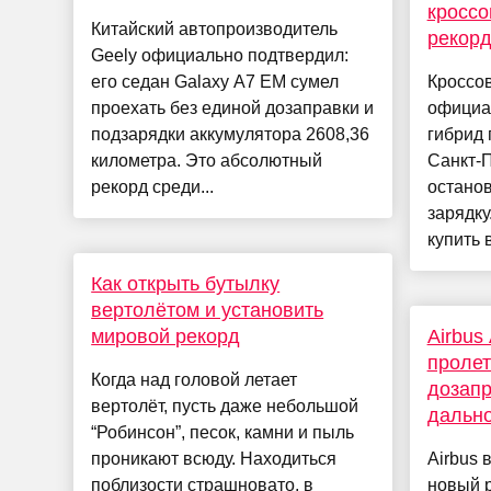
кроссо
Китайский автопроизводитель
рекор
Geely официально подтвердил:
его седан Galaxy A7 EM сумел
Кроссов
проехать без единой дозаправки и
официа
подзарядки аккумулятора 2608,36
гибрид 
километра. Это абсолютный
Санкт-П
рекорд среди...
останов
зарядку
купить 
Как открыть бутылку
вертолётом и установить
мировой рекорд
Airbus
пролет
Когда над головой летает
дозапр
вертолёт, пусть даже небольшой
дальн
“Робинсон”, песок, камни и пыль
проникают всюду. Находиться
Airbus
поблизости страшновато, в
новый р