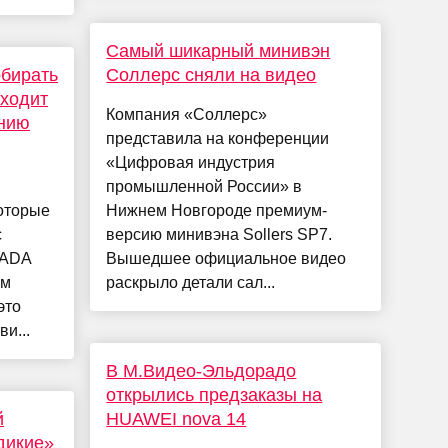
Самый шикарный минивэн
обирать
Соллерс сняли на видео
сходит
Компания «Соллерс»
ению
представила на конференции
«Цифровая индустрия
промышленной России» в
оторые
Нижнем Новгороде премиум-
с
версию минивэна Sollers SP7.
LADA
Вышедшее официальное видео
ом
раскрыло детали сал...
это
и...
В М.Видео-Эльдорадо
открылись предзаказы на
й
HUAWEI nova 14
дикие»