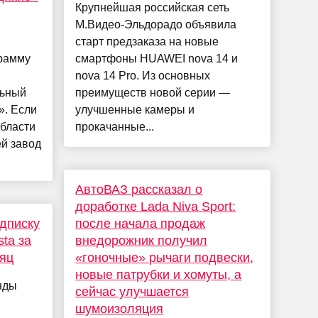
Крупнейшая российская сеть
М.Видео-Эльдорадо объявила
старт предзаказа на новые
рамму
смартфоны HUAWEI nova 14 и
nova 14 Pro. Из основных
льный
преимуществ новой серии —
». Если
улучшенные камеры и
бласти
прокачанные...
ей завод
АвтоВАЗ рассказал о
доработке Lada Niva Sport:
дписку
после начала продаж
ta за
внедорожник получил
сяц
«гоночные» рычаги подвески,
новые патрубки и хомуты, а
нды
сейчас улучшается
шумоизоляция