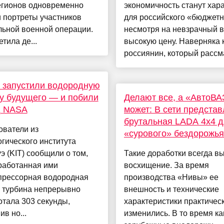
егионов одновременно
экономичность станут хар
 портреты участников
для российского «бюджетн
льной военной операции.
несмотря на невзрачный в
етила де...
высокую цену. Наверняка
россиянин, который рассма
 запустили водородную
у будущего — и побили
Делают все, а «АвтоВА
д NASA
может: В сети предста
брутальная LADA 4x4 
ователи из
«сурового» бездорожья
гического института
э (KIT) сообщили о том,
Такие доработки всегда в
работанная ими
восхищение. За время
прессорная водородная
производства «Нивы» ее
я турбина непрерывно
внешность и технические
тала 303 секунды,
характеристики практичес
ив но...
изменились. В то время ка