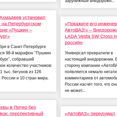
зарубежные внедорожн...
Ахмадеев установил
 на Петербургском
«Покажите его инжене
оне «Пушкин –
АвтоВАЗ!» – Внедорож
ург»
LADA Vesta SW Cross п
россиян
бря в Санкт-Петербурге
лся 98-й марафон "Пушкин
Универсал превратили в
бург", собравший
настоящий внедорожник. 
ое количество участников:
сторону компании «АвтоВ
1 тыс. бегунов из 126
появляется немало негат
 России и 10 стран мира.
комментариев от автомоб
России насчёт того, что он
не может...
квы в Питер без
вок: перспективный
«АвтоВАЗ» передумал