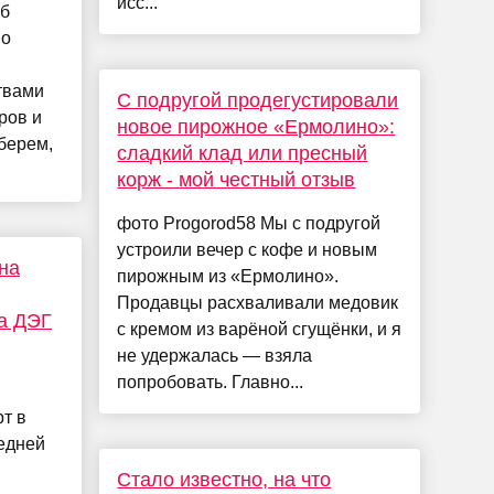
исс...
об
но
твами
С подругой продегустировали
ров и
новое пирожное «Ермолино»:
зберем,
сладкий клад или пресный
корж - мой честный отзыв
фото Progorod58 Мы с подругой
устроили вечер с кофе и новым
на
пирожным из «Ермолино».
Продавцы расхваливали медовик
на ДЭГ
с кремом из варёной сгущёнки, и я
не удержалась — взяла
попробовать. Главно...
рт в
седней
Стало известно, на что