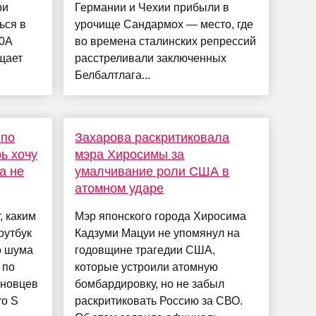
ри
Германии и Чехии прибыли в
ься в
урочище Сандармох — место, где
00A
во времена сталинских репрессий
щает
расстреливали заключенных
Белбалтлага...
 по
Захарова раскритиковала
ь хочу
мэра Хиросимы за
а не
умалчивание роли США в
атомном ударе
, каким
Мэр японского города Хиросима
оутбук
Кадзуми Мацуи не упомянул на
о шума
годовщине трагедии США,
 по
которые устроили атомную
иновцев
бомбардировку, но не забыл
ro S
раскритиковать Россию за СВО.