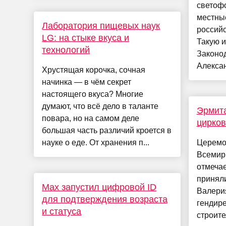
светоф
местны
Лаборатория пищевых наук
российс
LG: на стыке вкуса и
Такую 
технологий
Законо
Алексан
Хрустящая корочка, сочная
начинка — в чём секрет
настоящего вкуса? Многие
думают, что всё дело в таланте
Эрмит
повара, но на самом деле
цирко
большая часть различий кроется в
науке о еде. От хранения п...
Церемо
Всемир
отмечае
приняли
Мax запустил цифровой ID
Валери
для подтверждения возраста
гендир
и статуса
строите