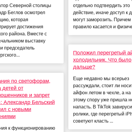
атор Северной столицы
отдельно подтвердить это
ндр Беглов осмотрел
действие, иначе доступ к 
цию, которая
могут заморозить. Причем
трирует достижения
правило касается и физиче
ого района. Вместе с
ачальником выставку
и председатель
Положил перегретый а
ргского...
холодильник. Что было
дальше?
Еще недавно мы всерьез
ния по светофорам,
рассуждали, стоит ли носи
 детей от
айфон летом в чехле, а на
ошенников и запрет
этому спору уже пришла н
: Александр Бельский
напасть. В TikTok завирус
ил с новыми
ролики, где перегретый iP
ениями
советуют класть ...
ния к функционированию