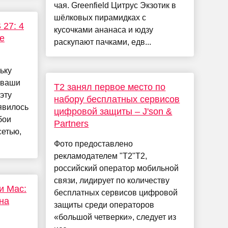
чая. Greenfield Цитрус Экзотик в
шёлковых пирамидках с
 27: 4
кусочками ананаса и юдзу
е
раскупают пачками, едв...
ьку
 ваши
Т2 занял первое место по
эту
набору бесплатных сервисов
явилось
цифровой защиты – J'son &
бои
Partners
сетью,
Фото предоставлено
рекламодателем "Т2"T2,
российский оператор мобильной
связи, лидирует по количеству
 и Mac:
бесплатных сервисов цифровой
на
защиты среди операторов
«большой четверки», следует из