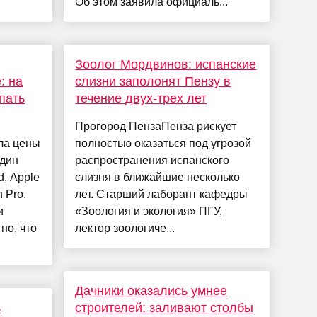
Об этом заявила официаль...
Зоолог Мордвинов: испанские
: на
слизни заполонят Пензу в
упать
течение двух-трех лет
Прогород ПензаПенза рискует
ла цены
полностью оказаться под угрозой
один
распространения испанского
, Apple
слизня в ближайшие несколько
 Pro.
лет. Старший лаборант кафедры
и
«Зоология и экология» ПГУ,
но, что
лектор зоологиче...
Дачники оказались умнее
ь
строителей: заливают столбы