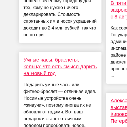
пошёл к зелёному коридору для
В пяти
тех, кому не нужно ничего
закрою
декларировать. Стоимость
с 8 ав
спрятанных им в носок украшений
доходит до 2,4 млн рублей, так что
Как соо
он по при...
Госуда
админи
инспекц
районе 
Умные часы, браслеты,
движен
кольца: что есть смысл дарить
проспек
на Новый год
...
Подарить умные часы или
фитнес-браслет — отличная идея.
Носимые устройства очень
Алекса
«живучи», поэтому иногда их не
выстав
обновляют годами. Вот ваш
Кировс
подарок и станет отличным
Петерб
поводом попробовать новое...