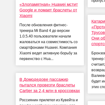
пропуст
«Злопамятная» Huawei мстит
Google и ломает браслеты от
Xiaomi
Катари
После обновления фитнес-
«Проти
трекера Mi Band 4 до версии
Трусов
1.0.5.40 пользователи начали
Они об
жаловаться на совместимость со
спортс
смартфонами Huawei. Компания
Xiaomi ведет активную борьбу за
Бронзо
первенство с Hua...
тренер 
считает
возвра
Валиев
В Домодедове пассажир
будет и
пытался провезти браслеты
этих сп
Cartier за 2,4 млн в кроссовках
Россиянин прилетел из Кувейта и