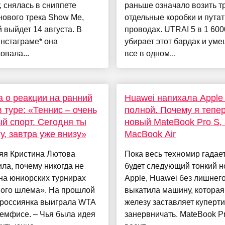
, снялась в сниппете
раньше означало возить т
нового трека Show Me,
отдельные коробки и путат
 выйдет 14 августа. В
проводах. UTRAI 5 в 1 60
нстаграме* она
убирает этот бардак и уме
овала...
все в одном...
 о реакции на ранний
Huawei напихала Apple
в туре: «Теннис – очень
полной. Почему я тепер
й спорт. Сегодня ты
новый MateBook Pro S, 
у, завтра уже внизу»
MacBook Air
яя Кристина Лютова
Пока весь техномир гадает
ла, почему никогда не
будет следующий тонкий н
на юниорских турнирах
Apple, Huawei без лишнег
ого шлема». На прошлой
выкатила машину, которая
 россиянка выиграла WTA
железу заставляет куперт
емфисе. – Чья была идея
занервничать. MateBook P