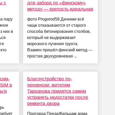
ы с
для забора по «финскому»
методу — крепость идеальная
а пару
фото Progorod58 Дачники всё
мное
чаще отказываются от старого
з них в
способа бетонирования столбов,
ься
который не выдерживает
ге
морозного пучения грунта.
 кто
Взамен пришёл финский метод —
простая двухуровневая ...
 сим-
Благоустройство по-
eSIM в
пензенски: жителям
ьги
Тарханова придется самим
устранять недостатки после
ремонта двора
рь
ребует
Прогород ПензаЖильцам дома