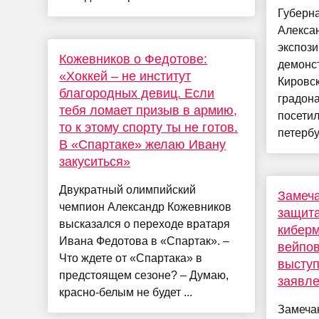
Губерн
Алекса
экспози
Кожевников о Федотове:
демонс
«Хоккей – не институт
Кировск
благородных девиц. Если
градон
тебя ломает призыв в армию,
посетил
то к этому спорту ты не готов.
петербу
В «Спартаке» желаю Ивану
закуситься»
Двукратный олимпийский
Замеча
чемпион Александр Кожевников
защита
высказался о переходе вратаря
киберм
Ивана Федотова в «Спартак». –
вейпов
Что ждете от «Спартака» в
выступ
предстоящем сезоне? – Думаю,
заявл
красно-белым не будет ...
Замеча