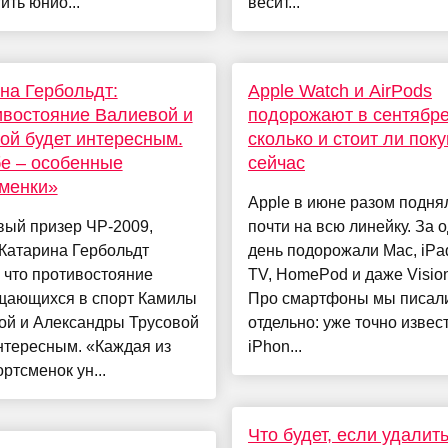
ить юнио...
весит...
на Гербольдт:
Apple Watch и AirPods
востояние Валиевой и
подорожают в сентябре
ой будет интересным.
сколько и стоит ли пок
е – особенные
сейчас
менки»
Apple в июне разом подня
вый призер ЧР-2009,
почти на всю линейку. За 
Катарина Гербольдт
день подорожали Mac, iPad
, что противостояние
TV, HomePod и даже Vision
щающихся в спорт Камилы
Про смартфоны мы писал
ой и Александры Трусовой
отдельно: уже точно извест
нтересным. «Каждая из
iPhon...
ортсменок ун...
Что будет, если удалит