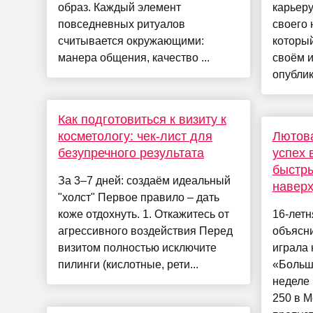
образ. Каждый элемент
карьеру
повседневных ритуалов
своего 
считывается окружающими:
который
манера общения, качество ...
своём и
опублик
Как подготовиться к визиту к
косметологу: чек-лист для
Лютова
безупречного результата
успех 
быстры
За 3–7 дней: создаём идеальный
наверх
"холст" Первое правило – дать
коже отдохнуть. 1. Откажитесь от
16-летн
агрессивного воздействия Перед
объясни
визитом полностью исключите
играла 
пилинги (кислотные, рети...
«Больш
неделе
250 в М