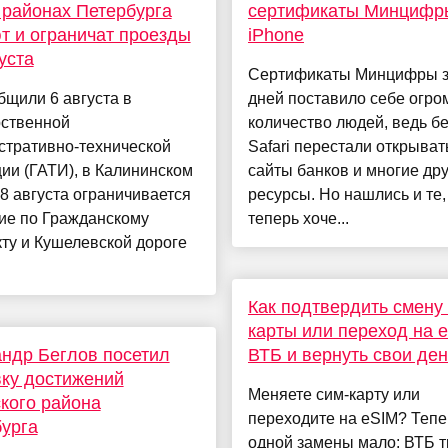
 районах Петербурга
сертификаты Минцифр
т и ограничат проезды
iPhone
густа
Сертификаты Минцифры з
бщили 6 августа в
дней поставило себе огро
рственной
количество людей, ведь бе
стративно-технической
Safari перестали открыват
ии (ГАТИ), в Калининском
сайты банков и многие дру
8 августа ограничивается
ресурсы. Но нашлись и те,
ие по Гражданскому
теперь хоче...
ту и Кушелевской дороге
Как подтвердить смену
карты или переход на 
ндр Беглов посетил
ВТБ и вернуть свои ден
ку достижений
Меняете сим-карту или
кого района
переходите на eSIM? Тепе
урга
одной замены мало: ВТБ т