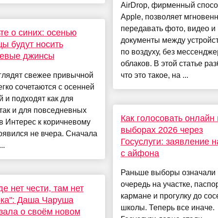
AirDrop, фирменный спос
Apple, позволяет мгновен
передавать фото, видео и
те о синих: осенью
документы между устройс
ы будут носить
по воздуху, без мессендже
невые джинсы
облаков. В этой статье ра
глядят свежее привычной
что это такое, на ...
егко сочетаются с осенней
 и подходят как для
так и для повседневных
Как голосовать онлайн 
в Интерес к коричневому
выборах 2026 через
оявился не вчера. Сначала
Госуслуги: заявление 
..
с айфона
Раньше выборы означали
очередь на участке, паспо
де нет чести, там нет
кармане и прогулку до со
ка": Даша Чаруша
школы. Теперь все иначе.
зала о своём новом