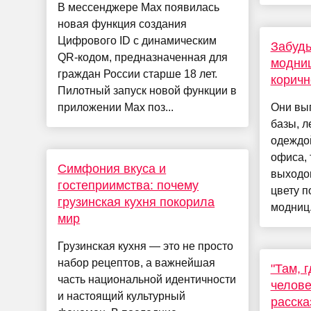
В мессенджере Мax появилась
новая функция создания
Цифрового ID с динамическим
Забудь
QR-кодом, предназначенная для
модниц
граждан России старше 18 лет.
корич
Пилотный запуск новой функции в
приложении Мax поз...
Они вы
базы, л
одеждой
офиса, 
Симфония вкуса и
выходо
гостеприимства: почему
цвету п
грузинская кухня покорила
модниц.
мир
Грузинская кухня — это не просто
набор рецептов, а важнейшая
"Там, г
часть национальной идентичности
челове
и настоящий культурный
расска