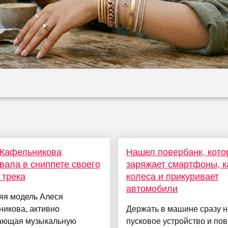
 Кафельникова
Нашел повербанк, кот
вала в сниппете своего
заряжает смартфоны, к
 трека
колеса и прикуривает
автомобили
яя модель Алеся
икова, активно
Держать в машине сразу н
ающая музыкальную
пусковое устройство и по