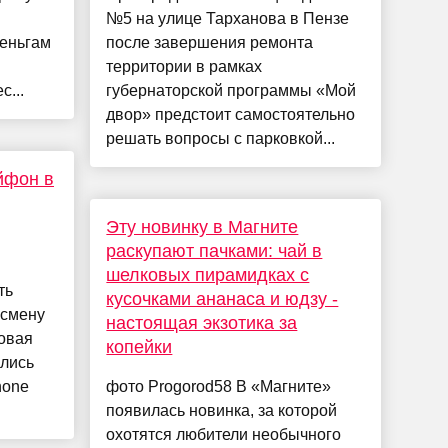
№5 на улице Тарханова в Пензе
деньгам
после завершения ремонта
территории в рамках
с...
губернаторской программы «Мой
двор» предстоит самостоятельно
решать вопросы с парковкой...
йфон в
Эту новинку в Магните
раскупают пачками: чай в
шелковых пирамидках с
ть
кусочками ананаса и юдзу -
 смену
настоящая экзотика за
овая
копейки
ились
hone
фото Progorod58 В «Магните»
появилась новинка, за которой
охотятся любители необычного