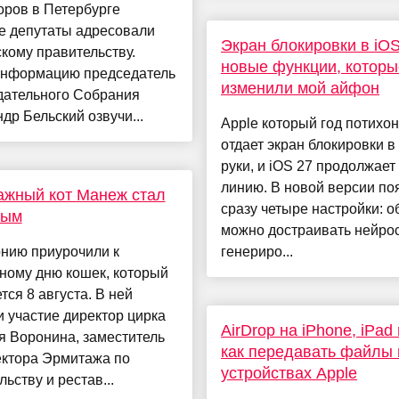
оров в Петербурге
е депутаты адресовали
Экран блокировки в iOS
кому правительству.
новые функции, которы
информацию председатель
изменили мой айфон
дательного Собрания
др Бельский озвучи...
Apple который год потихон
отдает экран блокировки в
руки, и iOS 27 продолжает 
линию. В новой версии по
ажный кот Манеж стал
сразу четыре настройки: о
вым
можно достраивать нейро
нию приурочили к
генериро...
ному дню кошек, который
тся 8 августа. В ней
 участие директор цирка
AirDrop на iPhone, iPad
я Воронина, заместитель
как передавать файлы 
ектора Эрмитажа по
устройствах Apple
льству и рестав...