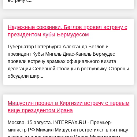
встречу с...
Надежные союзники. Беглов провел встречу с
президентом Кубы Бермудесом
Губернатор Петербурга Александр Беглов и
президент Кубы Мигель Диас-Канель Бермудес
провели встречу врамках официального визита
делегации Северной столицы в республику. Стороны
обсудили шир...
Мишустин провел в Киргизии встречу с первым
вице-президентом Ирана
Москва. 15 августа. INTERFAX.RU - Премьер-
министр РФ Михаил Мишустин встретился в пятницу