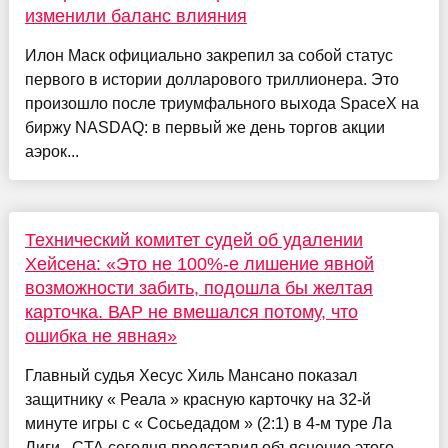
изменили баланс влияния
Илон Маск официально закрепил за собой статус
первого в истории долларового триллионера. Это
произошло после триумфального выхода SpaceX на
биржу NASDAQ: в первый же день торгов акции
аэрок...
Технический комитет судей об удалении
Хейсена: «Это не 100%-е лишение явной
возможности забить, подошла бы желтая
карточка. ВАР не вмешался потому, что
ошибка не явная»
Главный судья Хесус Хиль Мансано показал
защитнику « Реала » красную карточку на 32-й
минуте игры с « Сосьедадом » (2:1) в 4-м туре Ла
Лиги . CTA сегодня представил объяснение этого