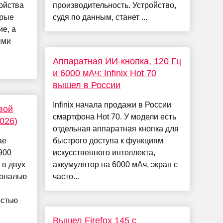
ойства
производительность. Устройство,
орые
судя по данным, станет ...
е, а
ыми
Аппаратная ИИ-кнопка, 120 Гц
и 6000 мАч: Infinix Hot 70
вышел в России
Infinix начала продажи в России
вой
смартфона Hot 70. У модели есть
026)
отдельная аппаратная кнопка для
ае
быстрого доступа к функциям
900
искусственного интеллекта,
 в двух
аккумулятор на 6000 мАч, экран с
гональю
часто...
остью
Вышел Firefox 145 с