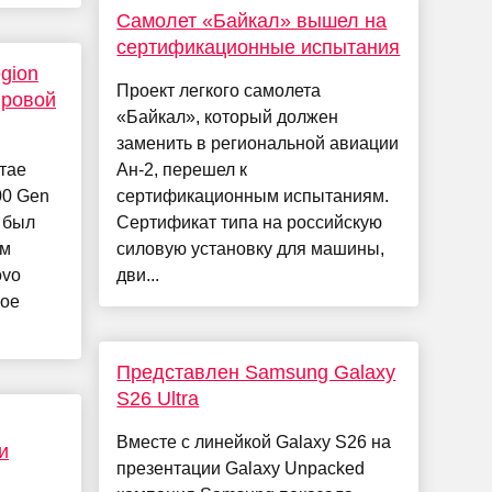
Самолет «Байкал» вышел на
сертификационные испытания
gion
Проект легкого самолета
гровой
«Байкал», который должен
заменить в региональной авиации
тае
Ан-2, перешел к
00 Gen
сертификационным испытаниям.
 был
Сертификат типа на российскую
ом
силовую установку для машины,
ovo
дви...
кое
Представлен Samsung Galaxy
S26 Ultra
Вместе с линейкой Galaxy S26 на
и
презентации Galaxy Unpacked