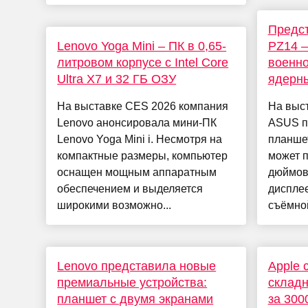
Предст
Lenovo Yoga Mini – ПК в 0,65-
PZ14 –
литровом корпусе с Intel Core
военно
Ultra X7 и 32 ГБ ОЗУ
ядерн
На выставке CES 2026 компания
На выс
Lenovo анонсировала мини-ПК
ASUS п
Lenovo Yoga Mini i. Несмотря на
планшет
компактные размеры, компьютер
может п
оснащен мощным аппаратным
дюймов
обеспечением и выделяется
диспле
широкими возможно...
съёмной
Lenovo представила новые
Apple 
премиальные устройства:
складн
планшет с двумя экранами
за 300