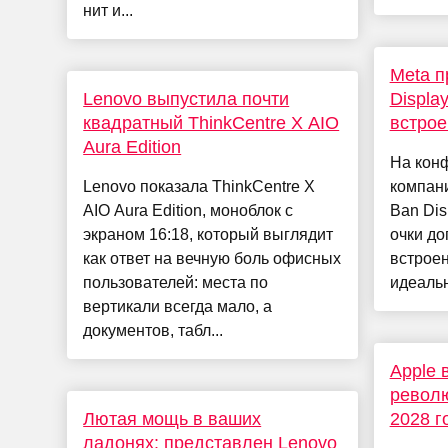
нит и...
Meta п
Lenovo выпустила почти
Display
квадратный ThinkCentre X AIO
встро
Aura Edition
На кон
Lenovo показала ThinkCentre X
компани
AIO Aura Edition, моноблок с
Ban Dis
экраном 16:18, который выглядит
очки до
как ответ на вечную боль офисных
встрое
пользователей: места по
идеальн
вертикали всегда мало, а
документов, табл...
Apple 
револ
Лютая мощь в ваших
2028 г
ладонях: представлен Lenovo