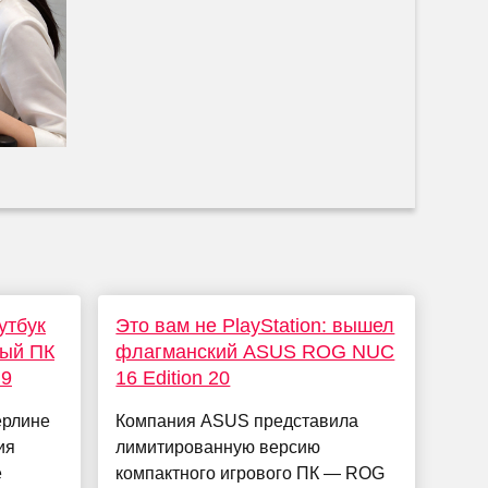
утбук
Это вам не PlayStation: вышел
ный ПК
флагманский ASUS ROG NUC
 9
16 Edition 20
ерлине
Компания ASUS представила
ия
лимитированную версию
е
компактного игрового ПК — ROG