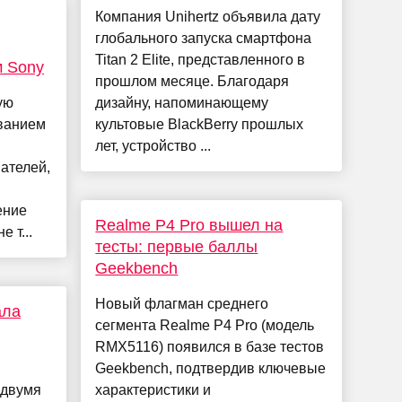
Компания Unihertz объявила дату
глобального запуска смартфона
Titan 2 Elite, представленного в
м Sony
прошлом месяце. Благодаря
ую
дизайну, напоминающему
ванием
культовые BlackBerry прошлых
лет, устройство ...
ателей,
ение
Realme P4 Pro вышел на
 т...
тесты: первые баллы
Geekbench
Новый флагман среднего
ала
сегмента Realme P4 Pro (модель
RMX5116) появился в базе тестов
Geekbench, подтвердив ключевые
 двумя
характеристики и