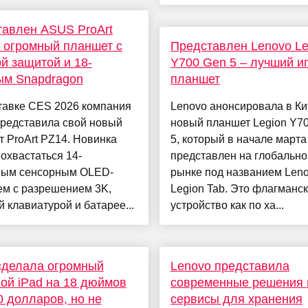
авлен ASUS ProArt
 огромный планшет с
Представлен Lenovo Le
й защитой и 18-
Y700 Gen 5 – лучший и
ым Snapdragon
планшет
тавке CES 2026 компания
Lenovo анонсировала в Ки
редставила свой новый
новый планшет Legion Y7
 ProArt PZ14. Новинка
5, который в начале марта
охвастаться 14-
представлен на глобальн
ым сенсорным OLED-
рынке под названием Len
ем с разрешением 3K,
Legion Tab. Это флагманс
 клавиатурой и батарее...
устройство как по ха...
сделала огромный
Lenovo представила
ой iPad на 18 дюймов
современные решения 
0 долларов, но не
сервисы для хранения