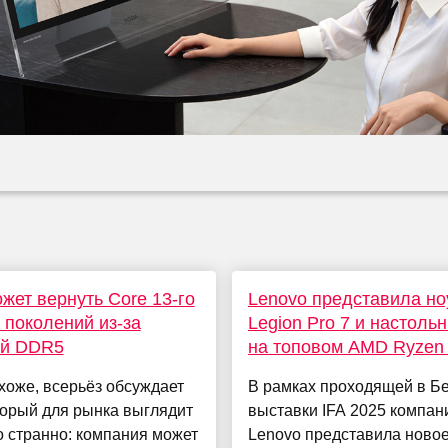
может вернуть Core 13-го
Lenovo представила но
о поколений из-за
Legion Pro 7 и настоль
ой DDR5
на топовом AMD Ryzen
похоже, всерьёз обсуждает
В рамках проходящей в Б
торый для рынка выглядит
выставки IFA 2025 компан
 странно: компания может
Lenovo представила ново