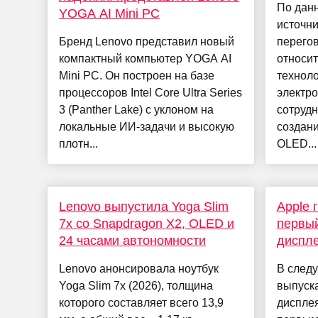
По дан
YOGA AI Mini PC
источни
Бренд Lenovo представил новый
перего
компактный компьютер YOGA AI
относи
Mini PC. Он построен на базе
технол
процессоров Intel Core Ultra Series
электр
3 (Panther Lake) с уклоном на
сотрудн
локальные ИИ-задачи и высокую
создан
плотн...
OLED...
Lenovo выпустила Yoga Slim
Apple 
7x со Snapdragon X2, OLED и
первый
24 часами автономности
диспл
Lenovo анонсировала ноутбук
В следу
Yoga Slim 7x (2026), толщина
выпуска
которого составляет всего 13,9
дисплея