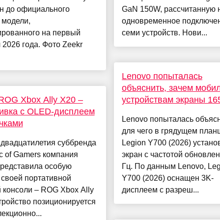
н до официального
GaN 150W, рассчитанную 
 модели,
одновременное подключе
ированного на первый
семи устройств. Нови...
 2026 года. Фото Zeekr
Lenovo попыталась
объяснить, зачем моби
OG Xbox Ally X20 –
устройствам экраны 16
ивка с OLED-дисплеем
Lenovo попыталась объясн
чками
для чего в грядущем план
 двадцатилетия суббренда
Legion Y700 (2026) устано
c of Gamers компания
экран с частотой обновле
редставила особую
Гц. По данным Lenovo, Leg
 своей портативной
Y700 (2026) оснащен 3K-
 консоли – ROG Xbox Ally
дисплеем с разреш...
тройство позиционируется
лекционно...