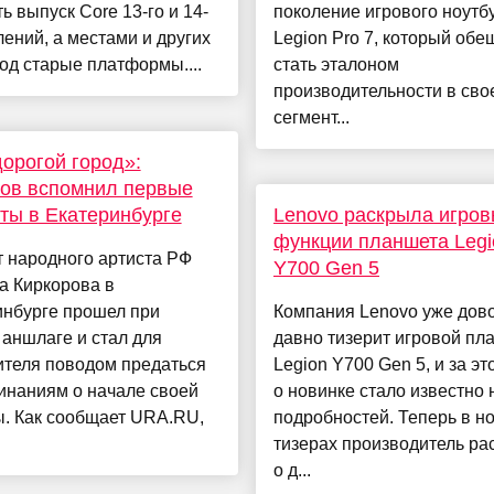
ь выпуск Core 13-го и 14-
поколение игрового ноутб
лений, а местами и других
Legion Pro 7, который обе
од старые платформы....
стать эталоном
производительности в сво
сегмент...
орогой город»:
ов вспомнил первые
ты в Екатеринбурге
Lenovo раскрыла игров
функции планшета Legi
 народного артиста РФ
Y700 Gen 5
а Киркорова в
инбурге прошел при
Компания Lenovo уже дов
аншлаге и стал для
давно тизерит игровой пл
ителя поводом предаться
Legion Y700 Gen 5, и за э
инаниям о начале своей
о новинке стало известно
ы. Как сообщает URA.RU,
подробностей. Теперь в н
тизерах производитель ра
о д...