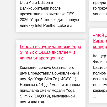
Ultra Aura Edition в
продлит
Великобритании после
го поко
презентации на выставке CES
чипов п
2026. Устройство входит в новую
линейку Intel Panther Lake и з...
«Мой д
Киркор
Lenovo выпустила новый Yoga
концер
Slim 7x с OLED-дисплеем и
Концерт
чипом Snapdragon X2
Филипп
Компания Lenovo без лишнего
Екатер
шума представила обновлённый
полном 
ноутбук Yoga Slim 7x (14Q8Y11).
исполн
Новинка с 14-дюймовым экраном
воспом
пришла на смену модели Yoga
карьер
Slim 7x (14Q8X9), выпущенной
...
почти два год...