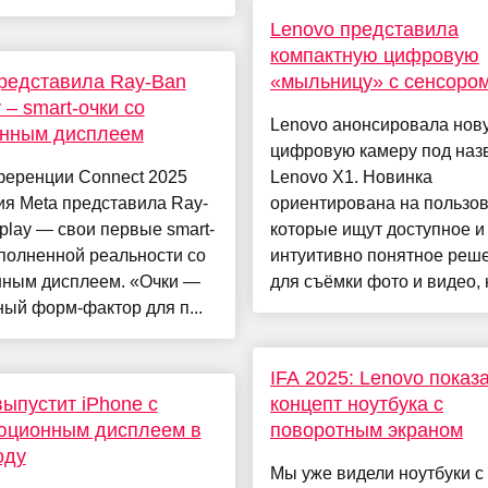
Lenovo представила
компактную цифровую
редставила Ray-Ban
«мыльницу» с сенсоро
 – smart-очки со
Lenovo анонсировала нов
енным дисплеем
цифровую камеру под наз
ференции Connect 2025
Lenovo X1. Новинка
я Meta представила Ray-
ориентирована на пользов
play — свои первые smart-
которые ищут доступное и
полненной реальности со
интуитивно понятное реш
нным дисплеем. «Очки —
для съёмки фото и видео, не
ый форм-фактор для п...
IFA 2025: Lenovo показ
выпустит iPhone с
концепт ноутбука с
юционным дисплеем в
поворотным экраном
оду
Мы уже видели ноутбуки с