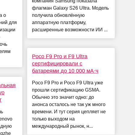
компания Samsung показала
флагман Galaxy S26 Ultra. Модель
а о
получила обновлённую
ний для
аппаратную платформу,
лизации
расширенные возможности ИИ ...
ю
очь
телям
Poco F9 Pro и F9 Ultra
сертифицировали с
батареями до 10 000 мА·ч
Poco F9 Pro и Poco F9 Ultra уже
ольная
прошли сертификацию GSMA.
vo
Обычно это значит одно: до
т
анонса осталось не так уж много
ль
времени. И тут серия цепляет не
enovo
только выходом на
ядную
международный рынок, н...
ngzhe