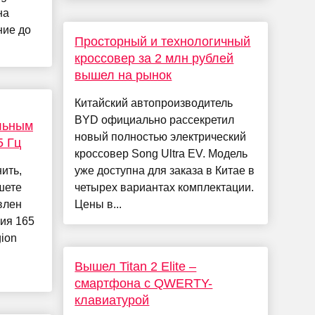
на
ние до
Просторный и технологичный
кроссовер за 2 млн рублей
вышел на рынок
Китайский автопроизводитель
BYD официально рассекретил
льным
новый полностью электрический
5 Гц
кроссовер Song Ultra EV. Модель
ить,
уже доступна для заказа в Китае в
шете
четырех вариантах комплектации.
влен
Цены в...
ния 165
ion
Вышел Titan 2 Elite –
смартфона с QWERTY-
клавиатурой