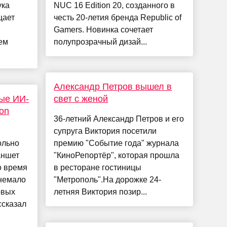
ука
NUC 16 Edition 20, созданного в
щает
честь 20-летия бренда Republic of
Gamers. Новинка сочетает
ем
полупрозрачный дизай...
Александр Петров вышел в
ые ИИ-
свет с женой
on
36-летний Александр Петров и его
супруга Виктория посетили
ольно
премию "Событие года" журнала
аншет
"КиноРепортёр", которая прошла
то время
в ресторане гостиницы
 немало
"Метрополь".На дорожке 24-
овых
летняя Виктория позир...
ссказал