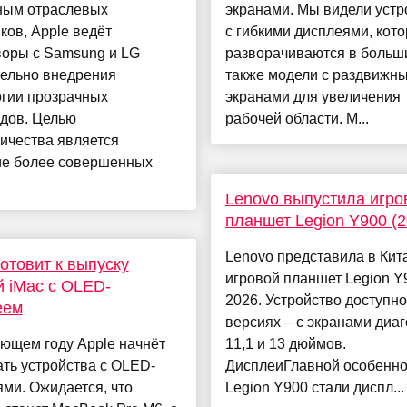
ным отраслевых
экранами. Мы видели устр
ков, Apple ведёт
с гибкими дисплеями, кот
воры с Samsung и LG
разворачиваются в больши
тельно внедрения
также модели с раздвижн
огии прозрачных
экранами для увеличения
одов. Целью
рабочей области. М...
ичества является
ие более совершенных
Lenovo выпустила игро
планшет Legion Y900 (2
Lenovo представила в Кит
готовит к выпуску
игровой планшет Legion Y
 iMac с OLED-
2026. Устройство доступно
еем
версиях – с экранами диа
ющем году Apple начнёт
11,1 и 13 дюймов.
ть устройства с OLED-
ДисплеиГлавной особенн
ми. Ожидается, что
Legion Y900 стали диспл...