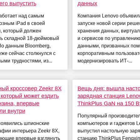
его выпустить
данных
аботает над самым
Компания Lenovo объявил
озным iPad в своей
запуске новой серии реше
, который должен
хранения данных, виртуа
ть складной 18-дюймовый
и сервисов по управлени
По данным Bloomberg,
данными, призванных пом
уже сейчас столкнулся с
корпоративным пользова
ыми трудностями, из...
модернизировать ИТ-...
ый кроссовер Zeekr 8X
Вещь дня: вышла наст
 который может ездить
зарядная станция Leno
нзина, впервые
ThinkPlus GaN на 150 В
ли внутри
Популярный производите
появились шпионские
компьютеров и гаджетов L
фии интерьера Zeekr 8X,
выпустил настольную зар
яющие впервые взглянуть
станцию ThinkPlus Fengxi