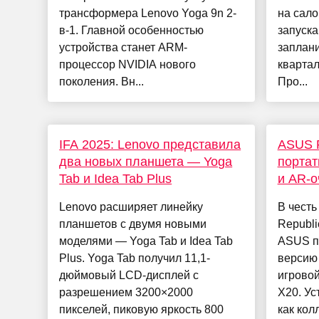
трансформера Lenovo Yoga 9n 2-
на сало
в-1. Главной особенностью
запуска
устройства станет ARM-
заплан
процессор NVIDIA нового
квартал
поколения. Вн...
Про...
IFA 2025: Lenovo представила
ASUS R
два новых планшета — Yoga
портат
Tab и Idea Tab Plus
и AR-о
Lenovo расширяет линейку
В честь
планшетов с двумя новыми
Republi
моделями — Yoga Tab и Idea Tab
ASUS п
Plus. Yoga Tab получил 11,1-
версию
дюймовый LCD-дисплей с
игровой
разрешением 3200×2000
X20. Ус
пикселей, пиковую яркость 800
как кол