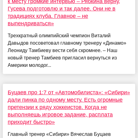
к месту громкие интервью – Рябкина верну,
Гусева подготовлю и так далее. Они не в
традициях клуба. Главное – не
выпендриваться»
Трехкратный олимпийский чемпион Виталий
Давыдов посоветовал главному тренеру «Динамо»
Леониду Тамбиеву вести себя скромнее. – Наш
новый тренер Тамбиев пригласил вернуться из
Америки молодог...
Буцаев про 1:7 от «Автомобилиста»: «Сибири»
дали пинка по одному месту. Есть огромные
претензии к ряду хоккеистов. Когда не
выполняешь игровое задание, расплата
приходит быстро»
Главный тренер «Сибири» Вячеслав Буцаев