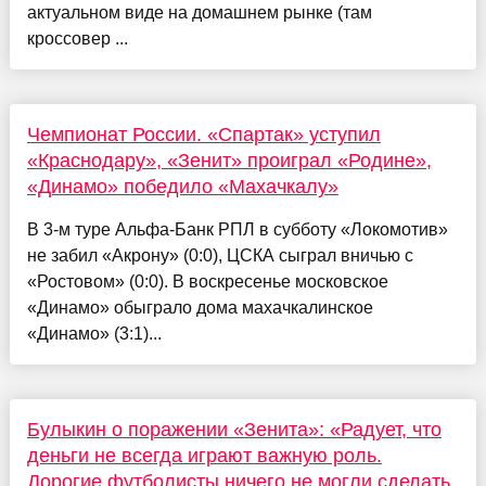
актуальном виде на домашнем рынке (там
кроссовер ...
Чемпионат России. «Спартак» уступил
«Краснодару», «Зенит» проиграл «Родине»,
«Динамо» победило «Махачкалу»
В 3-м туре Альфа-Банк РПЛ в субботу «Локомотив»
не забил «Акрону» (0:0), ЦСКА сыграл вничью с
«Ростовом» (0:0). В воскресенье московское
«Динамо» обыграло дома махачкалинское
«Динамо» (3:1)...
Булыкин о поражении «Зенита»: «Радует, что
деньги не всегда играют важную роль.
Дорогие футболисты ничего не могли сделать