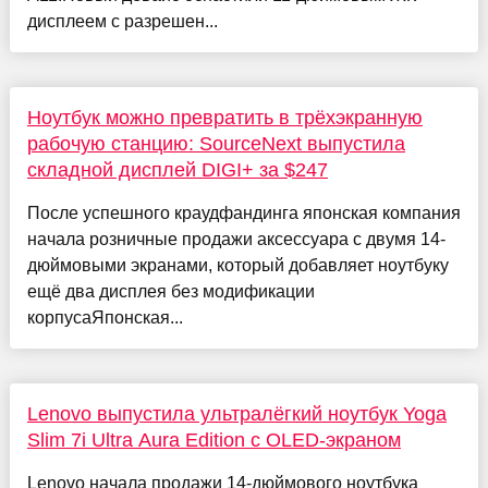
дисплеем с разрешен...
Ноутбук можно превратить в трёхэкранную
рабочую станцию: SourceNext выпустила
складной дисплей DIGI+ за $247
После успешного краудфандинга японская компания
начала розничные продажи аксессуара с двумя 14-
дюймовыми экранами, который добавляет ноутбуку
ещё два дисплея без модификации
корпусаЯпонская...
Lenovo выпустила ультралёгкий ноутбук Yoga
Slim 7i Ultra Aura Edition с OLED-экраном
Lenovo начала продажи 14-дюймового ноутбука