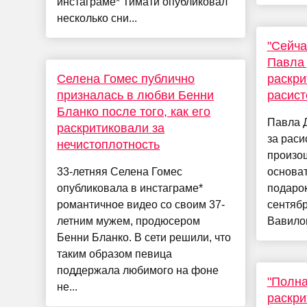
инстаграме* Тимати опубликовал
несколько сни...
"Сейча
Павла
Селена Гомес публично
раскри
призналась в любви Бенни
расист
Бланко после того, как его
Павла Д
раскритиковали за
за раси
нечистоплотность
произош
33-летняя Селена Гомес
основат
опубликовала в инстаграме*
подарок
романтичное видео со своим 37-
сентяб
летним мужем, продюсером
Вавилов
Бенни Бланко. В сети решили, что
таким образом певица
поддержала любимого на фоне
"Полна
не...
раскри