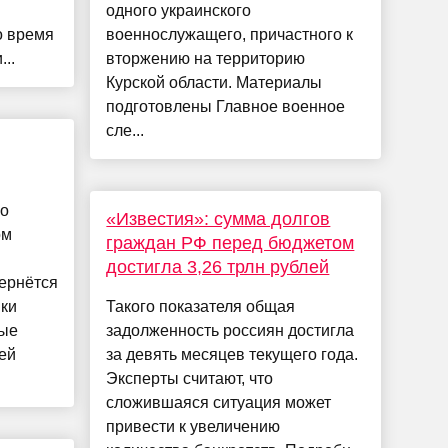
одного украинского
о время
военнослужащего, причастного к
...
вторжению на территорию
Курской области. Материалы
подготовлены Главное военное
сле...
 о
«Известия»: сумма долгов
ом
граждан РФ перед бюджетом
достигла 3,26 трлн рублей
ернётся
ки
Такого показателя общая
рые
задолженность россиян достигла
ей
за девять месяцев текущего года.
Эксперты считают, что
сложившаяся ситуация может
привести к увеличению