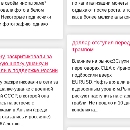
 в своём инстаграме*
по капитализации монеты
ковала фото в белом
отдыхают после роста, в т
. Некоторые подписчики
как в более мелкие альткои
и фотографию, однако
Доллар отступил перед
Трампом
у раскритиковали за
Влияние на рынок:3Слухи
кую шапку-ушанку и
переговорах США с Иран
ли в поддержке России
подбросили вверх
 раскритиковали в сети за
EURUSD.Нефть вряд ли в
шапке-ушанке с военной
к довоенным уровням.Рын
й СССР, в которой она
рискуют наступить на ста
сь на встрече с
грабли. Не прошло и 10 дн
ками в Англии (среди
конфликта...
 оказались и россияне).
67-летню...