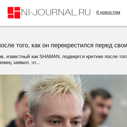
К новостям
сле того, как он перекрестился перед сво
, известный как SHAMAN, подвергся критике после тог
евец заявил, чт...