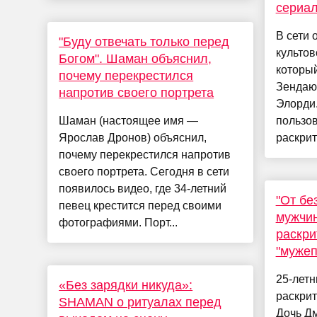
сериал
В сети 
"Буду отвечать только перед
культов
Богом". Шаман объяснил,
которы
почему перекрестился
Зендаю
напротив своего портрета
Элорди.
Шаман (настоящее имя —
пользов
Ярослав Дронов) объяснил,
раскрит
почему перекрестился напротив
своего портрета. Сегодня в сети
появилось видео, где 34-летний
"От бе
певец крестится перед своими
мужчин
фотографиями. Порт...
раскри
"мужеп
25-лет
«Без зарядки никуда»:
раскрит
SHAMAN о ритуалах перед
Дочь Д