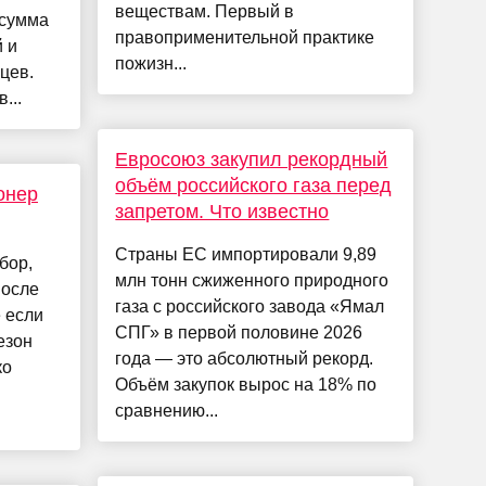
веществам. Первый в
 сумма
правоприменительной практике
 и
пожизн...
цев.
...
Евросоюз закупил рекордный
объём российского газа перед
онер
запретом. Что известно
Страны ЕС импортировали 9,89
бор,
млн тонн сжиженного природного
после
газа с российского завода «Ямал
 если
СПГ» в первой половине 2026
езон
года — это абсолютный рекорд.
ко
Объём закупок вырос на 18% по
сравнению...