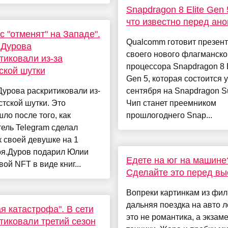
Snapdragon 8 Elite Gen 
что известно перед ан
с "отменят" на Западе".
Qualcomm готовит презен
 Дурова
своего нового флагманско
тиковали из-за
процессора Snapdragon 8 E
ской шутки
Gen 5, которая состоится 
урова раскритиковали из-
сентября на Snapdragon S
стской шутки. Это
Чип станет преемником
ло после того, как
прошлогоднего Snap...
ель Telegram сделал
 своей девушке на 1
ря.Дуров подарил Юлии
Едете на юг на машине
ой NFT в виде книг...
Сделайте это перед в
Вопреки картинкам из фил
дальняя поездка на авто л
я катастрофа". В сети
это не романтика, а экзам
тиковали третий сезон