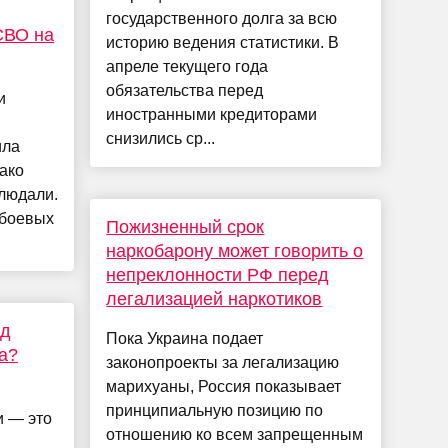
государственного долга за всю
СВО на
историю ведения статистики. В
апреле текущего года
обязательства перед
и
иностранными кредиторами
снизились ср...
ила
ако
блюдали.
 боевых
Пожизненный срок
наркобарону может говорить о
непреклонности РФ перед
легализацией наркотиков
ед
Пока Украина подает
а?
законопроекты за легализацию
марихуаны, Россия показывает
принципиальную позицию по
и — это
отношению ко всем запрещенным