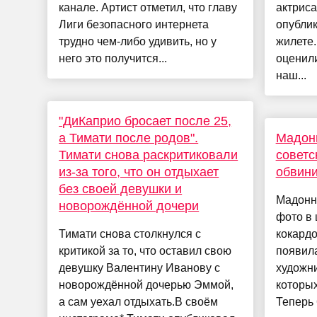
канале. Артист отметил, что главу
актриса
Лиги безопасного интернета
опубли
трудно чем-либо удивить, но у
жилете
него это получится...
оценил
наш...
"ДиКаприо бросает после 25,
а Тимати после родов".
Мадонн
Тимати снова раскритиковали
советс
из-за того, что он отдыхает
обвини
без своей девушки и
Мадонну
новорождённой дочери
фото в 
Тимати снова столкнулся с
кокардо
критикой за то, что оставил свою
появила
девушку Валентину Иванову с
художни
новорождённой дочерью Эммой,
которых
а сам уехал отдыхать.В своём
Теперь 