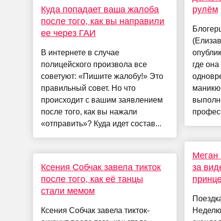
Куда попадает ваша жалоба
рулём
после того, как вы направили
Блогер
ее через ГАИ
(Елизав
В интернете в случае
опублик
полицейского произвола все
где она
советуют: «Пишите жалобу!» Это
одновр
правильный совет. Но что
маникю
происходит с вашим заявлением
выполн
после того, как вы нажали
професс
«отправить»? Куда идет состав...
Меган 
Ксения Собчак завела тикток
за вид
после того, как её танцы
принц
стали мемом
Поездк
Ксения Собчак завела тикток-
Неделю