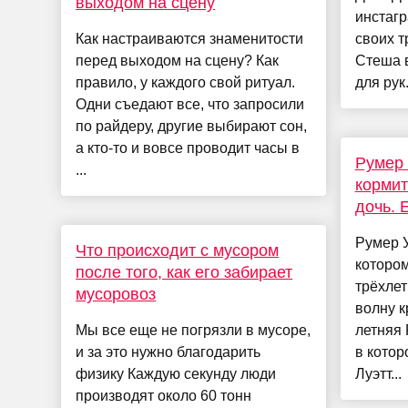
выходом на сцену
инстагр
Как настраиваются знаменитости
своих т
перед выходом на сцену? Как
Стеша 
правило, у каждого свой ритуал.
для рук. 
Одни съедают все, что запросили
по райдеру, другие выбирают сон,
а кто-то и вовсе проводит часы в
Румер 
...
кормит
дочь. 
Румер У
Что происходит с мусором
котором
после того, как его забирает
трёхлет
мусоровоз
волну к
Мы все еще не погрязли в мусоре,
летняя 
и за это нужно благодарить
в котор
физику Каждую секунду люди
Луэтт...
производят около 60 тонн