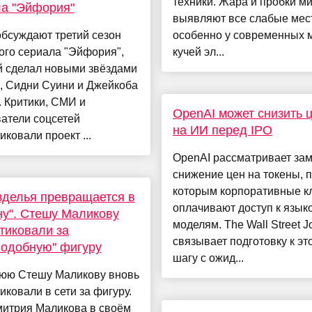
техники. Жара и пробки м
а "Эйфория"
выявляют все слабые мес
обсуждают третий сезон
особенно у современных 
ого сериала "Эйфория",
кучей эл...
й сделал новыми звёздами
, Сидни Суини и Джейкоба
 Критики, СМИ и
OpenAI может снизить 
атели соцсетей
на ИИ перед IPO
иковали проект ...
OpenAI рассматривает за
снижение цен на токены, 
которым корпоративные к
зделья превращается в
оплачивают доступ к язы
у". Стешу Маликову
моделям. The Wall Street J
тиковали за
связывает подготовку к эт
одобную" фигуру
шагу с ожид...
нюю Стешу Маликову вновь
иковали в сети за фигуру.
митрия Маликова в своём