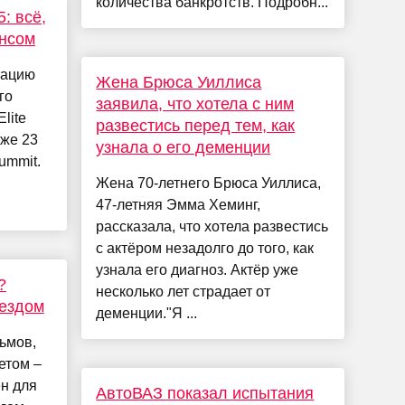
количества банкротств. Подробн...
5: всё,
онсом
тацию
Жена Брюса Уиллиса
го
заявила, что хотела с ним
lite
развестись перед тем, как
уже 23
узнала о его деменции
ummit.
Жена 70-летнего Брюса Уиллиса,
47-летняя Эмма Хеминг,
рассказала, что хотела развестись
с актёром незадолго до того, как
узнала его диагноз. Актёр уже
?
несколько лет страдает от
ыездом
деменции."Я ...
ьмов,
етом –
ен для
АвтоВАЗ показал испытания