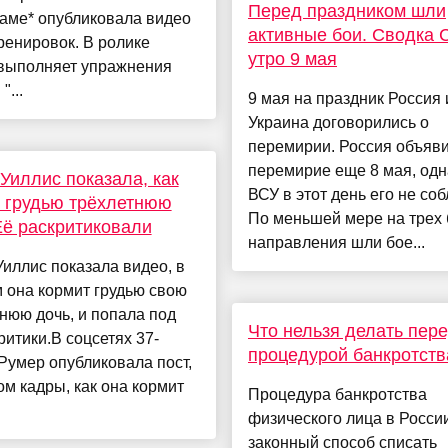
Перед праздником шли
аме* опубликовала видео
активные бои. Сводка 
ренировок. В ролике
утро 9 мая
выполняет упражнения
"...
9 мая на праздник Россия 
Украина договорились о
перемирии. Россия объяв
перемирие еще 8 мая, одн
Уиллис показала, как
ВСУ в этот день его не со
 грудью трёхлетнюю
По меньшей мере на трех
Её раскритиковали
направления шли бое...
иллис показала видео, в
 она кормит грудью свою
нюю дочь, и попала под
Что нельзя делать пер
ритики.В соцсетях 37-
процедурой банкротств
Румер опубликовала пост,
ом кадры, как она кормит
Процедура банкротства
физического лица в Росси
законный способ списать