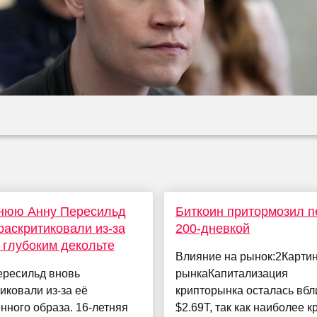
тнюю Анну Пересильд
Биткоин притормозил п
раскритиковали из-за
200-дневкой
 глубоким декольте
Влияние на рынок:2Карти
ересильд вновь
рынкаКапитализация
иковали из-за её
крипторынка осталась вбл
нного образа. 16-летняя
$2.69T, так как наиболее 