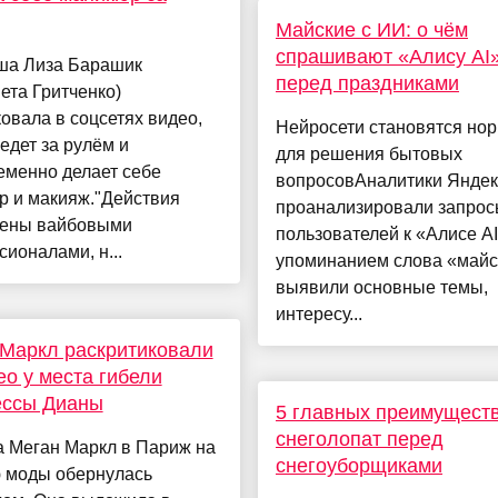
Майские с ИИ: о чём
спрашивают «Алису AI
ша Лиза Барашик
перед праздниками
ета Гритченко)
овала в соцсетях видео,
Нейросети становятся но
 едет за рулём и
для решения бытовых
еменно делает себе
вопросовАналитики Яндек
р и макияж."Действия
проанализировали запро
ены вайбовыми
пользователей к «Алисе AI
ионалами, н...
упоминанием слова «майс
выявили основные темы,
интересу...
Маркл раскритиковали
ео у места гибели
ессы Дианы
5 главных преимущест
снеголопат перед
а Меган Маркл в Париж на
снегоуборщиками
 моды обернулась