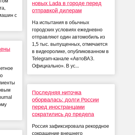
игом
новых Lada в городе перед
та,
отправкой дилерам
машин с
На испытания в обычных
городских условиях ежедневно
отправляют один автомобиль из
1,5 тыс. выпущенных, отмечается
цены
в видеоролике, опубликованном в
Telegram-канале «АвтоВАЗ.
Официально». В ус...
метное
по
лиенты
ковым
Последняя ниточка
ournal
оборвалась: долги России
ому
перед иностранцами
сократились до предела
Россия зафиксировала рекордное
сокращение внешнего