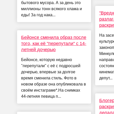
бытового мусора. А за день это
миллионы тонн всякого хлама и
"Вредн
еды! За год нака...
разлаг
раскри
На засе
Бейонсе сменила образ после
культу
того, как её "перепутали" с 14-
законо
летней дочерью
Минкул
Бейонсе, которую недавно
направл
"перепутали" с её с подросшей
состоян
дочерью, впервые за долгое
кинемат
время сменила стиль. Фото в
депут...
новом образе она опубликовала в
своём инстаграме*.На снимках
44-летняя певица п...
Блоге
раскри
делала