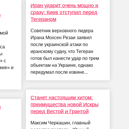
Иран ударит очень мощно и
сразу: Киев отступил перед
»
Тегераном
Советник верховного лидера
рмой
Ирана Мохсен Резаи заявил
после украинской атаки по
са
иранскому судну, что Тегеран
сы
готов был нанести удар по трем
» с
объектам на Украине, однако
кие» и
передумал после извине...
Станет настоящим хитом:
преимущества новой Искры
в
перед Вестой и Грантой
Максим Черкашин, главный