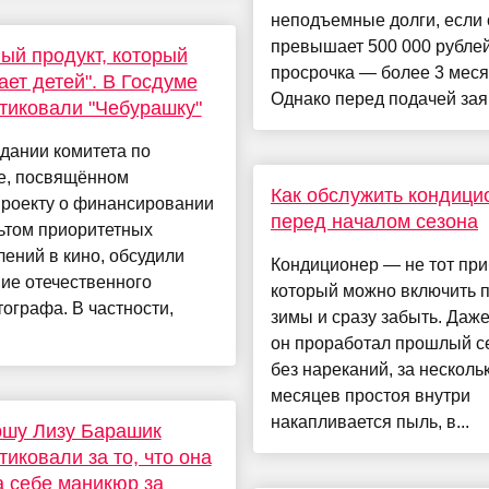
неподъемные долги, если
превышает 500 000 рублей
ый продукт, который
просрочка — более 3 меся
ает детей". В Госдуме
Однако перед подачей заяв
тиковали "Чебурашку"
дании комитета по
ре, посвящённом
Как обслужить кондици
проекту о финансировании
перед началом сезона
ьтом приоритетных
ений в кино, обсудили
Кондиционер — не тот при
ие отечественного
который можно включить 
ографа. В частности,
зимы и сразу забыть. Даже
он проработал прошлый с
без нареканий, за несколь
месяцев простоя внутри
накапливается пыль, в...
ршу Лизу Барашик
тиковали за то, что она
 себе маникюр за