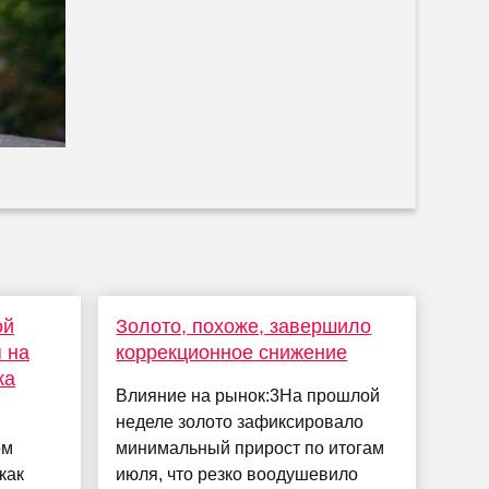
ой
Золото, похоже, завершило
 на
коррекционное снижение
ка
Влияние на рынок:3На прошлой
неделе золото зафиксировало
ом
минимальный прирост по итогам
как
июля, что резко воодушевило