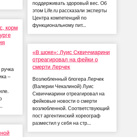
поддерживать здоровый вес. Об
этом Life.ru рассказали эксперты
Центра компетенций по
функциональному пит...
с, корм
бурге
ия
«В шоке»: Луис Сквиччиарини
отреагировал на фейки о
смерти Лерчек
 ручка
ика –
Возлюбленный блогера Лерчек
(Валерии Чекалиной) Луис
иле.
Сквиччиарини отреагировал на
о
фейковые новости о смерти
.
возлюбленной. Соответствующий
пост аргентинский хореограф
разместил у себя на стр...
чной