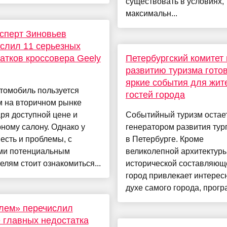
существовать в условиях,
максимальн...
сперт Зиновьев
слил 11 серьезных
атков кроссовера Geely
Петербургский комитет 
развитию туризма гото
яркие события для жит
томобиль пользуется
гостей города
м на вторичном рынке
ря доступной цене и
Событийный туризм остае
ному салону. Однако у
генератором развития тур
есть и проблемы, с
в Петербурге. Кроме
ми потенциальным
великолепной архитектуры
елям стоит ознакомиться...
исторической составляющ
город привлекает интересн
духе самого города, програ
лем» перечислил
 главных недостатка