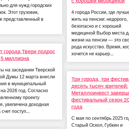
с хорошей медициной
ьно для нужд городских
ок. Этот грузовик,
4 города России, где лучш
е представленный в
жить на пенсии: недорого,
безопасно и с хорошей
медициной Выбор места д
жизни на пенсии — это св
рода искусство. Время, ко
 города Твери подрос
хочется не карьер...
,5 миллиона
ы на заседании Тверской
ой Думы 12 марта внесли
Три города, три фестив
ния в муниципальный
десять тысяч зрителей:
на 2026 год. Согласно
Металлоинвест заверш
авленному проекту
фестивальный сезон 2
я, увеличена доходная
года
 счет поступ...
С мая по сентябрь 2025 го
Старый Оскол, Губкин и