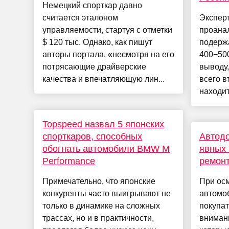
Немецкий спорткар давно
считается эталоном
Экспер
управляемости, стартуя с отметки
проана
$ 120 тыс. Однако, как пишут
подерж
авторы портала, «несмотря на его
400−500
потрясающие драйверские
выводу,
качества и впечатляющую лин...
всего в
находит
Topspeed назвал 5 японских
спорткаров, способных
Автодо
обогнать автомобили BMW M
явных 
Performance
ремонт
Примечательно, что японские
При ос
конкуренты часто выигрывают не
автомо
только в динамике на сложных
покупат
трассах, но и в практичности,
внимани