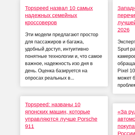
Topspeed назвал 10 самых
Запад
надежных семейных
перечи
кроссоверов
лучшей
2026
Эти модели предлагают простор
для пассажиров и багажа,
Эксперт
удобный доступ, интуитивно
Spurt р
понятные технологии и, что самое
камеро
важное, надежность изо дня в
обращат
день. Оценка базируется на
Pixel 1
опросах реальных в...
может б
проблем,
Topspeed: названы 10
японских машин, которые
«За ру
управляются лучше Porsche
автомо
911
покупа
Росси