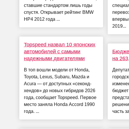
ставшие стандартом лишь годы
специал
спустя. Открывает рейтинг BMW
перевоз
HP4 2012 года ...
впервы
2019...
Topspeed назвал 10 японских
автомобилей с самыми
Бюджет
надежными двигателями
на 263
В топ вошли модели от Honda,
Депутат
Toyota, Lexus, Subaru, Mazda и
городск
Acura — от доступных «секонд-
измене
хендов» до новых гибридов 2026
бюджет 
года, сообщает Topspeed. Первое
предст
место заняла Honda Accord 1990
решени
года. ...
часть за