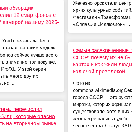
Железногорск стали цент
ный обзорщик
ярких культурных событий
слил 12 смартфонов с
Фестивали «Трансформац
 камерой на зиму 2025-
«Сплав» и «Иллюзион»,...
 YouTube-канала Tech
ассказал, на какие модели
Самые засекреченные 
фонов сейчас лучше всего
СССР: почему их не бы
ь внимание при покупке.
картах и как жили люди
0 Pro/XL. У этой серии
колючей проволокой
ыть много других
 но ...
Фото из
commons.wikimedia.orgСе
города СССР — это рукот
миражи, которых официал
лем» перечислил
существовало, хотя в них 
били, которые опасно
жизнь и решались судьбы
ть на вторичном рынке
человечества. Статус ЗАТ
и