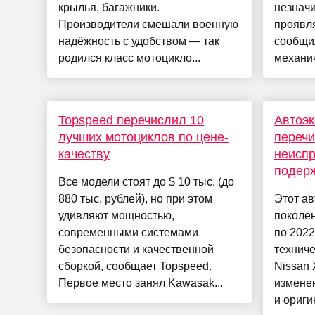
крылья, багажники.
незнач
Производители смешали военную
проявля
надёжность с удобством — так
сообщи
родился класс мотоцикло...
механич
Topspeed перечислил 10
Автоэк
лучших мотоциклов по цене-
перечи
качеству
неиспр
подерж
Все модели стоят до $ 10 тыс. (до
880 тыс. рублей), но при этом
Этот ав
удивляют мощностью,
поколен
современными системами
по 2022
безопасности и качественной
техниче
сборкой, сообщает Topspeed.
Nissan X
Первое место занял Kawasak...
измене
и оригин