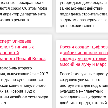
ительные неисправности
утверждают домовладельц
ются сразу. Об этом Motor
за незаконных действий
л директор департамента
подрядчика строительства
еского ремонта...
за домами развернулась с
где проходит спецт...
сперт Зиновьев
слил 5 типичных
Россия создаст цифров
авностей
двойник инопланетного
анного Renault Koleos
города для подготовки
миссий на Луну и Марс
томобиль второго
ия, выпускавшийся с 2017
Российские ученые присту
 годы, по сути, является
созданию уникального
ской копией популярного
инструмента для подготов
‑Trail (серия T32) с
будущих межпланетных
нным дизайном экстерьера
экспедиций — цифрового
ал...
двойника города, который 