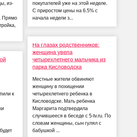
ы, из-
покупателей уже на этой неделе.
С приростом цены на 6.5% с
. Прямо
начала недели з...
тройка,
На глазах родственников:
женщина увела
ой
четырехлетнего мальчика из
парка Кисловодска
Местные жители обвиняют
женщину в похищении
пили к
четырехлетнего ребенка в
Кисловодске. Мать ребенка
ки
Маргарита подтвердила
случившееся в беседе с 5-tv.ru. По
словам женщины, сын гулял с
будет
бабушкой ...