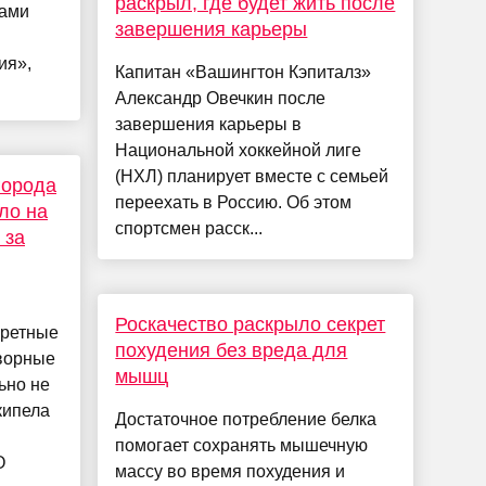
раскрыл, где будет жить после
рами
завершения карьеры
.
ия»,
Капитан «Вашингтон Кэпиталз»
Александр Овечкин после
завершения карьеры в
Национальной хоккейной лиге
(НХЛ) планирует вместе с семьей
города
переехать в Россию. Об этом
ло на
спортсмен расск...
 за
Роскачество раскрыло секрет
кретные
похудения без вреда для
ворные
мышц
ьно не
кипела
Достаточное потребление белка
помогает сохранять мышечную
О
массу во время похудения и