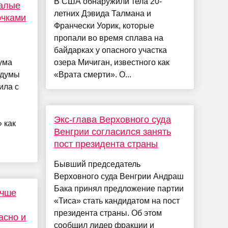
В США обнаружили тела 20-
Малые
летних Дэвида Талмана и
очками
Франчески Уорик, которые
пропали во время сплава на
байдарках у опасного участка
ума
озера Мичиган, известного как
сдумы
«Врата смерти». О...
ила с
Экс-глава Верховного суда
 как
Венгрии согласился занять
и
пост президента страны
Бывший председатель
Верховного суда Венгрии Андраш
Бака принял предложение партии
учше
«Тиса» стать кандидатом на пост
президента страны. Об этом
асно и
сообщил лидер фракции и