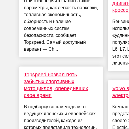
При отборе учитывались такие
двигат
параметры, как лёгкость парковки,
кроссо
топливная экономичность,
обзорность и наличие
Бензин
современных систем
использ
безопасности, сообщает
«удлини
Topspeed. Самый доступный
популяр
вариант — Ch...
L6, L7,
этот си
лицензи
Topspeed назвал пять
забытых спортивных
мотоциклов, опередивших
Volvo 
свое время
электр
В подборку вошли модели от
Компани
ведущих японских и европейских
предст
производителей, каждая из
своего 
которых представила технологии,
Electri