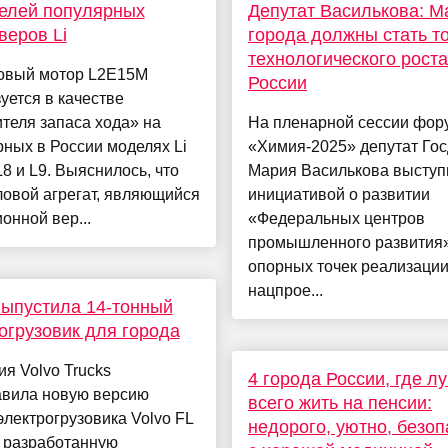
елей популярных
Депутат Василькова: 
веров Li
города должны стать т
технологического роста
овый мотор L2E15M
России
уется в качестве
теля запаса хода» на
На пленарной сессии фор
ных в России моделях Li
«Химия-2025» депутат Го
 L8 и L9. Выяснилось, что
Мария Василькова выступ
ловой агрегат, являющийся
инициативой о развитии
онной вер...
«Федеральных центров
промышленного развития»
опорных точек реализаци
нацпрое...
выпустила 14-тонный
огрузовик для города
я Volvo Trucks
4 города России, где л
авила новую версию
всего жить на пенсии:
электрогрузовика Volvo FL
недорого, уютно, безоп
c, разработанную