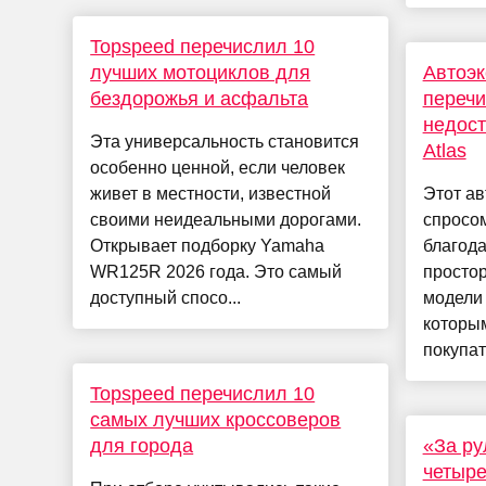
Topspeed перечислил 10
лучших мотоциклов для
Автоэк
бездорожья и асфальта
перечи
недост
Эта универсальность становится
Atlas
особенно ценной, если человек
живет в местности, известной
Этот ав
своими неидеальными дорогами.
спросо
Открывает подборку Yamaha
благода
WR125R 2026 года. Это самый
простор
доступный спосо...
модели 
которы
покупат
Topspeed перечислил 10
самых лучших кроссоверов
для города
«За ру
четыре