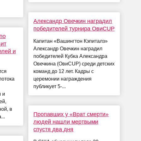
Александр Овечкин наградил
победителей турнира ОвиCUP
по
Капитан «Вашингтон Кэпиталз»
вит
Александр Овечкин наградил
елей и
победителей Кубка Александра
Овечкина (ОвиCUP) среди детских
тся
команд до 12 лет. Кадры с
потока
церемонии награждения
публикует 5-...
 и
ей,
ой, в
Пропавших у «Врат смерти»
...
людей нашли мертвыми
спустя два дня