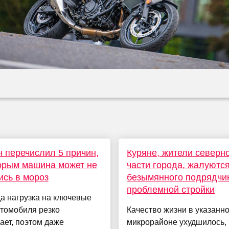
 перечислил 5 причин,
Куряне, жители северн
орым машина может не
части города, жалуются
ись в мороз
безымянного подрядчи
проблемной стройки
а нагрузка на ключевые
томобиля резко
Качество жизни в указанн
ает, поэтом даже
микрорайоне ухудшилось, 