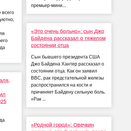
премьер-мини...
е всего
 уютно,
«Это очень больно»: сын Джо
ля
Байдена рассказал о тяжелом
оего
состоянии отца
гда
Сын бывшего президента США
Джо Байдена Хантер рассказал о
состоянии отца. Как он заявил
BBC, рак предстательной железы
аля,
распространился на кости и
причиняет Байдену сильную боль.
ил
«Рак ...
025
да
«Родной город»: Овечкин