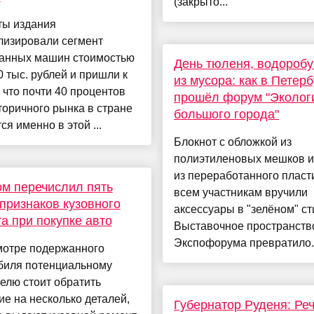
(закрыто...
ты издания
лизировали сегмент
анных машин стоимостью
День тюленя, водоробу
 тыс. рублей и пришли к
из мусора: как в Петер
 что почти 40 процентов
прошёл форум "Эколог
торичного рынка в стране
большого города"
ся именно в этой ...
Блокнот с обложкой из
полиэтиленовых мешков и
из переработанного пласт
м перечислил пять
всем участникам вручили
признаков кузовного
аксессуары в "зелёном" ст
а при покупке авто
Выставочное пространств
Экспофорума превратило..
мотре подержанного
биля потенциальному
елю стоит обратить
е на несколько деталей,
Губернатор Руденя: Ре