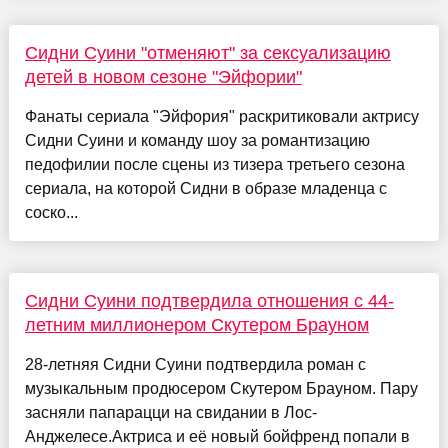
Сидни Суини "отменяют" за сексуализацию
детей в новом сезоне "Эйфории"
Фанаты сериала "Эйфория" раскритиковали актрису
Сидни Суини и команду шоу за романтизацию
педофилии после сцены из тизера третьего сезона
сериала, на которой Сидни в образе младенца с
соско...
Сидни Суини подтвердила отношения с 44-
летним миллионером Скутером Брауном
28-летняя Сидни Суини подтвердила роман с
музыкальным продюсером Скутером Брауном. Пару
засняли папарацци на свидании в Лос-
Анджелесе.Актриса и её новый бойфренд попали в