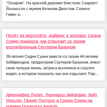
"Оскаром". На красной дорожке блистали: Скарлетт
Йоханссон с мужем Колином Джостом, Селена
Гомес и...
Полёт на вертолёте, дайвинг и зоопарк: Сидни
Суини показала, как отдыхает со своим
возлюбленным Скутером Брауном
28-летняя Сидни Суини вместе со своим 44-летним
бойфрендом, продюсером Скутером Брауном, живут
свою лучшую жизнь: актриса выложила в соцсети
видео, в котором показала, как они отдыхают. Пар...
Дженнифер Лопес, Леонардо ДиКаприо, Кейт
Уинслет, Гвинет Пэлтроу и Сидни Суини на
премии Governors Awards