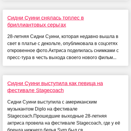
Сидни Суини снялась топлес в
бриллиантовых серьгах
28-летняя Сидни Суини, которая недавно вышла в
свет в платье с декольте, опубликовала в соцсетях
откровенное фото.Актриса поделилась снимками с
пресс-тура в честь выхода своего нового фильм...
Сидни Суини выступила как певица на
фестивале Stagecoach
Сидни Суини выступила с американским
музыкантом Diplo на фестивале
Stagecoach.Прошедшие выходные 28-летняя
актриса провела на фестивале Stagecoach, где у её
бренда нижнего белья Syrn был св...