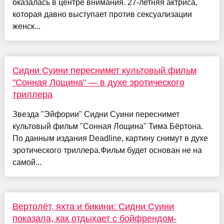
оказалась в центре внимания. 27-летняя актриса,
которая давно выступает против сексуализации
женск...
Сидни Суини переснимет культовый фильм
"Сонная Лощина" — в духе эротического
триллера
Звезда "Эйфории" Сидни Суини переснимет
культовый фильм "Сонная Лощина" Тима Бёртона.
По данным издания Deadline, картину снимут в духе
эротического триллера.Фильм будет основан не на
самой...
Вертолёт, яхта и бикини: Сидни Суини
показала, как отдыхает с бойфрендом-