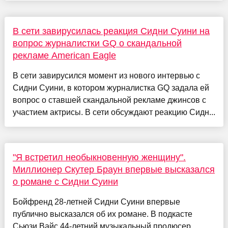
В сети завирусилась реакция Сидни Суини на
вопрос журналистки GQ о скандальной
рекламе American Eagle
В сети завирусился момент из нового интервью с
Сидни Суини, в котором журналистка GQ задала ей
вопрос о ставшей скандальной рекламе джинсов с
участием актрисы. В сети обсуждают реакцию Сидн...
"Я встретил необыкновенную женщину".
Миллионер Скутер Браун впервые высказался
о романе с Сидни Суини
Бойфренд 28-летней Сидни Суини впервые
публично высказался об их романе. В подкасте
Сьюзи Вайс 44-летний музыкальный продюсер