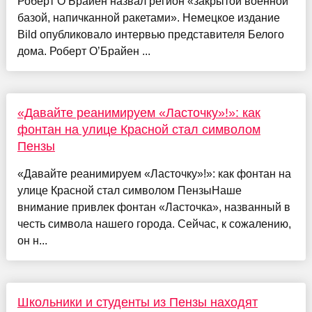
Роберт О’Брайен назвал регион «закрытой военной
базой, напичканной ракетами». Немецкое издание
Bild опубликовало интервью представителя Белого
дома. Роберт О’Брайен ...
«Давайте реанимируем «Ласточку»!»: как
фонтан на улице Красной стал символом
Пензы
«Давайте реанимируем «Ласточку»!»: как фонтан на
улице Красной стал символом ПензыНаше
внимание привлек фонтан «Ласточка», названный в
честь символа нашего города. Сейчас, к сожалению,
он н...
Школьники и студенты из Пензы находят