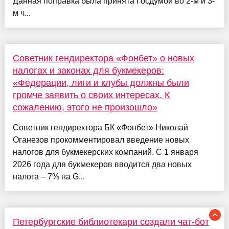
Данная поправка была принята Госдумой во 2-м и 3-
м ч...
Советник гендиректора «Фонбет» о новых
налогах и законах для букмекеров:
«Федерации, лиги и клубы должны были
громче заявить о своих интересах. К
сожалению, этого не произошло»
Советник гендиректора БК «Фонбет» Николай
Оганезов прокомментировал введение новых
налогов для букмекерских компаний. С 1 января
2026 года для букмекеров вводится два новых
налога – 7% на G...
Петербургские библиотекари создали чат-бот