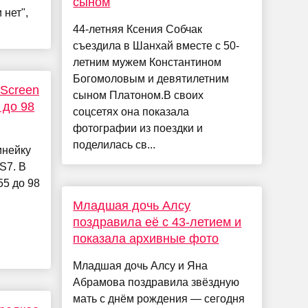
сыном
 нет",
44-летняя Ксения Собчак
съездила в Шанхай вместе с 50-
летним мужем Константином
Богомоловым и девятилетним
 Screen
сыном Платоном.В своих
 до 98
соцсетях она показала
фотографии из поездки и
поделилась св...
инейку
S7. В
55 до 98
Младшая дочь Алсу
поздравила её с 43-летием и
показала архивные фото
.
Младшая дочь Алсу и Яна
Абрамова поздравила звёздную
мать с днём рождения — сегодня