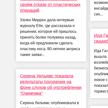
возможн
своём отказе от пластических
инсайде
операций
сих...
Хелен Миррен дала интервью
журналу Elle, где рассказала о
решении, которое ей пришлось
Ида Га
принять более полувека назад,
свадеб
когда ей предложили сделать
пластику носа. 80-летняя актриса
Ида Гал
также заяви...
вышла 
возлюбл
бизнес
опублик
Серена Уильямс показала
новое с
результаты похудения на
показал
фоне слухов об употреблении
торжест
"Оземпика"
Серена Уильямс опубликовала в