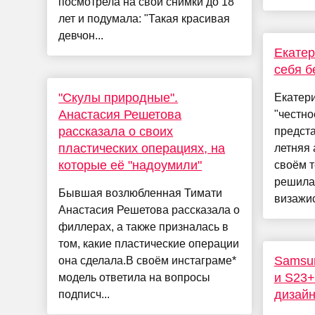
посмотрела на свои снимки до 18
лет и подумала: "Такая красивая
девчон...
Екатер
себя б
"Скулы природные".
Екатер
Анастасия Решетова
"честно
рассказала о своих
предста
пластических операциях, на
летняя 
которые её "надоумили"
своём т
решила
Бывшая возлюбленная Тимати
визажис
Анастасия Решетова рассказала о
филлерах, а также призналась в
том, какие пластические операции
Samsun
она сделала.В своём инстаграме*
и S23+
модель ответила на вопросы
дизай
подписч...