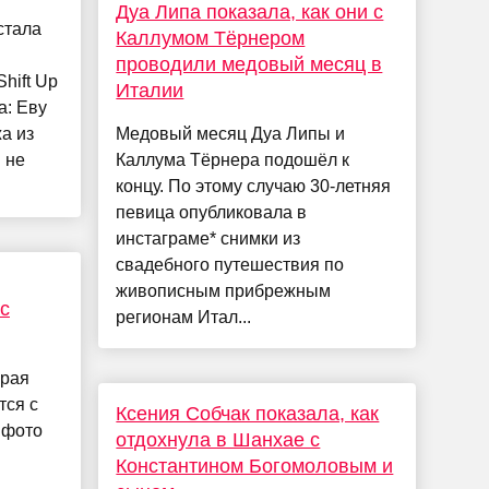
Дуа Липа показала, как они с
стала
Каллумом Тёрнером
проводили медовый месяц в
hift Up
Италии
а: Еву
жа из
Медовый месяц Дуа Липы и
 не
Каллума Тёрнера подошёл к
концу. По этому случаю 30-летняя
певица опубликовала в
инстаграме* снимки из
свадебного путешествия по
живописным прибрежным
с
регионам Итал...
орая
тся с
Ксения Собчак показала, как
 фото
отдохнула в Шанхае с
Константином Богомоловым и