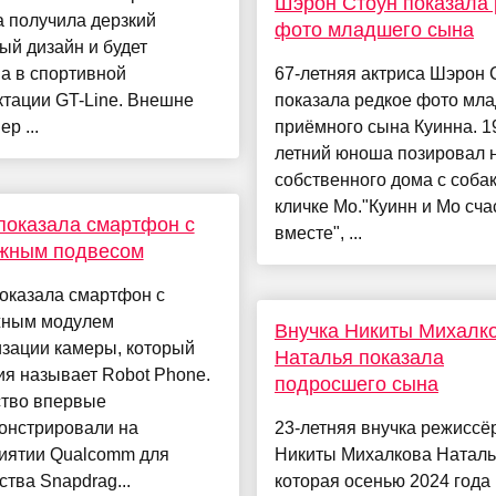
Шэрон Стоун показала 
 получила дерзкий
фото младшего сына
ый дизайн и будет
а в спортивной
67-летняя актриса Шэрон 
тации GT-Line. Внешне
показала редкое фото мл
р ...
приёмного сына Куинна. 1
летний юноша позировал 
собственного дома с соба
кличке Мо."Куинн и Мо сч
показала смартфон с
вместе", ...
жным подвесом
оказала смартфон с
ным модулем
Внучка Никиты Михалк
изации камеры, который
Наталья показала
я называет Robot Phone.
подросшего сына
ство впервые
онстрировали на
23-летняя внучка режиссё
иятии Qualcomm для
Никиты Михалкова Наталь
тва Snapdrag...
которая осенью 2024 года