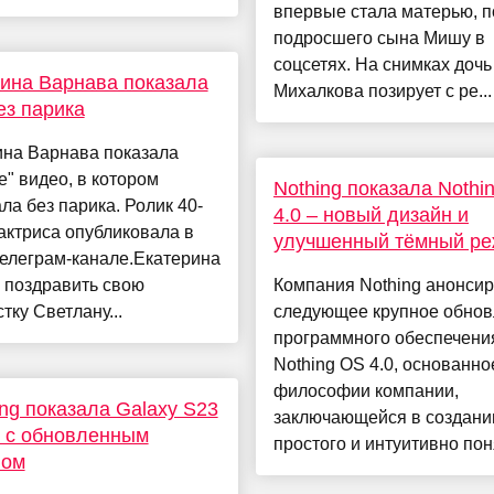
впервые стала матерью, п
подросшего сына Мишу в
соцсетях. На снимках доч
ина Варнава показала
Михалкова позирует с ре...
ез парика
ина Варнава показала
е" видео, в котором
Nothing показала Noth
ла без парика. Ролик 40-
4.0 – новый дизайн и
актриса опубликовала в
улучшенный тёмный р
елеграм-канале.Екатерина
 поздравить свою
Компания Nothing анонси
тку Светлану...
следующее крупное обно
программного обеспечени
Nothing OS 4.0, основанно
философии компании,
g показала Galaxy S23
заключающейся в создани
 с обновленным
простого и интуитивно поня
ном