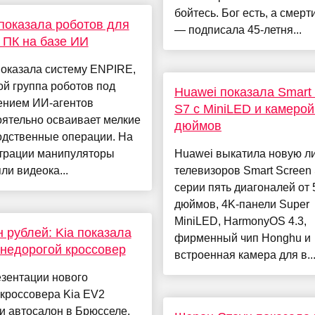
бойтесь. Бог есть, а смерти
 показала роботов для
— подписала 45-летня...
 ПК на базе ИИ
показала систему ENPIRE,
ой группа роботов под
Huawei показала Smart
ением ИИ-агентов
S7 с MiniLED и камерой
ятельно осваивает мелкие
дюймов
одственные операции. На
трации манипуляторы
Huawei выкатила новую л
ли видеока...
телевизоров Smart Screen 
серии пять диагоналей от 
дюймов, 4K-панели Super
MiniLED, HarmonyOS 4.3,
н рублей: Kia показала
фирменный чип Honghu и
недорогой кроссовер
встроенная камера для в..
зентации нового
кроссовера Kia EV2
и автосалон в Брюсселе.