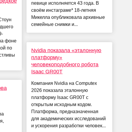
редкое
певице исполняется 43 года. В
своём инстаграме* 18-летняя
Микелла опубликовала архивные
Стоун
семейные снимки и...
адшего
9-
на фоне
кой по
Nvidia показала «эталонную
астливы
платформу»
человекоподобного робота
Isaac GR00T
Компания Nvidia на Computex
ова
2026 показала эталонную
платформу Isaac GR00T с
открытым исходным кодом.
Платформа, предназначенная
ра
для академических исследований
я,
и ускорения разработки человек...