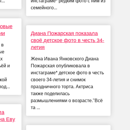
...
инстаграме* редким фото с ним из
семейного...
новые
ии
Диана Пожарская показала
своё детское фото в честь 34-
 в
летия
ые
ах
Жена Ивана Янковского Диана
ьёй и
Пожарская опубликовала в
инстаграме* детское фото в честь
кой
своего 34-летия и снимок
од...
праздничного торта. Актриса
также поделилась
размышлениями о возрасте."Всё
та ...
ла
на Еву