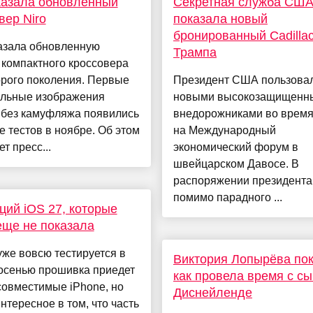
казала обновленный
Секретная служба СШ
вер Niro
показала новый
бронированный Cadilla
казала обновленную
Трампа
 компактного кроссовера
орого поколения. Первые
Президент США пользова
льные изображения
новыми высокозащищенн
 без камуфляжа появились
внедорожниками во время
е тестов в ноябре. Об этом
на Международный
т пресс...
экономический форум в
швейцарском Давосе. В
распоряжении президент
помимо парадного ...
ций iOS 27, которые
еще не показала
уже вовсю тестируется в
Виктория Лопырёва пок
 осенью прошивка приедет
как провела время с с
совместимые iPhone, но
Диснейленде
нтересное в том, что часть