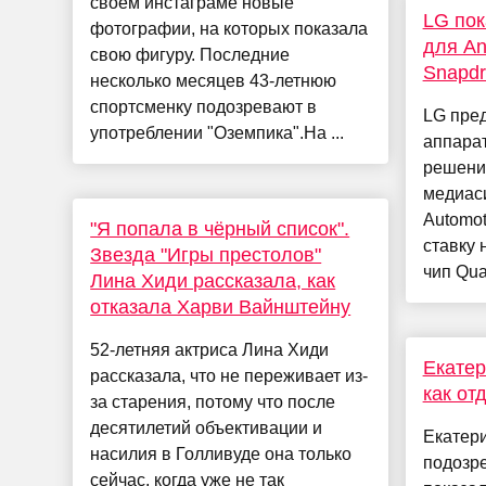
своём инстаграме новые
LG пок
фотографии, на которых показала
для An
свою фигуру. Последние
Snapd
несколько месяцев 43-летнюю
спортсменку подозревают в
LG пре
употреблении "Оземпика".На ...
аппара
решени
медиаси
Automot
"Я попала в чёрный список".
ставку 
Звезда "Игры престолов"
чип Qua
Лина Хиди рассказала, как
отказала Харви Вайнштейну
52-летняя актриса Лина Хиди
Екатер
рассказала, что не переживает из-
как от
за старения, потому что после
десятилетий объективации и
Екатер
насилия в Голливуде она только
подозре
сейчас, когда уже не так