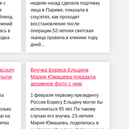
е с
неделю назад сделала подтяжку
м
лица в Париже, показала в
йленд.
соцсетях, как проходит
ечений
восстановление после
ась в
операции.52-летняя светская
 одна
львица провела в клинике пару
дней...
Vacuum
Внучка Бориса Ельцина
 пыли
Мария Юмашева показала
архивное фото с ним
ia
1 февраля первому президенту
.
России Борису Ельцину могло бы
олько
исполниться 95 лет. По такому
ор на
случаю его внучка, 23-летняя
ветка
Мария Юмашева, поделилась в