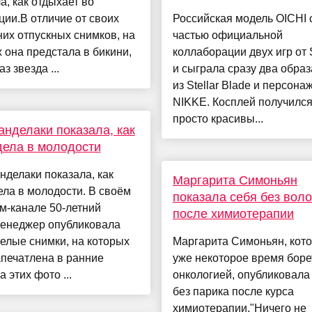
а, как отдыхает во
ии.В отличие от своих
Российская модель OICHI 
их отпускных снимков, на
частью официальной
 она предстала в бикини,
коллаборации двух игр от S
аз звезда ...
и сыграла сразу два образ
из Stellar Blade и персона
NIKKE. Косплей получился
просто красивы...
анделаки показала, как
ела в молодости
нделаки показала, как
Маргарита Симоньян
ла в молодости. В своём
показала себя без воло
м-канале 50-летний
после химиотерапии
енеджер опубликовала
елые снимки, на которых
Маргарита Симоньян, кот
печатлена в ранние
уже некоторое время боре
а этих фото ...
онкологией, опубликовала
без парика после курса
химиотерапии."Ничего не