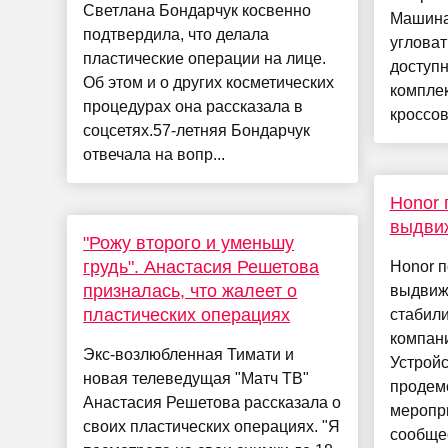
Светлана Бондарчук косвенно
Машина
подтвердила, что делала
угловат
пластические операции на лице.
доступн
Об этом и о других косметических
комплек
процедурах она рассказала в
кроссове
соцсетях.57-летняя Бондарчук
отвечала на вопр...
Honor 
выдви
"Рожу второго и уменьшу
грудь". Анастасия Решетова
Honor п
призналась, что жалеет о
выдвиж
пластических операциях
стабил
компани
Экс-возлюбленная Тимати и
Устрой
новая телеведущая "Матч ТВ"
продем
Анастасия Решетова рассказала о
меропр
своих пластических операциях. "Я
сообщес