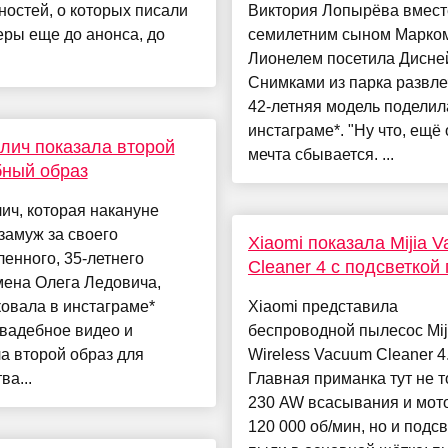
остей, о которых писали
Виктория Лопырёва вмест
ры еще до анонса, до
семилетним сыном Марко
Лионелем посетила Дисне
Снимками из парка развл
42-летняя модель поделил
инстаграме*. "Ну что, ещё
лич показала второй
мечта сбывается. ...
ный образ
ич, которая накануне
замуж за своего
Xiaomi показала Mijia 
енного, 35-летнего
Cleaner 4 с подсветкой
мена Олега Ледовича,
овала в инстаграме*
Xiaomi представила
вадебное видео и
беспроводной пылесос Mij
а второй образ для
Wireless Vacuum Cleaner 4
ва...
Главная приманка тут не т
230 AW всасывания и мот
120 000 об/мин, но и подс