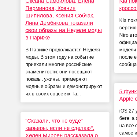
Оксана Самойлова, Елена
Kia по
Перминова, Ксения
кроссо
Шипилова, Ксения Собчак,
Kia по
Лина Дембикова показали
версию
свои образы на Неделе моды
Niro вт
в Париже
официа
В Париже продолжается Неделя
модели
моды. В этом году на событие
после е
приехали многие российские
сообщае
знаменитости: они посещают
показы, ужины, примеряют
модные образы и демонстрируют
5 функ
их в своих соцсетях.Та...
Apple 
iOS 27 
бете, а
"Сказали, что не будет
на все 
карьеры, если не сделаю".
самое и
Хелен Миррен рассказала о