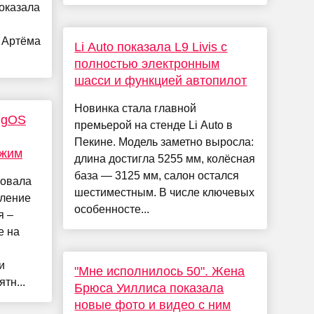
оказала
ь Артёма
Li Auto показала L9 Livis с
полностью электронным
шасси и функцией автопилот
Новинка стала главной
ingOS
премьерой на стенде Li Auto в
Пекине. Модель заметно выросла:
ежим
длина достигла 5255 мм, колёсная
база — 3125 мм, салон остался
ровала
шестиместным. В числе ключевых
вление
особенносте...
я –
е на
и
"Мне исполнилось 50". Жена
тн...
Брюса Уиллиса показала
новые фото и видео с ним