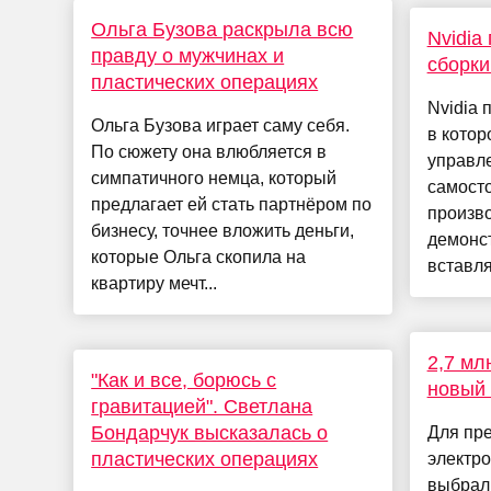
Ольга Бузова раскрыла всю
Nvidia
правду о мужчинах и
сборки
пластических операциях
Nvidia 
Ольга Бузова играет саму себя.
в котор
По сюжету она влюбляется в
управл
симпатичного немца, который
самосто
предлагает ей стать партнёром по
произв
бизнесу, точнее вложить деньги,
демонс
которые Ольга скопила на
вставля
квартиру мечт...
2,7 мл
"Как и все, борюсь с
новый 
гравитацией". Светлана
Бондарчук высказалась о
Для пре
пластических операциях
электро
выбрал