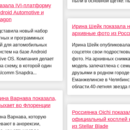
пыли в основной щётке: пы
азала IVI-платформу
droid Automotive и
ragon
Ирина Шейк показала 
дставила новый набор
архивные фото из Росс
тных и программных
й для автомобильных
Ирина Шейк опубликовала
стем на базе Android
соцсетях свои подростков
ive OS. Компания делает
фото. На архивных снимк
на схему, в которой один
модель запечатлена с сем
lcomm Snapdra...
друзьями в родном городе
Еманжелинске в Челябинс
области.40-летняя звезда п
ина Варнава показала,
дыхает во Флоренции
Россиянка Oichi показа
ина Варнава, которую
официальный косплей 
вают в анорексии,
из Stellar Blade