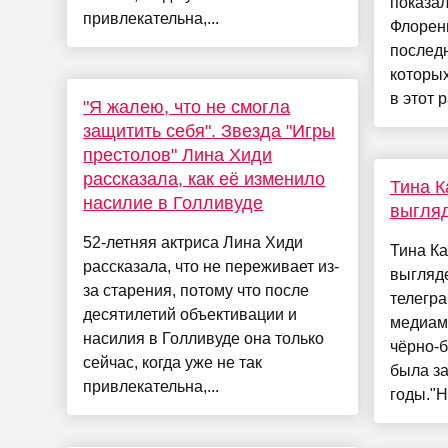
показал
привлекательна,...
Флоренц
последн
которых
в этот р
"Я жалею, что не смогла
защитить себя". Звезда "Игры
престолов" Лина Хиди
рассказала, как её изменило
Тина К
насилие в Голливуде
выгляд
52-летняя актриса Лина Хиди
Тина Ка
рассказала, что не переживает из-
выгляде
за старения, потому что после
телегра
десятилетий объективации и
медиам
насилия в Голливуде она только
чёрно-б
сейчас, когда уже не так
была за
привлекательна,...
годы."Н