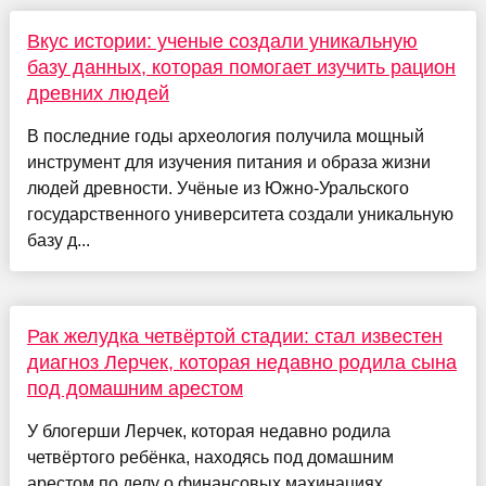
Вкус истории: ученые создали уникальную
базу данных, которая помогает изучить рацион
древних людей
В последние годы археология получила мощный
инструмент для изучения питания и образа жизни
людей древности. Учёные из Южно-Уральского
государственного университета создали уникальную
базу д...
Рак желудка четвёртой стадии: стал известен
диагноз Лерчек, которая недавно родила сына
под домашним арестом
У блогерши Лерчек, которая недавно родила
четвёртого ребёнка, находясь под домашним
арестом по делу о финансовых махинациях,