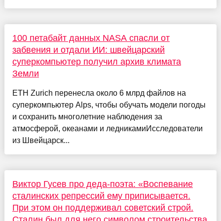
100 петабайт данных NASA спасли от
забвения и отдали ИИ: швейцарский
суперкомпьютер получил архив климата
Земли
ETH Zurich перенесла около 6 млрд файлов на
суперкомпьютер Alps, чтобы обучать модели погоды
и сохранить многолетние наблюдения за
атмосферой, океанами и ледникамиИсследователи
из Швейцарск...
Виктор Гусев про деда-поэта: «Воспевание
сталинских репрессий ему приписывается.
При этом он поддерживал советский строй.
Сталин был для него символом строительства