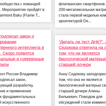
сообщества с командой
флагманских смартфонов.
. Мероприятие пройдёт в
200-мегапиксельная матр
airmont Baku (Flame T...
стала первой моделью ком
архитектурой De...
подписал закон о
ировании
"Делать ли тест ДНК?".
твенного интеллекта в
Седокова ответила на 
. Скоро появятся
том, что не является
нальные и суверенные
биологической матерь
дели
старшей дочери
ент России Владимир
Анну Седокову заподозрил
одписал закон,
том, что она не является
ующий разработку,
биологической матерью с
ние и применение
старшей дочери Алины
х фундаментальных
Белькевич. Поводом для
 искусственного
обсуждений стали коммен