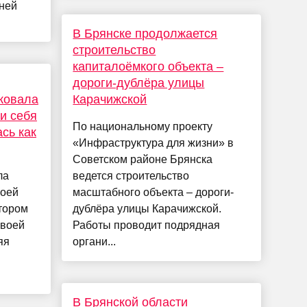
тней
В Брянске продолжается
строительство
капиталоёмкого объекта –
дороги-дублёра улицы
ковала
Карачижской
и себя
По национальному проекту
ась как
«Инфраструктура для жизни» в
Советском районе Брянска
ла
ведется строительство
воей
масштабного объекта – дороги-
отором
дублёра улицы Карачижской.
своей
Работы проводит подрядная
яя
органи...
В Брянской области