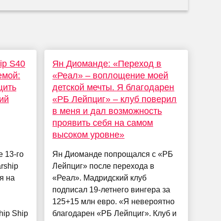
ip S40
Ян Диоманде: «Переход в
емой:
«Реал» – воплощение моей
щить
детской мечты. Я благодарен
ий
«РБ Лейпциг» – клуб поверил
в меня и дал возможность
проявить себя на самом
высоком уровне»
е 13-го
Ян Диоманде попрощался с «РБ
rship
Лейпциг» после перехода в
я на
«Реал». Мадридский клуб
подписал 19-летнего вингера за
125+15 млн евро. «Я невероятно
hip Ship
благодарен «РБ Лейпциг». Клуб и