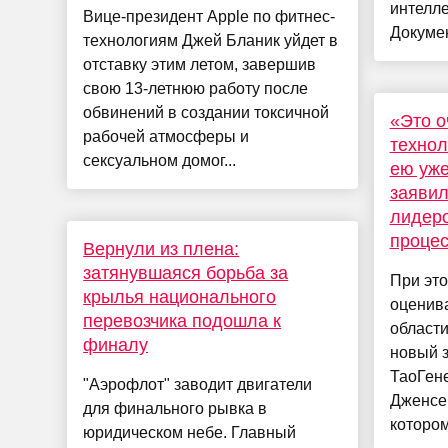
интелле
Вице-президент Apple по фитнес-
Докумен
технологиям Джей Бланик уйдет в
отставку этим летом, завершив
свою 13-летнюю работу после
обвинений в создании токсичной
«Это о
рабочей атмосферы и
технол
сексуальном домог...
ею уже
заявил
лидеро
проце
Вернули из плена:
затянувшаяся борьба за
При это
крылья национального
оценив
перевозчика подошла к
области
финалу
новый 
ТаоГене
"Аэрофлот" заводит двигатели
Дженсен
для финального рывка в
котором 
юридическом небе. Главный