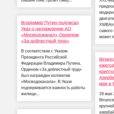
Вашингтоне, грозит смер...
XXL-ве
предпол
модерн
двигате
Владимир Путин подписал
XWBAir
Указ о награждении АО
самого
«Мосводоканал» Орденом
может п
«За доблестный труд»
В соответствии с Указом
Президента Российской
Binanc
Федерации Владимира Путина,
ежегод
Орденом «За доблестный труд»
крипт
был награжден коллектив
Азерба
«Мосводоканала». В Указе
мая в 
подчеркивается важность работы
жилищн...
28 мая 
Binanc
крупне
азерба