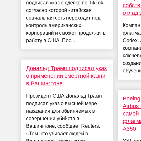
подписал указ о сделке по TikTok,
собств
согласно которой китайская
отладк
социальная сеть переходит под
контроль американских
Компан
корпораций и сможет продолжить
флагма
работу в США. Пос...
Codex. 
компани
ключев
создани
Дональд Трамп подписал указ
обучени
о применении смертной казни
в Вашингтоне
Президент США Дональд Трамп
Boeing
подписал указ о высшей мере
Airbus
наказания для обвиняемых в
самой 
совершении убийств в
флагм
Вашингтоне, сообщает Reuters.
A350
«Тем, кто убивает людей в