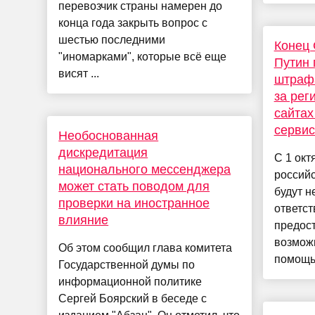
перевозчик страны намерен до
конца года закрыть вопрос с
шестью последними
Конец 
"иномарками", которые всё еще
Путин 
висят ...
штрафа
за рег
сайтах
серви
Необоснованная
дискредитация
С 1 окт
национального мессенджера
российс
может стать поводом для
будут н
проверки на иностранное
ответст
влияние
предос
возможн
Об этом сообщил глава комитета
помощью
Государственной думы по
информационной политике
Сергей Боярский в беседе с