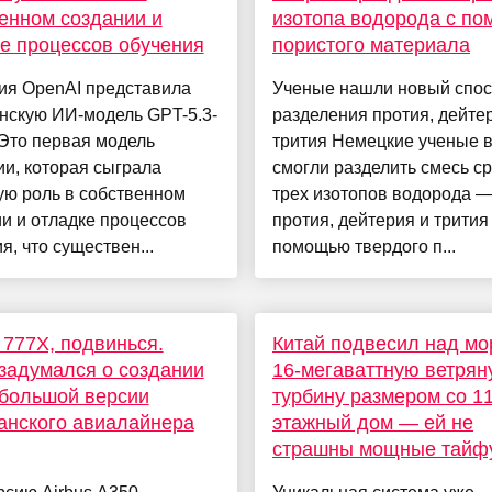
енном создании и
изотопа водорода с п
е процессов обучения
пористого материала
ия OpenAI представила
Ученые нашли новый спо
нскую ИИ-модель GPT-5.3-
разделения протия, дейте
Это первая модель
трития Немецкие ученые 
и, которая сыграла
смогли разделить смесь ср
ую роль в собственном
трех изотопов водорода 
и и отладке процессов
протия, дейтерия и трития
я, что существен...
помощью твердого п...
 777X, подвинься.
Китай подвесил над м
 задумался о создании
16-мегаваттную ветрян
большой версии
турбину размером со 11
анского авиалайнера
этажный дом — ей не
страшны мощные тайф