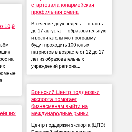
стартовала юнармейская
х
профильная смена
В течение двух недель — вплоть
о 10,9
до 17 августа — образовательную
и воспитательную программу
бъём
будут проходить 100 юных
машин
патриотов в возрасте от 12 до 17
рос на
лет из образовательных
ких
учреждений региона...
кромные
а,
Брянский Центр поддержки
экспорта помогает
бизнесменам выйти на
вейших
международные рынки
Центр поддержки экспорта (ЦПЭ)