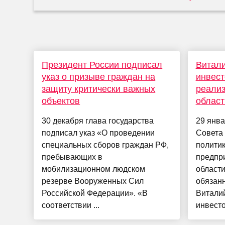
Президент России подписал
Витали
указ о призыве граждан на
инвест
защиту критически важных
реализ
объектов
област
30 декабря глава государства
29 янва
подписал указ «О проведении
Совета
специальных сборов граждан РФ,
политик
пребывающих в
предпр
мобилизационном людском
област
резерве Вооруженных Сил
обязан
Российской Федерации». «В
Витали
соответствии ...
инвесто.