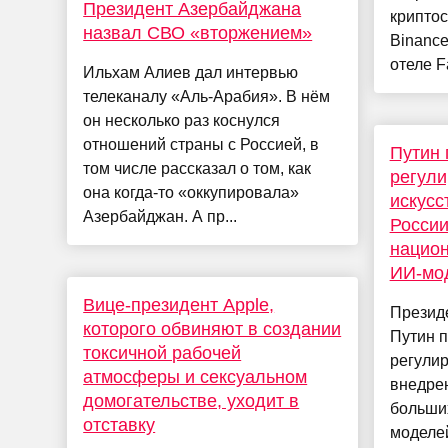
Президент Азербайджана
крипто
назвал СВО «вторжением»
Binance
отеле F
Ильхам Алиев дал интервью
телеканалу «Аль-Арабия». В нём
он несколько раз коснулся
отношений страны с Россией, в
Путин 
том числе рассказал о том, как
регул
она когда-то «оккупировала»
искусс
Азербайджан. А пр...
России
нацио
ИИ-мо
Вице-президент Apple,
Презид
которого обвиняют в создании
Путин п
токсичной рабочей
регулир
атмосферы и сексуальном
внедре
домогательстве, уходит в
больши
отставку
моделей