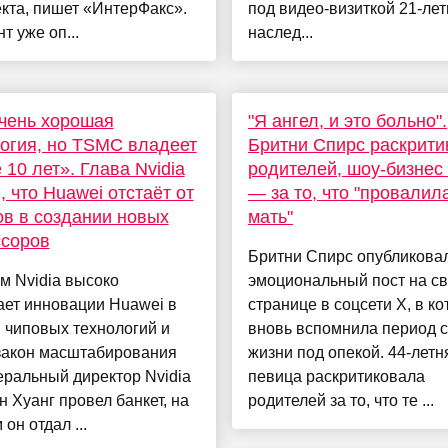
кта, пишет «ИнтерФакс».
под видео-визиткой 21-ле
т уже оп...
наслед...
чень хорошая
"Я ангел, и это больно".
огия, но TSMC владеет
Бритни Спирс раскрити
 10 лет». Глава Nvidia
родителей, шоу-бизнес 
, что Huawei отстаёт от
— за то, что "провалил
в в создании новых
мать"
ссоров
Бритни Спирс опубликова
м Nvidia высоко
эмоциональный пост на с
ает инновации Huawei в
странице в соцсети X, в к
 чиповых технологий и
вновь вспомнила период 
закон масштабирования
жизни под опекой. 44-летн
ральный директор Nvidia
певица раскритиковала
 Хуанг провел банкет, на
родителей за то, что те ...
он отдал ...