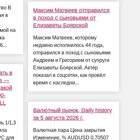
тво В
Максим Матвеев отправился
ая в
в поход с сыновьями от
Елизаветы Боярской
мой на
ка
Максим Матвеев, которому
...
недавно исполнилось 44 года,
отправился в поход с сыновьями
Андреем и Григорием от супруги
Елизаветы Боярской. Актёр
ать в
показал в соцсетях, как провёл
ов —
время с наследни...
такой
0-
LL
Валютный рынок, Daily history
за 5 августа 2026 г.
ь 1/1,3
ила
Валютная пара Цена закрытия
PC для
Изменение, % AUDUSD 0.70507