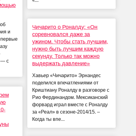
«...
омощью
соб
Чичарито о Роналду: «Он
рия и
соревновался даже за
впервые
ужином. Чтобы стать лучшим,
азу
нужно быть лучшим каждую
—
секунду. Только так можно
 — с
выдержать давление»
Хавьер «Чичарито» Эрнандес
поделился впечатлениями от
Криштиану Роналду в разговоре с
орем
Рио Фердинандом. Мексиканский
ую
форвард играл вместе с Роналду
0-
за «Реал» в сезоне-2014/15. –
Когда ты впе...
уны