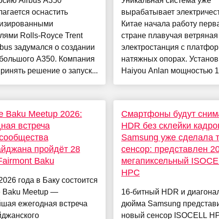
рсию Airbus A350
Уникальная система уже
агается оснастить
вырабатывает электричес
изированными
Китае начала работу перв
лями Rolls-Royce Trent
стране плавучая ветряная
bus задумался о создании
электростанция с платфор
 большого A350. Компания
натяжных опорах. Установ
ринять решение о запуск...
Haiyou Anlan мощностью 16
e Baku Meetup 2026:
Смартфоны будут сним
ная встреча
HDR без склейки кадр
осообщества
Samsung уже сделала 
йджана пройдёт 28
сенсор: представлен 20
Fairmont Baku
мегапиксельный ISOCE
HPC
2026 года в Баку состоится
e Baku Meetup —
16-битный HDR и диагонал
йшая ежегодная встреча
дюйма Samsung представ
йджанского
новый сенсор ISOCELL H