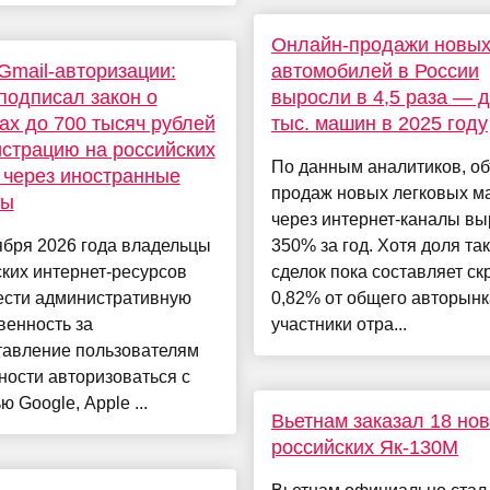
Онлайн-продажи новы
Gmail-авторизации:
автомобилей в России
подписал закон о
выросли в 4,5 раза — д
х до 700 тысяч рублей
тыс. машин в 2025 году
истрацию на российских
По данным аналитиков, о
 через иностранные
продаж новых легковых 
сы
через интернет-каналы вы
ября 2026 года владельцы
350% за год. Хотя доля та
ких интернет-ресурсов
сделок пока составляет с
ести административную
0,82% от общего авторынк
венность за
участники отра...
тавление пользователям
ости авторизоваться с
 Google, Apple ...
Вьетнам заказал 18 но
российских Як-130М