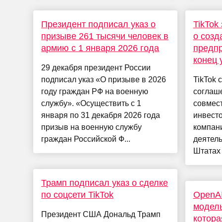
Президент подписал указ о
TikTok
призыве 261 тысячи человек в
о созд
армию с 1 января 2026 года
предпр
конец 
29 декабря президент России
подписал указ «О призыве в 2026
TikTok 
году граждан РФ на военную
соглаш
службу». «Осуществить с 1
совмест
января по 31 декабря 2026 года
инвесто
призыв на военную службу
компан
граждан Российской Ф...
деятел
Штатах и
Трамп подписал указ о сделке
по соцсети TikTok
OpenAI
модель
Президент США Дональд Трамп
котора