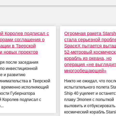
й Королев подписал с
Огромная ракета Starsh
орами соглашения о
стала серьезной пробл
ации в Тверской
SpaceX пытается выта
и новых проектов
52-метровый космическ
корабль из океана, но
ря после заседания
операция «не выглядит
 по инвестиционной
многообещающей»
е и развитию
инимательства в Тверской
Никто не ожидал, что посл
и временно исполняющий
испытательного полета Sta
ности Губернатора
Ship 40 уцелеет и останетс
й Королев подписал с
плаву Эпопея с попыткой
..
выловить и отбуксировать
космический корабль Stars