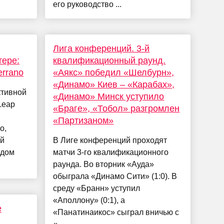
его руководство ...
Лига конференций. 3-й
тере:
квалификационный раунд.
errano
«Аякс» победил «Шелбурн»,
«Динамо» Киев – «Карабах»,
ктивной
«Динамо» Минск уступило
Leap
«Браге», «Тобол» разгромлен
«Партизаном»
o,
ей
В Лиге конференций проходят
одом
матчи 3-го квалификационного
раунда. Во вторник «Ауда»
обыграла «Динамо Сити» (1:0). В
среду «Бранн» уступил
«Аполлону» (0:1), а
е
«Панатинаикос» сыграл вничью с
и