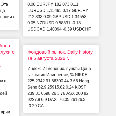
 Эта
0.08 EURJPY 182.073 0.11
ица
EURUSD 1.15493 0.17 GBPJPY
пании с
212.333 0.09 GBPUSD 1.34558
0.05 NZDUSD 0.58831 -0.18
USDCAD 1.40094 -0.39 USDCHF...
 Анна
слухи о
Фондовый рынок, Daily history
за 5 августа 2026 г.
ю
Индекс Изменение, пункты Цена
закрытия Изменение, % NIKKEI
и в
225 2342.91 66300.44 3.66 Hang
Seng 62.9 25915.82 0.24 KOSPI
воей
239.31 6598.26 3.76 ASX 200 82
9227.8 0.9 DAX -76.05 26126.3
-0.29 CA...
тарии