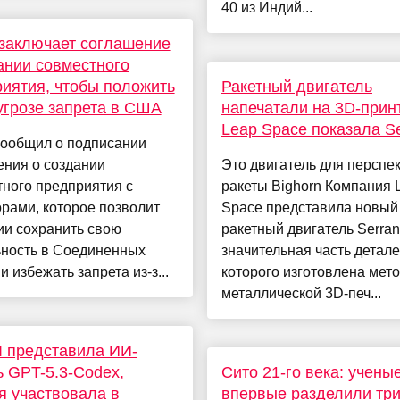
40 из Индий...
 заключает соглашение
ании совместного
иятия, чтобы положить
Ракетный двигатель
угрозе запрета в США
напечатали на 3D-прин
Leap Space показала S
сообщил о подписании
ения о создании
Это двигатель для перспе
ного предприятия с
ракеты Bighorn Компания 
рами, которое позволит
Space представила новый
ии сохранить свою
ракетный двигатель Serran
ьность в Соединенных
значительная часть детал
 ​​избежать запрета из-з...
которого изготовлена мет
металлической 3D-печ...
 представила ИИ-
 GPT-5.3-Codex,
Сито 21-го века: учены
я участвовала в
впервые разделили тр