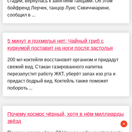
стадии, вернулась к занятиям танцами. Об этом
бойфренд Лерчек, танцор Луис Сквиччиарини,
сообщил в ...
5 минут и похмелья нет: Чайный гриб с
куркумой поставит на ноги после застолья
200 мл коктейля восстановят организм и придадут
свежий вид. Стакан газированного напитка
перезапустит работу ЖКТ, уберёт запах изо рта и
придаст бодрый вид. Коктейль также поможет
побороть ...
Почему космос чёрный, хотя в нём миллиарды
звёзд