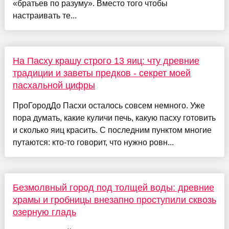
«братьев по разуму». Вместо того чтобы
настраивать те...
На Пасху крашу строго 13 яиц: чту древние
традиции и заветы предков - секрет моей
пасхальной цифры
ПроГородДо Пасхи осталось совсем немного. Уже
пора думать, какие куличи печь, какую пасху готовить
и сколько яиц красить. С последним пунктом многие
путаются: кто-то говорит, что нужно ровн...
Безмолвный город под толщей воды: древние
храмы и гробницы внезапно проступили сквозь
озерную гладь