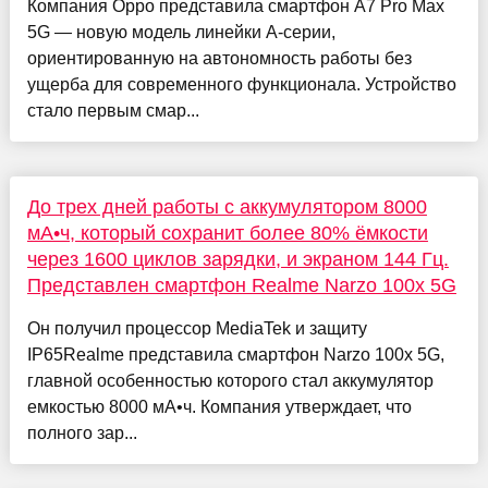
Компания Oppo представила смартфон A7 Pro Max
5G — новую модель линейки A-серии,
ориентированную на автономность работы без
ущерба для современного функционала. Устройство
стало первым смар...
До трех дней работы с аккумулятором 8000
мА•ч, который сохранит более 80% ёмкости
через 1600 циклов зарядки, и экраном 144 Гц.
Представлен смартфон Realme Narzo 100x 5G
Он получил процессор MediaTek и защиту
IP65Realme представила смартфон Narzo 100x 5G,
главной особенностью которого стал аккумулятор
емкостью 8000 мА•ч. Компания утверждает, что
полного зар...