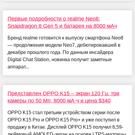
Первые подробности о realme Neo8:
Snapdragon 8 Gen 5 и батарея на 8000 мАч
Бренд realme готовится к выпуску смартфона Neo8
— продолжения модели Neo7, дебютировавшей в
декабре прошлого года. По данным инсайдера
Digital Chat Station, новинка получит заметные
аппарат...
Представлен OPPO K15 – экран 120 Гц, три
камеры по 50 Мп, 8000 мА·ч и цена $340
OPPO K15 стал третьим устройством серии после
OPPO K15 Pro и OPPO K15 Pro+ и уже поступил в
продажу в Китае. Дисплей OPPO K15 получил 6,59-
дюймовый AMOLED-экран на основе LTPS-матрицы