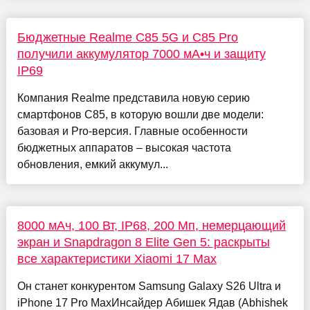
Бюджетные Realme C85 5G и C85 Pro
получили аккумулятор 7000 мА•ч и защиту
IP69
Компания Realme представила новую серию
смартфонов C85, в которую вошли две модели:
базовая и Pro-версия. Главные особенности
бюджетных аппаратов – высокая частота
обновления, емкий аккумул...
8000 мАч, 100 Вт, IP68, 200 Мп, немерцающий
экран и Snapdragon 8 Elite Gen 5: раскрыты
все характеристики Xiaomi 17 Max
Он станет конкурентом Samsung Galaxy S26 Ultra и
iPhone 17 Pro MaxИнсайдер Абишек Ядав (Abhishek