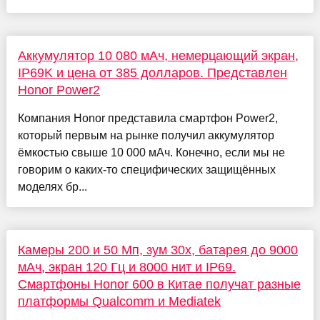
Аккумулятор 10 080 мАч, немерцающий экран,
IP69K и цена от 385 долларов. Представлен
Honor Power2
Компания Honor представила смартфон Power2,
который первым на рынке получил аккумулятор
ёмкостью свыше 10 000 мАч. Конечно, если мы не
говорим о каких-то специфических защищённых
моделях бр...
Камеры 200 и 50 Мп, зум 30х, батарея до 9000
мАч, экран 120 Гц и 8000 нит и IP69.
Смартфоны Honor 600 в Китае получат разные
платформы Qualcomm и Mediatek