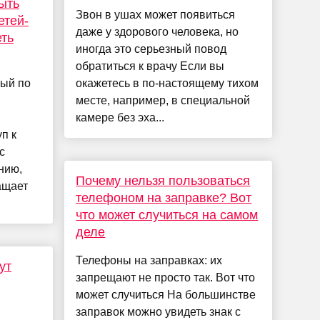
ыть
Звон в ушах может появиться
етей-
даже у здорового человека, но
еть
иногда это серьезный повод
обратиться к врачу Если вы
ый по
окажетесь в по-настоящему тихом
месте, например, в специальной
камере без эха...
п к
с
нию,
Почему нельзя пользоваться
ащает
телефоном на заправке? Вот
что может случиться на самом
деле
Телефоны на заправках: их
ут
запрещают не просто так. Вот что
может случиться На большинстве
заправок можно увидеть знак с