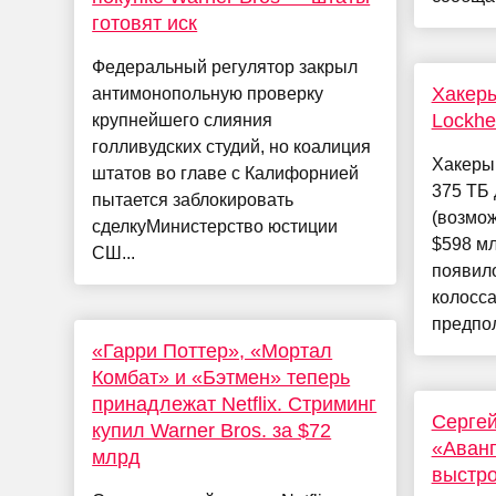
готовят иск
Федеральный регулятор закрыл
Хакер
антимонопольную проверку
Lockhe
крупнейшего слияния
голливудских студий, но коалиция
Хакеры
штатов во главе с Калифорнией
375 ТБ 
пытается заблокировать
(возмож
сделкуМинистерство юстиции
$598 м
СШ...
появил
колосса
предпол
«Гарри Поттер», «Мортал
Комбат» и «Бэтмен» теперь
принадлежат Netflix. Стриминг
Сергей
купил Warner Bros. за $72
«Аванг
млрд
выстро