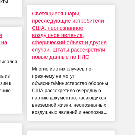
укты
..
Светящиеся шары,
преследующие истребители
США, неопознанное
в
воздушное явление,
 на
сферический объект и другие
случаи. Штаты рассекретили
новые данные по НЛО
писался
Многие из этих случаев по-
ь из
прежнему не могут
зий к
объяснитьМинистерство обороны
жению
США рассекретило очередную
партию документов, касающихся
внеземной жизни, неопознанных
воздушных явлений и неопозна...