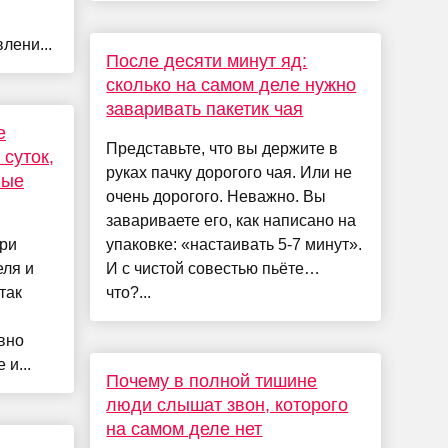
лени...
После десяти минут яд:
сколько на самом деле нужно
заваривать пакетик чая
e
Представьте, что вы держите в
 суток,
руках пачку дорогого чая. Или не
ные
очень дорогого. Неважно. Вы
завариваете его, как написано на
три
упаковке: «настаивать 5-7 минут».
еля и
И с чистой совестью пьёте…
так
что?...
вно
 и...
Почему в полной тишине
люди слышат звон, которого
на самом деле нет