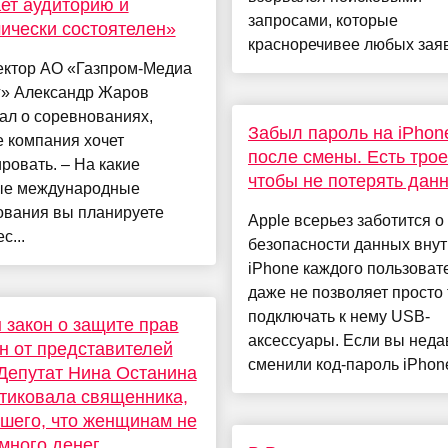
ет аудиторию и
запросами, которые
ически состоятелен»
красноречивее любых заяв
ектор АО «Газпром-Медиа
г» Александр Жаров
ал о соревнованиях,
Забыл пароль на iPhon
 компания хочет
после смены. Есть трое
ровать. – На какие
чтобы не потерять дан
ые международные
ования вы планируете
Apple всерьез заботится о
с...
безопасности данных вну
iPhone каждого пользоват
даже не позволяет просто 
подключать к нему USB-
 закон о защите прав
аксессуары. Если вы неда
 от представителей
сменили код-пароль iPhone
Депутат Нина Останина
тиковала священника,
шего, что женщинам не
много денег