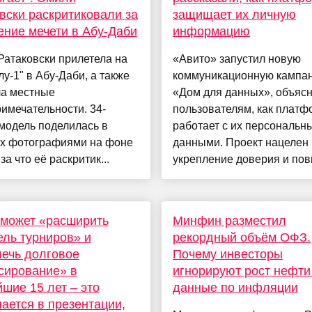
вски раскритиковали за
защищает их личную
ние мечети в Абу-Даби
информацию
атаковски прилетела на
«Авито» запустил новую
у-1" в Абу-Даби, а также
коммуникационную кампа
ла местные
«Дом для данных», объя
имечательности. 34-
пользователям, как платф
модель поделилась в
работает с их персональн
ях фотографиями на фоне
данными. Проект нацелен
за что её раскритик...
укрепление доверия и пов
может «расширить
Минфин разместил
ль турниров» и
рекордный объём ОФЗ.
ечь долговое
Почему инвесторы
сирование» в
игнорируют рост нефти
шие 15 лет – это
данные по инфляции
ается в презентации,