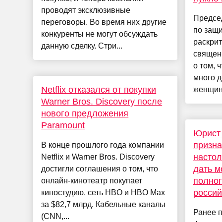
проводят эксклюзивные
Предсе
переговоры. Во время них другие
по защ
конкуренты не могут обсуждать
раскри
данную сделку. Стри...
священ
о том, 
много д
Netflix отказался от покупки
женщина
Warner Bros. Discovery после
нового предложения
Paramount
Юрист 
призна
В конце прошлого года компании
настол
Netflix и Warner Bros. Discovery
дать 
достигли соглашения о том, что
полног
онлайн-кинотеатр покупает
россий
киностудию, сеть HBO и HBO Max
за $82,7 млрд. Кабельные каналы
Ранее 
(CNN,...