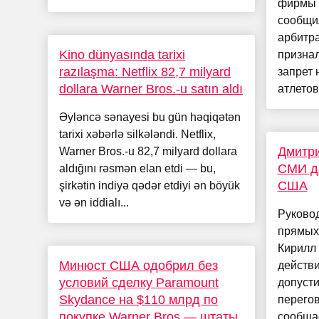
фирмы S
сообщи
арбитр
Kino dünyasında tarixi
призна
razılaşma: Netflix 82,7 milyard
запрет 
dollara Warner Bros.-u satın aldı
атлетов 
Əyləncə sənayesi bu gün həqiqətən
tarixi xəbərlə silkələndi. Netflix,
Дмитри
Warner Bros.-u 82,7 milyard dollara
СМИ да
aldığını rəsmən elan etdi — bu,
США
şirkətin indiyə qədər etdiyi ən böyük
və ən iddialı...
Руково
прямых
Кирилл
Минюст США одобрил без
действи
условий сделку Paramount
допусти
Skydance на $110 млрд по
перего
покупке Warner Bros — штаты
сообщае