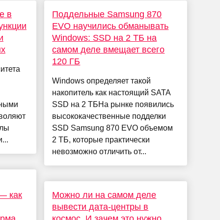
е в
Поддельные Samsung 870
ункции
EVO научились обманывать
и
Windows: SSD на 2 ТБ на
ых
самом деле вмещает всего
120 ГБ
итета
Windows определяет такой
накопитель как настоящий SATA
нными
SSD на 2 ТБНа рынке появились
зволяют
высококачественные подделки
олы
SSD Samsung 870 EVO объемом
...
2 ТБ, которые практически
невозможно отличить от...
— как
Можно ли на самом деле
вывести дата-центры в
орма
космос. И зачем это нужно