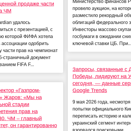
Министерство финансов 
енной продаже части
провело аукцион, на кото
а ЧМ
разместило рекордный об
rdian удалось
облигаций федерального 
иться с презентацией, с
Инвесторы массово скупа
ю которой ФИФА хотела
госбумаги в ожидании сн
 ассоциации одобрить
ключевой ставки ЦБ. При..
 части прав на чемпионат
5-страничный документ
ванием FIFA F...
Запросы, связанные с 
Победы, лидируют на 
сегодня, — данные сер
ектор «Газпром-
Google Trends
» Жаров: «Мы на
9 мая 2026 года, несмотря
ьной стадии
попытки официального Ки
етения прав на
переписать историю и кал
0. ЧМ – главный
украинский сегмент интер
тет, он гарантированно
взорвался поисковыми