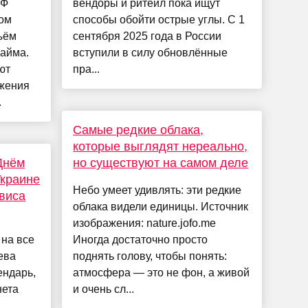
РФ
вендоры и ритейл пока ищут
ром
способы обойти острые углы. С 1
ъём
сентября 2025 года в России
займа.
вступили в силу обновлённые
ют
пра...
ижения
.
Самые редкие облака,
которые выглядят нереально,
Днём
но существуют на самом деле
Украине
Небо умеет удивлять: эти редкие
виса
облака видели единицы. Источник
изображения: nature.jofo.me
 на все
Иногда достаточно просто
ева
поднять голову, чтобы понять:
ендарь,
атмосфера — это не фон, а живой
нета
и очень сл...