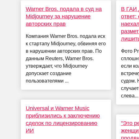
Warner Bros. подала в суд на
В ГАИ 
Midjourney за нарушение
ответ:
авторских прав
наеха
размет
Компания Warner Bros. подала иск
лишить
к стартапу Midjourney, обвиняя его
в нарушении авторских прав. По
Фото Pr
данным Reuters, Warner Bros.
сплошн
утверждает, что Midjourney
если ко
допускает создание
встречк
пользователями ...
судом. 
случает
слева...
Universal и Warner Music
приблизились к заключению
сделок по лицензированию
"Это р
ИИ
женщин
продви