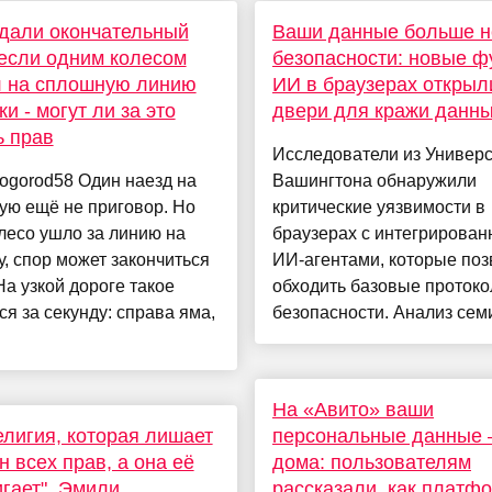
дали окончательный
Ваши данные больше н
 если одним колесом
безопасности: новые ф
л на сплошную линию
ИИ в браузерах открыл
ки - могут ли за это
двери для кражи данн
 прав
Исследователи из Универс
ogorod58 Один наезд на
Вашингтона обнаружили
ую ещё не приговор. Но
критические уязвимости в
лесо ушло за линию на
браузерах с интегрирова
у, спор может закончиться
ИИ-агентами, которые по
На узкой дороге такое
обходить базовые проток
ся за секунду: справа яма,
безопасности. Анализ семи
На «Авито» ваши
елигия, которая лишает
персональные данные 
 всех прав, а она её
дома: пользователям
гает". Эмили
рассказали, как платф