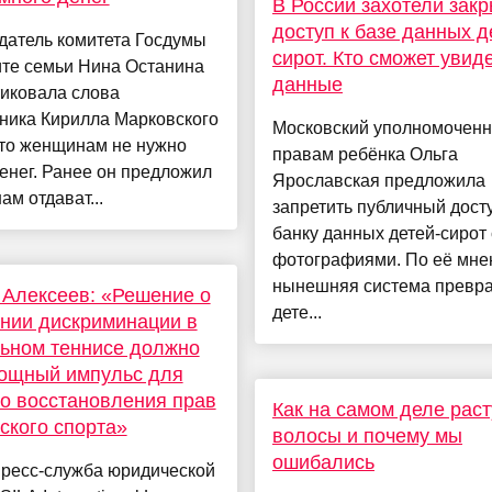
В России захотели закр
доступ к базе данных д
датель комитета Госдумы
сирот. Кто сможет увид
ите семьи Нина Останина
данные
тиковала слова
ника Кирилла Марковского
Московский уполномоченн
что женщинам не нужно
правам ребёнка Ольга
енег. Ранее он предложил
Ярославская предложила
м отдават...
запретить публичный досту
банку данных детей-сирот 
фотографиями. По её мне
нынешняя система превр
Алексеев: «Решение о
дете...
нии дискриминации в
ьном теннисе должно
мощный импульс для
о восстановления прав
Как на самом деле раст
ского спорта»
волосы и почему мы
ошибались
пресс-служба юридической