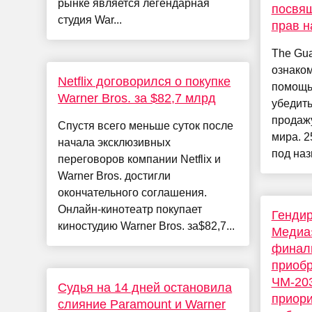
рынке является легендарная
посвящ
студия War...
прав н
The Gua
ознаком
Netflix договорился о покупке
помощь
Warner Bros. за $82,7 млрд
убедить
продажу
Спустя всего меньше суток после
мира. 2
начала эксклюзивных
под наз
переговоров компании Netflix и
Warner Bros. достигли
окончательного соглашения.
Онлайн-кинотеатр покупает
Гендир
киностудию Warner Bros. за$82,7...
Медиа
финал
приобр
ЧМ-203
Судья на 14 дней остановила
приори
слияние Paramount и Warner