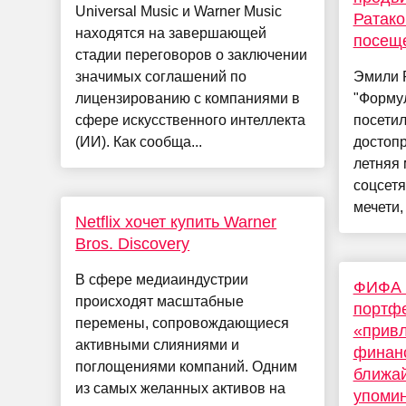
Universal Music и Warner Music
Ратако
находятся на завершающей
посеще
стадии переговоров о заключении
значимых соглашений по
Эмили Р
лицензированию с компаниями в
"Формул
сфере искусственного интеллекта
посети
(ИИ). Как сообща...
достопр
летняя 
соцсет
мечети, 
Netflix хочет купить Warner
Bros. Discovery
В сфере медиаиндустрии
ФИФА 
происходят масштабные
портфе
перемены, сопровождающиеся
«привл
активными слияниями и
финан
поглощениями компаний. Одним
ближай
из самых желанных активов на
упомин