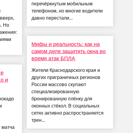
перечёркнутым мобильным
й
телефоном, но многие водители
вверх,
давно перестали...
а. Но
ражения:
тиями
Мифы и реальность: как на
самом деле защитить окна во
время атак БПЛА
Жители Краснодарского края и
ле
других приграничных регионов
о и
России массово скупают
специализированную
вокадо
бронированную плёнку для
м
оконных стёкол. В социальных
сетях активно распространяется
трен...
я матча