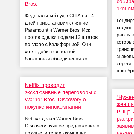
собира
Bros.
эконом
Федеральный суд в США на 14
Гендир
дней приостановил слияние
холдин
Paramount и Warner Bros. Иск
рассказ
против сделки подали 12 штатов
которые
во главе с Калифорнией. Они
трансли
хотят добиться полной
знаков
блокировки объединения хо...
соревн
приобре
Netflix проводит
эксклюзивные переговоры с
"Нужен
Warner Bros. Discovery о
женщин
покупке кинокомпании
РПЦ". 
раскри
Netflix сделал Warner Bros.
заявив
Discovery лучшее предложение о
нужно 
покупке, и теперь компании