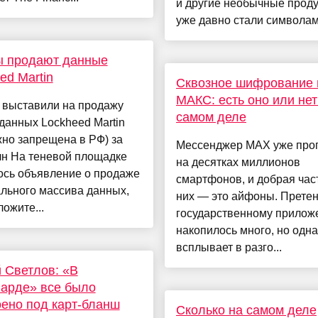
и другие необычные прод
уже давно стали символам.
ы продают данные
ed Martin
Сквозное шифрование 
МАКС: есть оно или нет
 выставили на продажу
самом деле
данных Lockheed Martin
но запрещена в РФ) за
Мессенджер MAX уже про
лн На теневой площадке
на десятках миллионов
ось объявление о продаже
смартфонов, и добрая част
льного массива данных,
них — это айфоны. Претен
ожите...
государственному прило
накопилось много, но одна
всплывает в разго...
 Светлов: «В
арде» все было
ено под карт-бланш
Сколько на самом деле