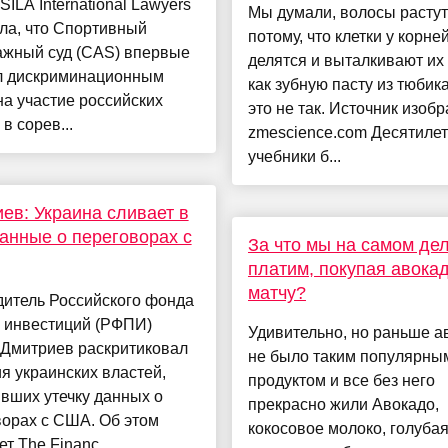
ILA International Lawyers
Мы думали, волосы растут
ла, что Спортивный
потому, что клетки у корне
ажный суд (CAS) впервые
делятся и выталкивают их 
л дискриминационным
как зубную пасту из тюбик
на участие российских
это не так. Источник изоб
в сорев...
zmescience.com Десятиле
учебники б...
ев: Украина сливает в
нные о переговорах с
За что мы на самом де
платим, покупая авокад
матчу?
дитель Российского фонда
 инвестиций (РФПИ)
Удивительно, но раньше а
 Дмитриев раскритиковал
не было таким популярны
я украинских властей,
продуктом и все без него
вших утечку данных о
прекрасно жили Авокадо,
ворах с США. Об этом
кокосовое молоко, голуба
т The Financ...