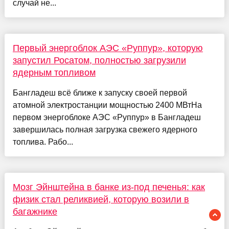
случай не...
Первый энергоблок АЭС «Руппур», которую
запустил Росатом, полностью загрузили
ядерным топливом
Бангладеш всё ближе к запуску своей первой
атомной электростанции мощностью 2400 МВтНа
первом энергоблоке АЭС «Руппур» в Бангладеш
завершилась полная загрузка свежего ядерного
топлива. Рабо...
Мозг Эйнштейна в банке из-под печенья: как
физик стал реликвией, которую возили в
багажнике