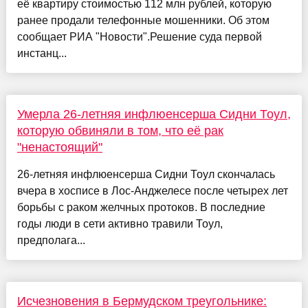
её квартиру стоимостью 112 млн рублей, которую
ранее продали телефонные мошенники. Об этом
сообщает РИА "Новости".Решение суда первой
инстанц...
Умерла 26-летняя инфлюенсерша Сидни Тоул,
которую обвиняли в том, что её рак
"ненастоящий"
26-летняя инфлюенсерша Сидни Тоул скончалась
вчера в хосписе в Лос-Анджелесе после четырех лет
борьбы с раком желчных протоков. В последние
годы люди в сети активно травили Тоул,
предполага...
Исчезновения в Бермудском треугольнике: