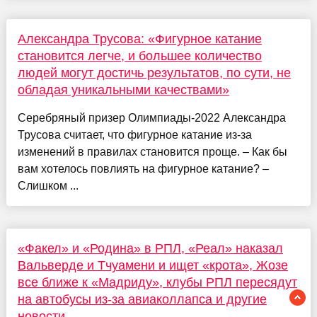
Александра Трусова: «Фигурное катание
становится легче, и большее количество
людей могут достичь результатов, по сути, не
обладая уникальными качествами»
Серебряный призер Олимпиады-2022 Александра
Трусова считает, что фигурное катание из-за
изменений в правилах становится проще. – Как бы
вам хотелось повлиять на фигурное катание? –
Слишком ...
«Факел» и «Родина» в РПЛ, «Реал» наказал
Вальверде и Тчуамени и ищет «крота», Жозе
все ближе к «Мадриду», клубы РПЛ пересядут
на автобусы из-за авиаколлапса и другие
новости