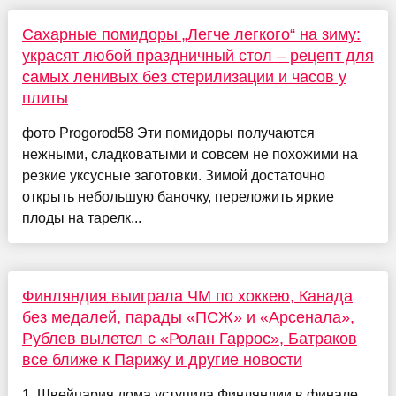
Сахарные помидоры „Легче легкого“ на зиму:
украсят любой праздничный стол – рецепт для
самых ленивых без стерилизации и часов у
плиты
фото Progorod58 Эти помидоры получаются
нежными, сладковатыми и совсем не похожими на
резкие уксусные заготовки. Зимой достаточно
открыть небольшую баночку, переложить яркие
плоды на тарелк...
Финляндия выиграла ЧМ по хоккею, Канада
без медалей, парады «ПСЖ» и «Арсенала»,
Рублев вылетел с «Ролан Гаррос», Батраков
все ближе к Парижу и другие новости
1. Швейцария дома уступила Финляндии в финале