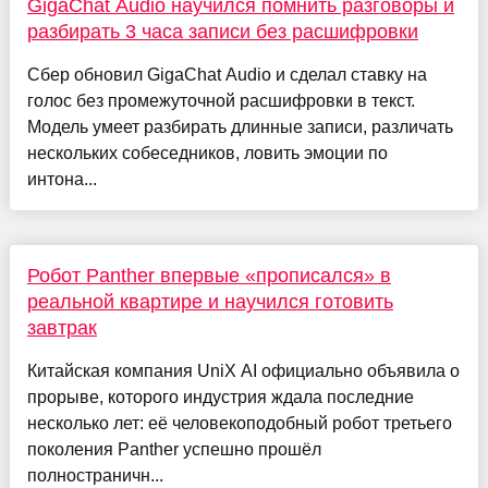
GigaChat Audio научился помнить разговоры и
разбирать 3 часа записи без расшифровки
Сбер обновил GigaChat Audio и сделал ставку на
голос без промежуточной расшифровки в текст.
Модель умеет разбирать длинные записи, различать
нескольких собеседников, ловить эмоции по
интона...
Робот Panther впервые «прописался» в
реальной квартире и научился готовить
завтрак
Китайская компания UniX AI официально объявила о
прорыве, которого индустрия ждала последние
несколько лет: её человекоподобный робот третьего
поколения Panther успешно прошёл
полностраничн...