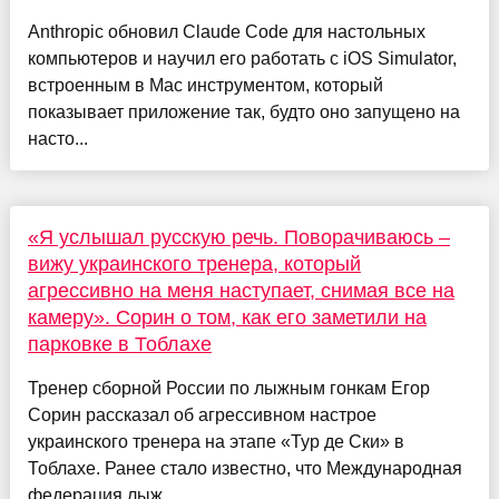
Anthropic обновил Claude Code для настольных
компьютеров и научил его работать с iOS Simulator,
встроенным в Mac инструментом, который
показывает приложение так, будто оно запущено на
насто...
«Я услышал русскую речь. Поворачиваюсь –
вижу украинского тренера, который
агрессивно на меня наступает, снимая все на
камеру». Сорин о том, как его заметили на
парковке в Тоблахе
Тренер сборной России по лыжным гонкам Егор
Сорин рассказал об агрессивном настрое
украинского тренера на этапе «Тур де Ски» в
Тоблахе. Ранее стало известно, что Международная
федерация лыж...