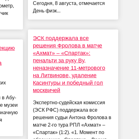
Сегодня, 8 августа, отмечается
ометр,
День физк...
тчик
ЭСК поддержала все
решения Фролова в матче
лекцию
«Ахмат» – «Спартак»:
пенальти за руку Ву,
а
неназначение 11-метрового
на Литвинове, удаление
Касинтуры и победный гол
ких
москвичей
 в Абу-
Экспертно-судейская комиссия
ие музеи
(ЭСК РФС) поддержала все
значную
решения судьи Антона Фролова в
я
матче 2-го тура РПЛ «Ахмат» –
«Спартак» (1:2). «1. Момент по