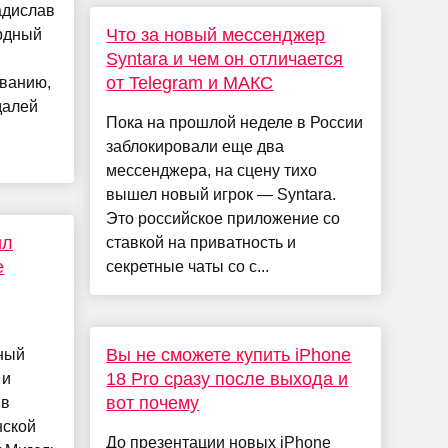
адислав
Что за новый мессенджер
рдный
Syntara и чем он отличается
от Telegram и МАКС
аванию,
далей
Пока на прошлой неделе в России
заблокировали еще два
мессенджера, на сцену тихо
вышел новый игрок — Syntara.
Это российское приложение со
ил
ставкой на приватность и
е
секретные чаты со с...
Вы не сможете купить iPhone
ный
18 Pro сразу после выхода и
 и
вот почему
ив
нской
До презентации новых iPhone