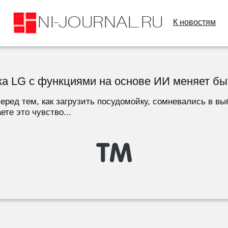
К новостям
ика LG с функциями на основе ИИ меняет бы
перед тем, как загрузить посудомойку, сомневались в в
те это чувство...