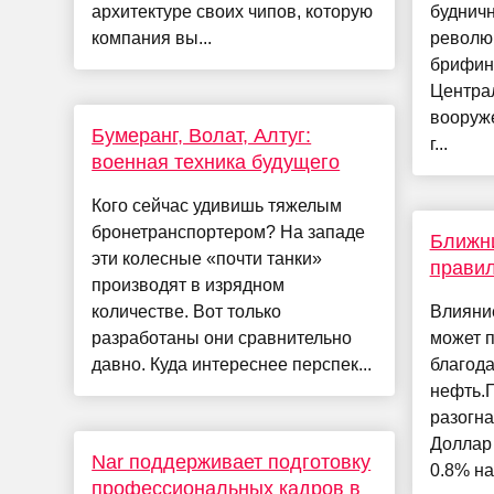
архитектуре своих чипов, которую
будничн
компания вы...
револю
брифин
Центра
вооруж
Бумеранг, Волат, Алтуг:
г...
военная техника будущего
Кого сейчас удивишь тяжелым
бронетранспортером? На западе
Ближни
эти колесные «почти танки»
правил
производят в изрядном
количестве. Вот только
Влияни
разработаны они сравнительно
может 
давно. Куда интереснее перспек...
благода
нефть.Г
разогн
Доллар
Nar поддерживает подготовку
0.8% на
профессиональных кадров в