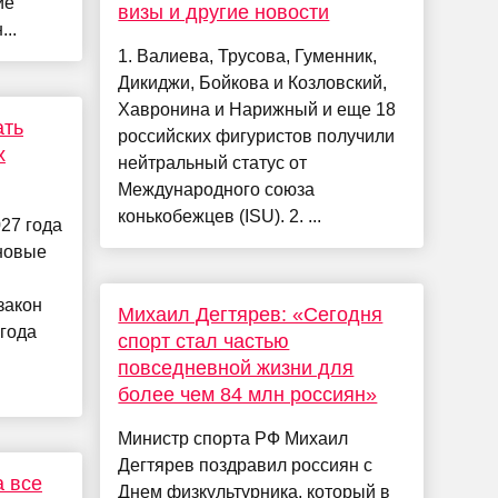
ие
визы и другие новости
..
1. Валиева, Трусова, Гуменник,
Дикиджи, Бойкова и Козловский,
Хавронина и Нарижный и еще 18
ать
российских фигуристов получили
х
нейтральный статус от
Международного союза
конькобежцев (ISU). 2. ...
027 года
 новые
закон
Михаил Дегтярев: «Сегодня
года
спорт стал частью
повседневной жизни для
более чем 84 млн россиян»
Министр спорта РФ Михаил
Дегтярев поздравил россиян с
а все
Днем физкультурника, который в