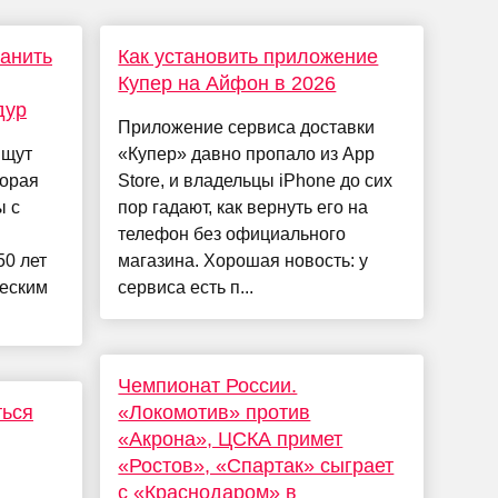
ранить
Как установить приложение
Купер на Айфон в 2026
дур
Приложение сервиса доставки
ищут
«Купер» давно пропало из App
торая
Store, и владельцы iPhone до сих
ы с
пор гадают, как вернуть его на
телефон без официального
50 лет
магазина. Хорошая новость: у
ческим
сервиса есть п...
Чемпионат России.
ться
«Локомотив» против
«Акрона», ЦСКА примет
«Ростов», «Спартак» сыграет
с «Краснодаром» в