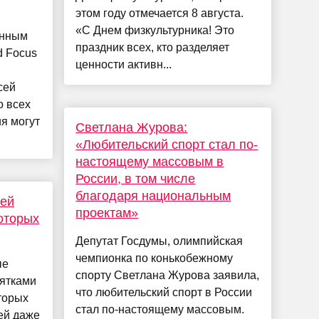
этом году отмечается 8 августа.
«С Днем физкультурника! Это
анным
праздник всех, кто разделяет
d Focus
ценности активн...
сей
о всех
я могут
Светлана Журова:
«Любительский спорт стал по-
настоящему массовым в
России, в том числе
благодаря национальным
тей
проектам»
которых
Депутат Госдумы, олимпийская
чемпионка по конькобежному
ые
спорту Светлана Журова заявила,
ятками
что любительский спорт в России
торых
стал по-настоящему массовым.
ей даже