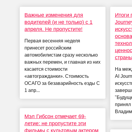
Важные изменения для
Итоги 
водителей (и не только) с 1
Journe
апреля. Не пропустите!
искусс
основа
Первая весенняя неделя
технол
принесет российским
ценнос
автомобилистам сразу несколько
стран
важных перемен, и главная из них
касается стоимости
На меж
«автогражданки». Стоимость
AI Jour
ОСАГО за безаварийность езды С
искусст
1 апр...
заверш
"Будуще
принял
Владими
Мэл Гибсон отмечает 69-
летие: не пропустите эти
фильмы с культовым актером