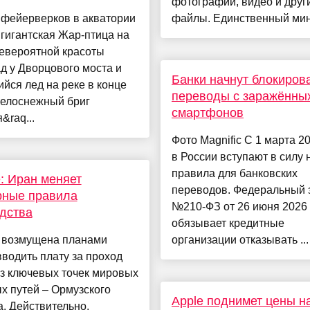
фотографии, видео и друг
 фейерверков в акватории
файлы. Единственный мин.
гигантская Жар-птица на
Невероятной красоты
д у Дворцового моста и
Банки начнут блокиров
йся лед на реке в конце
переводы с заражённы
Белоснежный бриг
смартфонов
&raq...
Фото Magnific С 1 марта 2
в России вступают в силу
правила для банковских
: Иран меняет
переводов. Федеральный 
рные правила
№210-ФЗ от 26 июня 2026 
дства
обязывает кредитные
 возмущена планами
организации отказывать ...
водить плату за проход
з ключевых точек мировых
х путей – Ормузского
Apple поднимет цены н
. Действительно,