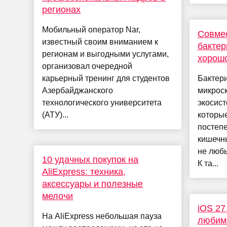
регионах
Мобильный оператор Nar,
Совмес
известный своим вниманием к
бактер
регионам и выгодными услугами,
хорошо
организовал очередной
карьерный тренинг для студентов
Бактер
Азербайджанского
микрос
технологического университета
экосист
(АТУ)...
которые
постеп
кишечн
не люб
10 удачных покупок на
К та...
AliExpress: техника,
аксессуары и полезные
мелочи
iOS 27
На AliExpress небольшая пауза
любимы