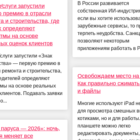
В России развивается
Услуги запустили
собственная ИИ-индустрия
 премию в отрасли
если вы хотите использов
а и строительства, где
зарубежные сервисы, то п
х определяют
терпеть неудобства. Санкц
тмы на основе
позволяют некоторым
ых оценок клиентов
приложениям работать в РФ
слуги запустили «Знак
ства» — первую премию в
 ремонта и строительства,
Освобождаем место на 
бедителей определяют
Как правильно сжимать
тмы на основе реальных
и файлы
клиентов. Подавать заявки
...
Многие используют iPad н
для просмотра смешных в
котиками, но и для работы
планшете можно легко
паруса — 2026»: ночь,
редактировать документы,
я меняет все