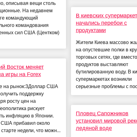
о, описывая вещи столь
ционные. На недавнем
В киевских супермарке
ге командующий
начались перебои с
льного командования
продуктами
енных сил США (Центком)
Жители Киева массово жа
на опустевшие полки в кр
торговых сетях, где вмест
продуктов выставляют
й Восток меняет
бутилированную воду. В к
а игры на Forex
супермаркетах возникли
е на рынок:3Доллар США
серьезные проблемы с пост
получить поддержку
ря росту цен на
еополитика рискует
Пловец Сапожников
ать инфляцию в Японии.
установил мировой рек
 США прибавил около
ледяной воде
 старте недели, что можн...