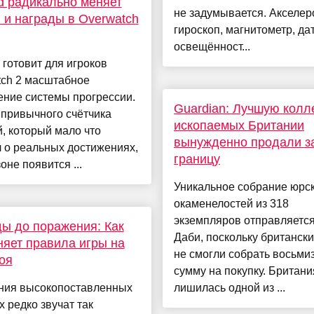
rd радикально меняет
не задумывается. Акселер
 и награды в Overwatch
гироскоп, магнитометр, да
освещённост...
d готовит для игроков
tch 2 масштабное
ение системы прогрессии.
Guardian: Лучшую кол
 привычного счётчика
ископаемых Британии
, который мало что
вынужденно продали з
 о реальных достижениях,
границу
оне появится ...
Уникальное собрание юрс
окаменелостей из 318
экземпляров отправляется
ы до поражения: Как
Даби, поскольку британск
яет правила игры на
не смогли собрать восьми
оя
сумму на покупку. Британи
ния высокопоставленных
лишилась одной из ...
 редко звучат так