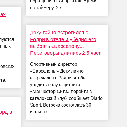
обращению «Спартака». Время
по таймеру: 2-я...
тах
Деку тайно встретился с
Родри в отеле и убедил его
луются
выбрать «Барселону».
упных
Переговоры длились 2,5 часа
о
Спортивный директор
иевских
«Барселоны» Деку лично
встречался с Родри, чтобы
а...
убедить полузащитника
«Манчестер Сити» перейти в
каталонский клуб, сообщает Diario
Sport. Встреча состоялась 30
орд в
июля в о...