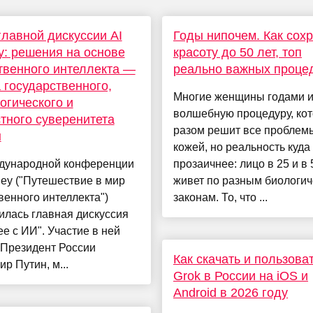
главной дискуссии AI
Годы нипочем. Как сох
y: решения на основе
красоту до 50 лет, топ
твенного интеллекта —
реально важных проце
 государственного,
Многие женщины годами 
огического и
волшебную процедуру, ко
тного суверенитета
разом решит все проблем
ы
кожей, но реальность куда
дународной конференции
прозаичнее: лицо в 25 и в 
ney ("Путешествие в мир
живет по разным биологи
венного интеллекта")
законам. То, что ...
илась главная дискуссия
е с ИИ". Участие в ней
 Президент России
Как скачать и пользова
р Путин, м...
Grok в России на iOS и
Android в 2026 году