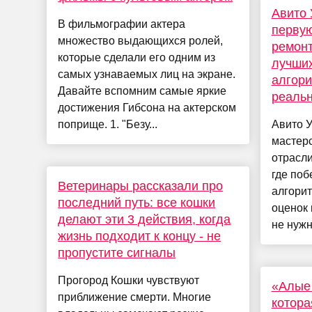
Авито 
В фильмографии актера
первую
множество выдающихся ролей,
ремонт
которые сделали его одним из
лучши
самых узнаваемых лиц на экране.
алгори
Давайте вспомним самые яркие
реальн
достижения Гибсона на актерском
поприще. 1. "Безу...
Авито У
мастер
отрасли
где по
Ветеринары рассказали про
алгори
последний путь: все кошки
оценок 
делают эти 3 действия, когда
не нужно
жизнь подходит к концу - не
пропустите сигналы
Прогород Кошки чувствуют
«Алые 
приближение смерти. Многие
котора