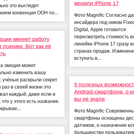
модели iPhone 17
ьно это выглядит
нием конвенции ООН по...
Фото Magnific Согласно д
инсайдера под ником Fixe
Digital, Apple готовится
пересмотреть стоимость в
оция меняет работу
линейки iPhone 17 сразу в
и психики. Вот как её
странах продаж. Изменени
ть
вступить в...
на эмоция может
ально изменить вашу
: учёные раскрыли секрет
5 полезных возможнос
 раз в своей жизни это
Android-смартфона, о 
вал каждый, даже если и
вы не знали
, что у этого есть название.
крывае...
Фото Magnific Современн
смартфоны оснащены дес
датчиков, о назначении ко
большинство пользовател