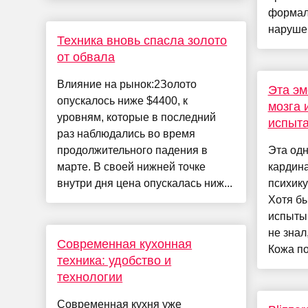
формал
наруше
Техника вновь спасла золото
от обвала
Влияние на рынок:2Золото
Эта эм
опускалось ниже $4400, к
мозга 
уровням, которые в последний
испыта
раз наблюдались во время
продолжительного падения в
Эта од
марте. В своей нижней точке
кардин
внутри дня цена опускалась ниж...
психику
Хотя бы
испыты
не знал
Современная кухонная
Кожа по
техника: удобство и
технологии
Современная кухня уже