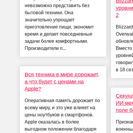
Blizza
невозможно представить без
уровни
бытовой техники. Она
2
значительно упрощает
приготовление пищи, экономит
Blizzar
время и делает повседневные
Overwa
задачи более комфортными.
обновл
Производители п...
Вместо
уровней
говорил
в 18 сез
Вся техника в мире дорожает,
а что будет с ценами на
Apple?
Секунд
Оперативная память дорожает по
ИИ мен
всему миру, и это уже влияет на
поле б
цены ноутбуков и смартфонов.
Apple оказалась в более
Призна
выгодном положении благодаря
военных