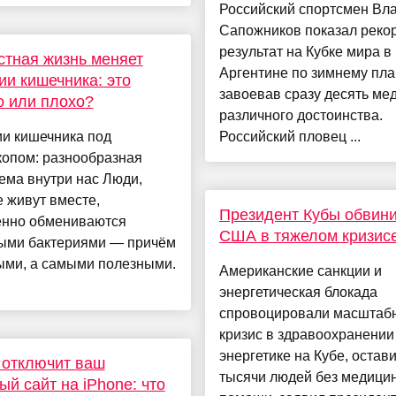
Российский спортсмен Вл
Сапожников показал реко
результат на Кубке мира в
тная жизнь меняет
Аргентине по зимнему пл
ии кишечника: это
завоевав сразу десять ме
 или плохо?
различного достоинства.
ии кишечника под
Российский пловец ...
копом: разнообразная
ема внутри нас Люди,
 живут вместе,
Президент Кубы обвин
енно обмениваются
США в тяжелом кризис
ыми бактериями — причём
ыми, а самыми полезными.
Американские санкции и
энергетическая блокада
спровоцировали масштаб
кризис в здравоохранении
энергетике на Кубе, остав
 отключит ваш
тысячи людей без медици
й сайт на iPhone: что