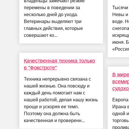
владельцы замечают резкие
перемены в поведении за
Тысячи
несколько дней до ухода.
Невы и 
Ветеринары выделяют три
воде. 
главных действия, которые
снегопа
совершают ко...
искрящи
июня. 
«Россия
Качественная техника только
в "Фокстроте"
В мире
Техника непрерывно связана с
всеми
нашей жизнью. Она повсюду и
судохо
каждый день помогает нам с
нашей работой, делая нашу жизнь
Европа
проще и ускоряя ее темп.
Ирана в
Поэтому она должна быть
одной и
качественная и проверенн...
торговы
пролива