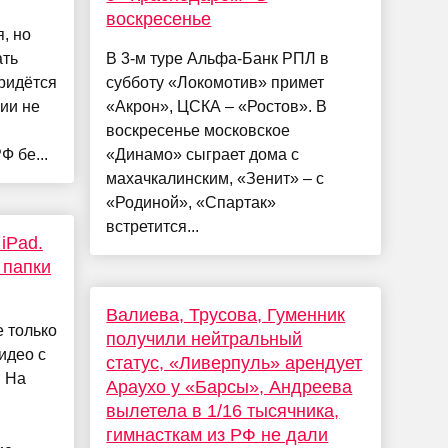
воскресенье
, но
ать
В 3-м туре Альфа-Банк РПЛ в
ридётся
субботу «Локомотив» примет
ии не
«Акрон», ЦСКА – «Ростов». В
воскресенье московское
 бе...
«Динамо» сыграет дома с
махачкалинским, «Зенит» – с
«Родиной», «Спартак»
встретится...
iPad.
 папки
Валиева, Трусова, Гуменник
е только
получили нейтральный
идео с
статус, «Ливерпуль» арендует
. На
Араухо у «Барсы», Андреева
вылетела в 1/16 тысячника,
гимнасткам из РФ не дали