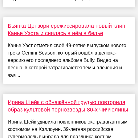
Бьянка Цензори срежиссировала новый клип
Канье Уэста и снялась в нём в белье
Канье Уэст отметил своё 49-летие выпуском нового
трека Gemini Season, который вошёл в делюкс-
версию его последнего альбома Bully. Видео на
песню, в которой затрагиваются темы влечения и
жел...
Ирина Шейк с обнажённой грудью повторила
образ культовой порнозвезды 80-х Чиччолины
Ирина Шейк удивила поклонников экстравагантным
костюмом на Хэллоуин. 39-летняя российская
супермодель выбрала для праздника костюм,