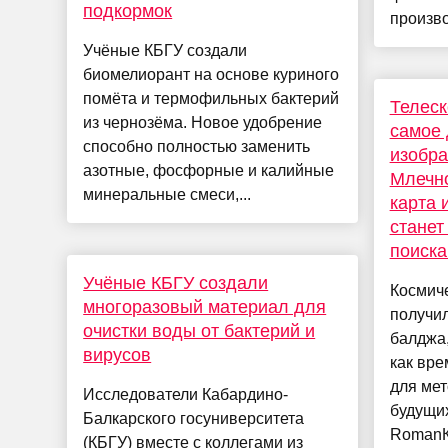
подкормок
произво
Учёные КБГУ создали
биомелиорант на основе куриного
помёта и термофильных бактерий
Телеск
из чернозёма. Новое удобрение
самое 
способно полностью заменить
изобра
азотные, фосфорные и калийные
Млечно
минеральные смеси,...
карта 
станет
поиска
Учёные КБГУ создали
Космич
многоразовый материал для
получил
очистки воды от бактерий и
балджа,
вирусов
как вре
для ме
Исследователи Кабардино-
будущи
Балкарского госуниверситета
RomanКо
(КБГУ) вместе с коллегами из