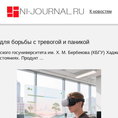
К новостям
для борьбы с тревогой и паникой
ского госуниверситета им. Х. М. Бербекова (КБГУ) Хад
тояниях. Продукт ...