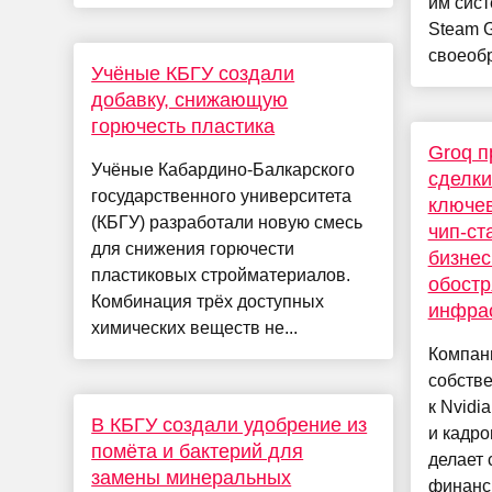
им сист
Steam G
своеобр
Учёные КБГУ создали
добавку, снижающую
горючесть пластика
Groq п
Учёные Кабардино-Балкарского
сделки
государственного университета
ключев
(КБГУ) разработали новую смесь
чип-ст
для снижения горючести
бизнес
пластиковых стройматериалов.
обост
Комбинация трёх доступных
инфра
химических веществ не...
Компани
собств
к Nvidi
В КБГУ создали удобрение из
и кадро
помёта и бактерий для
делает 
замены минеральных
финанс