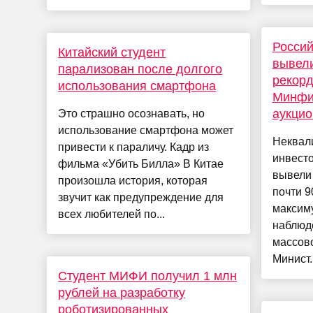
Россий
Китайский студент
вывели
парализован после долгого
рекорд
использования смартфона
Минфи
аукци
Это страшно осознавать, но
использование смартфона может
Неквал
привести к параличу. Кадр из
инвесто
фильма «Убить Билла» В Китае
вывели
произошла история, которая
почти 9
звучит как предупреждение для
максим
всех любителей по...
наблюде
массово
Минист..
Студент МИФИ получил 1 млн
рублей на разработку
роботизированных