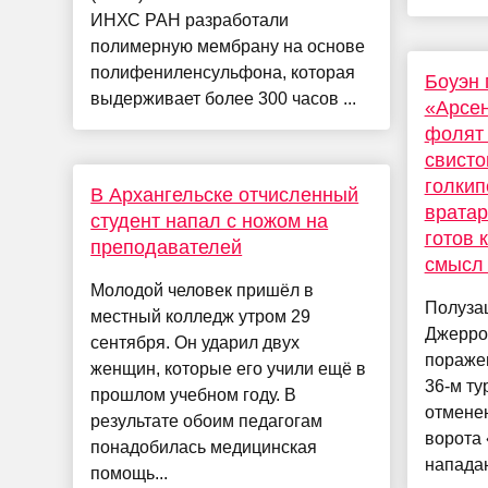
ИНХС РАН разработали
полимерную мембрану на основе
полифениленсульфона, которая
Боуэн 
выдерживает более 300 часов ...
«Арсен
фолят 
свисто
голкип
В Архангельске отчисленный
вратар
студент напал с ножом на
готов к
преподавателей
смысл
Молодой человек пришёл в
Полуза
местный колледж утром 29
Джерро
сентября. Он ударил двух
поражен
женщин, которые его учили ещё в
36-м ту
прошлом учебном году. В
отменен
результате обоим педагогам
ворота 
понадобилась медицинская
нападаю
помощь...