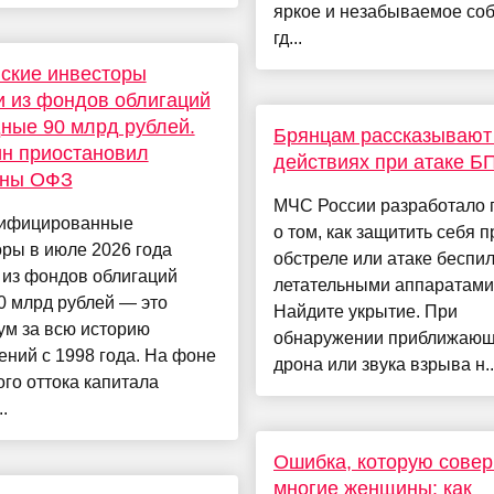
яркое и незабываемое со
гд...
ские инвесторы
 из фондов облигаций
ные 90 млрд рублей.
Брянцам рaссказывают
н приостановил
действиях при атаке Б
оны ОФЗ
МЧС России разработало 
ифицированные
о том, как защитить себя п
ры в июле 2026 года
обстреле или атаке беспи
 из фондов облигаций
летательными аппаратами
0 млрд рублей — это
Найдите укрытие. При
ум за всю историю
обнаружении приближающ
ний с 1998 года. На фоне
дрона или звука взрыва н..
го оттока капитала
.
Ошибка, которую сове
многие женщины: как