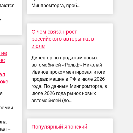
маются
Минпромторга, проб...
и
С чем связан рост
российского авторынка в
июле
тие
Директор по продажам новых
е:
автомобилей «Рольф» Николай
Иванов прокомментировал итоги
ал
продаж машин в РФ в июле 2026
оке
года. По данным Минпромторга, в
ля
июле 2026 года рынок новых
автомобилей (до...
премии
ана
Популярный японский
нал –