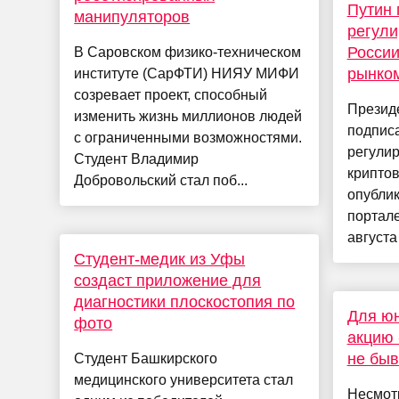
Путин 
манипуляторов
регули
России
В Саровском физико-техническом
рынко
институте (СарФТИ) НИЯУ МИФИ
созревает проект, способный
Презид
изменить жизнь миллионов людей
подписа
с ограниченными возможностями.
регули
Студент Владимир
криптов
Добровольский стал поб...
опубли
портал
августа 
Студент-медик из Уфы
создаст приложение для
диагностики плоскостопия по
Для ю
фото
акцию 
не быв
Студент Башкирского
медицинского университета стал
Несмотр