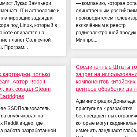
ммист Лукас Зампьери
— компанию, которая ост
мешать IT и астрологию и
единственным российски
планировщик задач для
производителем телевизор
ора под Linux, который в
включённым в реестр
аботе опирается на
радиоэлектронной продук
ние планет Солнечной
Минпро...
. Програм...
Соединенные Штаты го
к картриджи, только
запрет на использован
eam. Автор Reddit
компонентов китайских
л, как создал Steam
центров обработки дан
artridges
Администрация Дональда
ове SSDПользователь
приступила к разработке
sama опубликовал на
беспрецедентных огранич
 Reddit видео, где
которые могут кардинальн
а работа разработанной
изменить ландшафт глоба