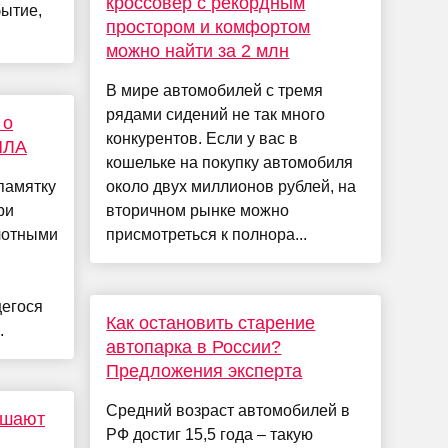
кроссовер с рекордным
бытие,
простором и комфортом
можно найти за 2 млн
В мире автомобилей с тремя
рядами сидений не так много
 о
конкурентов. Если у вас в
ПЛA
кошельке на покупку автомобиля
памятку
около двух миллионов рублей, на
ри
вторичном рынке можно
лотными
присмотреться к полнора...
егося
Как остановить старение
.
автопарка в России?
Предложения эксперта
Средний возраст автомобилей в
ршают
РФ достиг 15,5 года – такую