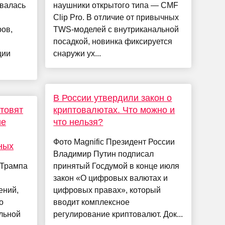
авалась
наушники открытого типа — CMF
м
Clip Pro. В отличие от привычных
ов,
TWS-моделей с внутриканальной
посадкой, новинка фиксируется
ции
снаружи ух...
В России утвердили закон о
товят
криптовалютах. Что можно и
ие
что нельзя?
Фото Magnific Президент России
ных
Владимир Путин подписал
 Трампа
принятый Госдумой в конце июля
закон «О цифровых валютах и
ений,
цифровых правах», который
о
вводит комплексное
льной
регулирование криптовалют. Док...