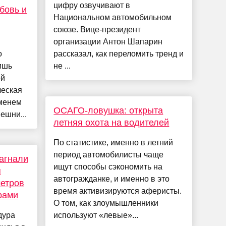
цифру озвучивают в
бовь и
Национальном автомобильном
союзе. Вице-президент
организации Антон Шапарин
о
рассказал, как переломить тренд и
ишь
не ...
ой
ческая
еменем
ОСАГО-ловушка: открыта
ешни...
летняя охота на водителей
По статистике, именно в летний
период автомобилисты чаще
агнали
ищут способы сэкономить на
я
автогражданке, и именно в это
метров
время активизируются аферисты.
рами
О том, как злоумышленники
дура
используют «левые»...