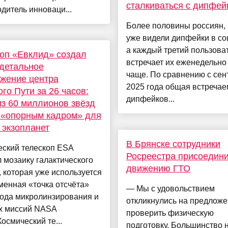
сталкиваться с дипфей
дитель инноваци...
Более половины россиян,
уже видели дипфейки в со
а каждый третий пользова
оп «Евклид» создал
встречает их еженедельно
детальное
чаще. По сравнению с се
жение центра
2025 года общая встречае
го Пути за 26 часов:
дипфейков...
из 60 миллионов звёзд
 «опорным кадром» для
 экзопланет
В Брянске сотрудники
еский телескоп ESA
Росреестра присоедини
 мозаику галактического
движению ГТО
 которая уже используется
менная «точка отсчёта»
— Мы с удовольствием
тода микролинзирования и
откликнулись на предлож
х миссий NASA
проверить физическую
смический те...
подготовку. Большинство 