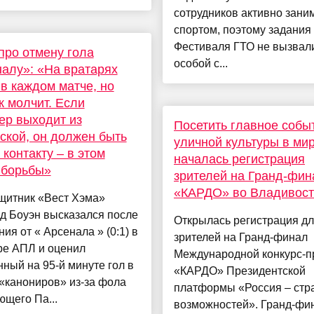
сотрудников активно зани
спортом, поэтому задания
Фестиваля ГТО не вызвал
про отмену гола
особой с...
алу»: «На вратарях
в каждом матче, но
к молчит. Если
ер выходит из
Посетить главное собы
ской, он должен быть
уличной культуры в мир
 контакту – в этом
началась регистрация
 борьбы»
зрителей на Гранд-фин
«КАРДО» во Владивост
щитник «Вест Хэма»
д Боуэн высказался после
Открылась регистрация д
ия от « Арсенала » (0:1) в
зрителей на Гранд-финал
ре АПЛ и оценил
Международной конкурс-
ный на 95-й минуте гол в
«КАРДО» Президентской
«канониров» из-за фола
платформы «Россия – стр
щего Па...
возможностей». Гранд-фи