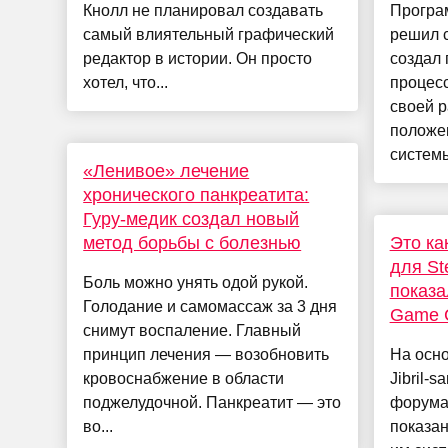
Кнолл не планировал создавать
Програ
самый влиятельный графический
решил с
редактор в истории. Он просто
создал 
хотел, что...
процесс
своей р
положе
системы
«Ленивое» лечение
хронического панкреатита:
Гуру-медик создал новый
метод борьбы с болезнью
Это ка
для St
Боль можно унять одой рукой.
показа
Голодание и самомассаж за 3 дня
Game C
снимут воспаление. Главный
принцип лечения — возобновить
На осн
кровоснабжение в области
Jibril-
поджелудочной. Панкреатит — это
форумах
во...
показан