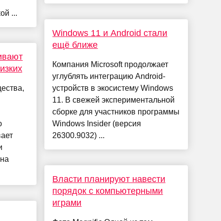
й ...
Windows 11 и Android стали
ещё ближе
ивают
Компания Microsoft продолжает
изких
углублять интеграцию Android-
ества,
устройств в экосистему Windows
11. В свежей экспериментальной
сборке для участников программы
ю
Windows Insider (версия
вает
26300.9032) ...
и
она
Власти планируют навести
порядок с компьютерными
играми