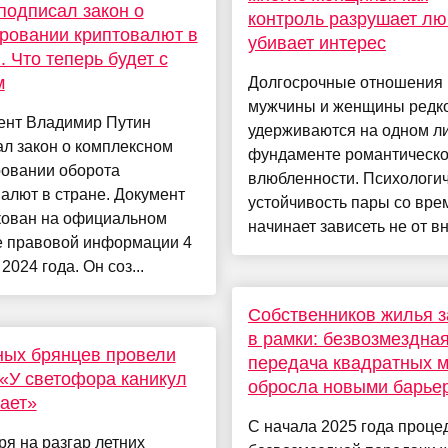
подписал закон о
контроль разрушает лю
ровании криптовалют в
убивает интерес
. Что теперь будет с
м
Долгосрочные отношения
мужчины и женщины редк
ент Владимир Путин
удерживаются на одном л
л закон о комплексном
фундаменте романтическ
ровании оборота
влюбленности. Психологи
алют в стране. Документ
устойчивость пары со вр
кован на официальном
начинает зависеть не от вн
е правовой информации 4
2024 года. Он соз...
Собственников жилья з
в рамки: безвозмездна
ных брянцев провели
передача квадратных 
«У светофора каникул
обросла новыми барье
ает»
С начала 2025 года проце
я на разгар летних