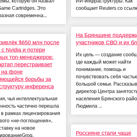
емы, которую он назвал
ИИ-инфраструктуры. Как
ame Cartridges. Это
сообщает Reuters со ссылко
азная современна...
На Брянщине поддерж
ривлёк $650 млн после
участников СВО и их бл
 с Nvidia и потери
Их цель — создание сообщ
ых топ-менеджеров:
где каждый может найти
артап перестраивает
понимание, помощь и
 на фоне
почувствовать себя часть
ряющейся борьбы за
большой семьи. Рассказы
структуру инференса
директор Центра занятост
я, чья интеллектуальная
населения Брянского рай
енность частично перешла
Людмила ...
a в рамках лицензирования
вого «не-поглощения»,
ставку на новое
Россияне стали чаще
ированиеGroq,