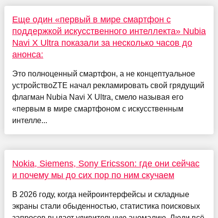
Еще один «первый в мире смартфон с
поддержкой искусственного интеллекта» Nubia
Navi X Ultra показали за несколько часов до
анонса:
Это полноценный смартфон, а не концептуальное
устройствоZTE начал рекламировать свой грядущий
флагман Nubia Navi X Ultra, смело называя его
«первым в мире смартфоном с искусственным
интелле...
Nokia, Siemens, Sony Ericsson: где они сейчас
и почему мы до сих пор по ним скучаем
В 2026 году, когда нейроинтерфейсы и складные
экраны стали обыденностью, статистика поисковых
запросов выдает удивительную аномалию. Люди всё