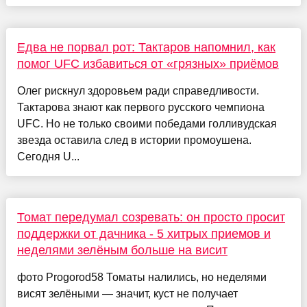
Едва не порвал рот: Тактаров напомнил, как
помог UFC избавиться от «грязных» приёмов
Олег рискнул здоровьем ради справедливости.
Тактарова знают как первого русского чемпиона
UFC. Но не только своими победами голливудская
звезда оставила след в истории промоушена.
Сегодня U...
Томат передумал созревать: он просто просит
поддержки от дачника - 5 хитрых приемов и
неделями зелёным больше на висит
фото Progorod58 Томаты налились, но неделями
висят зелёными — значит, куст не получает