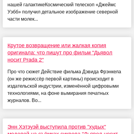
нашей галактикеКосмический телескоп «Джеймс
Уэбб» получил детальное изображение северной
части молек...
Крутое возвращение или жалкая копия
оригинала: что пишут про фильм "Дьявол
носит Prada 2"
Про что сюжет Действие фильма Дэвида Фрэнкела
(он же режиссёр первой картины) происходит в
издательской индустрии, изменённой цифровыми
технологиями, на фоне вымирания печатных
журналов. Во...
Энн Хэтэуэй выступила против "худых"