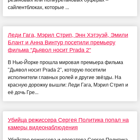
сайлентблоках, которые ...
Леди Гага, Мэрил Стрип, Энн Хэтэуэй, Эмили
Блант и Анна Винтур посетили премьеру
фильма "Дьявол носит Prada 2"
В Нью-Йорке прошла мировая премьера фильма
"Дьявол носит Prada 2", которую посетили
исполнители главных ролей и другие звёзды. На
красную дорожку вышли: Леди Гага, Мэрил Стрип и
её дочь Гре...
Убийца режиссера Сергея Политика попал на
камеры видеонаблюдения
Убийство режиссера и оператора Сергея Политика