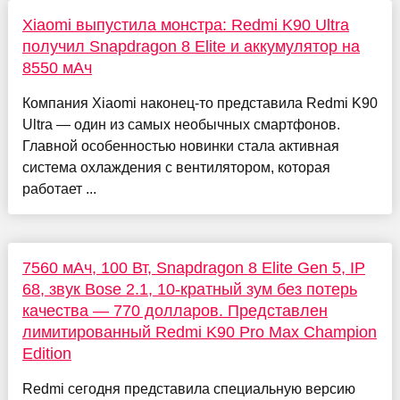
Xiaomi выпустила монстра: Redmi K90 Ultra
получил Snapdragon 8 Elite и аккумулятор на
8550 мАч
Компания Xiaomi наконец-то представила Redmi K90
Ultra — один из самых необычных смартфонов.
Главной особенностью новинки стала активная
система охлаждения с вентилятором, которая
работает ...
7560 мАч, 100 Вт, Snapdragon 8 Elite Gen 5, IP
68, звук Bose 2.1, 10-кратный зум без потерь
качества — 770 долларов. Представлен
лимитированный Redmi K90 Pro Max Champion
Edition
Redmi сегодня представила специальную версию