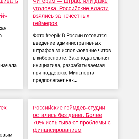
ашивать
Читерам — штраф или даже
уголовка. Российские власти
ей»
взялись за нечестных
геймеров
кая
а
Фото freepik В России готовится
введение административных
штрафов за использование читов
в киберспорте. Законодательная
 начала
инициатива, разрабатываемая
при поддержке Минспорта,
предполагает нак...
тех
Российские геймдев-студии
остались без денег. Более
70% испытывают проблемы с
финансированием
довым