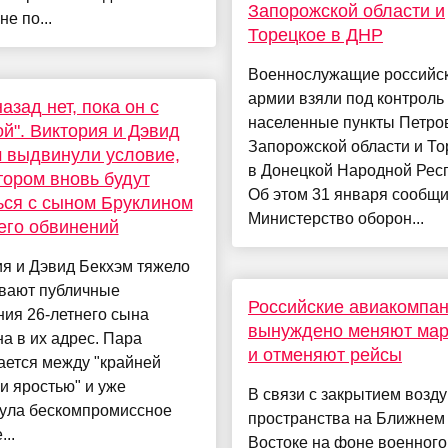
Запорожской области и
не по...
Торецкое в ДНР
Военнослужащие российс
армии взяли под контроль
назад нет, пока он с
населенные пункты Петро
й". Виктория и Дэвид
Запорожской области и То
 выдвинули условие,
в Донецкой Народной Респ
тором вновь будут
Об этом 31 января сообщ
ся с сыном Бруклином
Министерство оборон...
его обвинений
я и Дэвид Бекхэм тяжело
вают публичные
Российские авиакомпа
ия 26-летнего сына
вынуждено меняют ма
а в их адрес. Пара
и отменяют рейсы
ается между "крайней
и яростью" и уже
В связи с закрытием возд
ула бескомпромиссное
пространства на Ближнем
..
Востоке на фоне военного