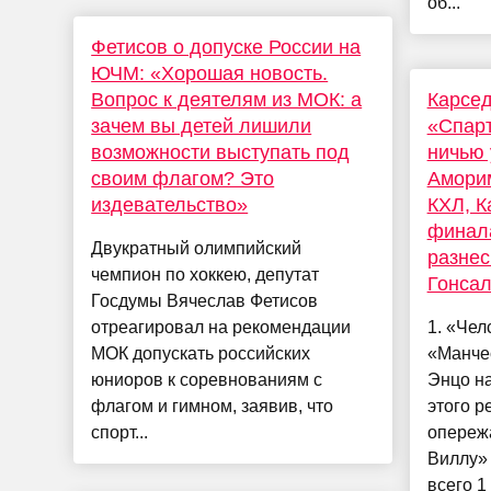
об...
Фетисов о допуске России на
ЮЧМ: «Хорошая новость.
Вопрос к деятелям из МОК: а
Карсед
зачем вы детей лишили
«Спарт
возможности выступать под
ничью 
своим флагом? Это
Аморим
издевательство»
КХЛ, К
финал
Двукратный олимпийский
разнес
чемпион по хоккею, депутат
Гонсал
Госдумы Вячеслав Фетисов
отреагировал на рекомендации
1. «Чел
МОК допускать российских
«Манчес
юниоров к соревнованиям с
Энцо на
флагом и гимном, заявив, что
этого р
спорт...
опереж
Виллу» 
всего 1 