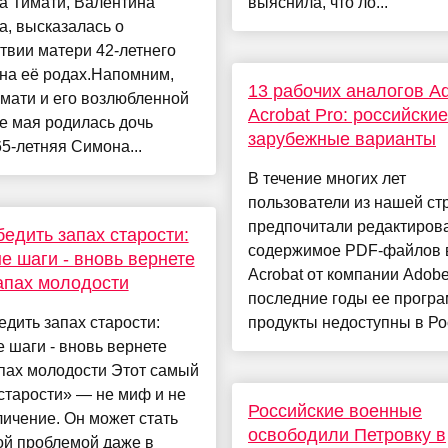
а Тимати, Валентина
выяснила, что ло...
, высказалась о
твии матери 42-летнего
на её родах.Напомним,
13 рабочих аналогов A
имати и его возлюбленной
Acrobat Pro: российские
е мая родилась дочь
зарубежные варианты
5-летняя Симона...
В течение многих лет
пользователи из нашей ст
предпочитали редактиров
бедить запах старости:
содержимое PDF-файлов 
е шаги - вновь вернете
Acrobat от компании Adobe
апах молодости
последние годы ее прогр
едить запах старости:
продукты недоступны в Рос
 шаги - вновь вернете
пах молодости Этот самый
старости» — не миф и не
Российские военные
ичение. Он может стать
освободили Петровку в
ой проблемой даже в