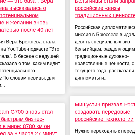
ие — это база". Вера
Бельгийцы стали запр
ва высказалась о
российские «визы
 потенциальном
традиционных ценност
е и желании вновь
Российская дипломатичес
матерью после 40 лет
миссия в Брюсселе выдал
няя Вера Брежнева стала
девять специальных виз
 на YouTube-подкасте “Это
бельгийцам, разделяющим
ала”. В беседе с ведущей
традиционные духовно-
сказала о том, каким видит
нравственные ценности, с
потенциального
текущего года, рассказали
у.По словам певицы, для
дипломаты и...
...
Мишустин призвал Рос
ream G700 вновь стал
создавать передовые
быстрым бизнес-
российские технологии
 в мире: 8780 км он
Нужно переходить к пере
ел за 8 часов 27 минут