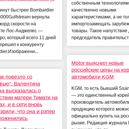
собственным технологиям
инут быстрее Bombardier
качественно новыми
8000Gulfstream вернула
характеристиками, а не то
корд скорости на
импортозамещать зарубе
те Лос-Анджелес —
товары. Такое напутствие
о, который всего 11 дней
председатель правительств
ерешел к конкуренту
ier.Изображени...
Motor выяснил новые
российские цены на ко
ак повезло со
автомобили KGM
вью". Валентина
KGM, то есть бывший Ssa
а высказалась о
— это единственный коре
ствии матери Тимати на
производитель автомобиль
ах, и в сети вновь
продукцию которого можн
зрили, что она и рэпер
официально купить на рос
поженились
рынке. Редакция журнала 