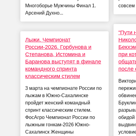
Многоборье Мужчины Финал 1.
совсем 
Арсений Духно...
"Пути 
Лыжи. Чемпионат
Николо
России-2026. Горбунова и
Бекхэм
Степанова, Истомина и
при ко
Баранова выступят в финале
общать
командного спринта
после 
классическим стилем
Виктори
3 марта на чемпионате России по
пережи
лыжам в Южно-Сахалинске
обвинен
пройдет женский командный
Бруклин
спринт классическим стилем.
разрыв
ФосАгро Чемпионат России по
обидой 
лыжным гонкам-2026 Южно-
выдвин
Сахалинск Женщины
условие.