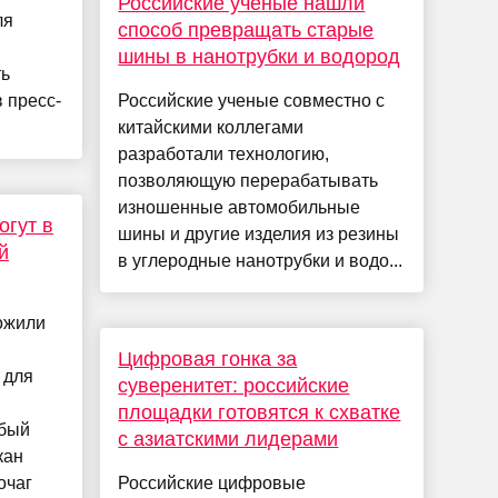
Российские ученые нашли
ля
способ превращать старые
шины в нанотрубки и водород
ть
 пресс-
Российские ученые совместно с
китайскими коллегами
разработали технологию,
позволяющую перерабатывать
изношенные автомобильные
огут в
шины и другие изделия из резины
й
в углеродные нанотрубки и водо...
ожили
Цифровая гонка за
 для
суверенитет: российские
площадки готовятся к схватке
обый
с азиатскими лидерами
кан
очаг
Российские цифровые