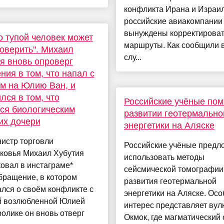
конфликта Ирана и Израи
российские авиакомпании
вынуждены корректирова
о тупой человек может
маршруты. Как сообщили в
поверить". Михаил
слу...
я вновь опроверг
ния в том, что напал с
м на Юлию Ван, и
лся в том, что
Российские учёные пом
ся биологическим
развитии геотермально
их дочери
энергетики на Аляске
истр торговли
Российские учёные предл
ковья Михаил Хубутия
использовать методы
овал в инстаграме*
сейсмической томографии
бращение, в котором
развития геотермальной
лся о своём конфликте с
энергетики на Аляске. Ос
 возлюбленной Юлией
интерес представляет вул
ролике он вновь отверг
Окмок, где магматический 