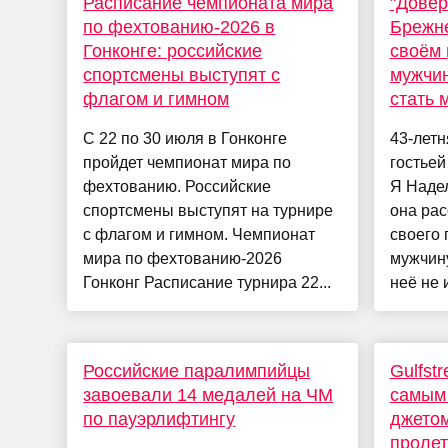
Расписание чемпионата мира
"Довер
по фехтованию-2026 в
Брежне
Гонконге: российские
своём
спортсмены выступят с
мужчин
флагом и гимном
стать 
С 22 по 30 июля в Гонконге
43-лет
пройдет чемпионат мира по
гостьей
фехтованию. Российские
Я Надел
спортсмены выступят на турнире
она рас
с флагом и гимном. Чемпионат
своего 
мира по фехтованию-2026
мужчин
Гонконг Расписание турнира 22...
неё не и
Российские паралимпийцы
Gulfst
завоевали 14 медалей на ЧМ
самым 
по пауэрлифтингу
джетом
пролет