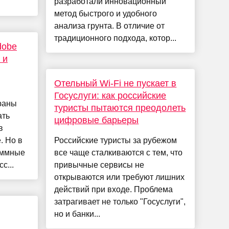
разработали инновационный
метод быстрого и удобного
анализа грунта. В отличие от
традиционного подхода, котор...
dobe
 и
Отельный Wi-Fi не пускает в
Госуслуги: как российские
раны
туристы пытаются преодолеть
ать
цифровые барьеры
в
. Но в
Российские туристы за рубежом
аммные
все чаще сталкиваются с тем, что
с...
привычные сервисы не
открываются или требуют лишних
действий при входе. Проблема
затрагивает не только "Госуслуги",
но и банки...