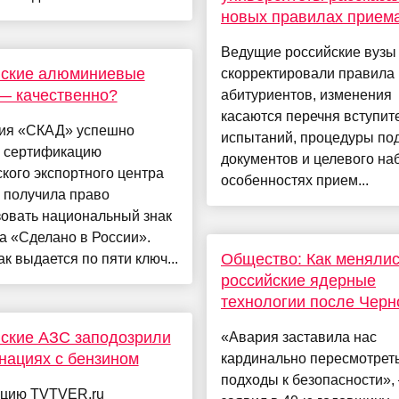
новых правилах прием
Ведущие российские вузы
йские алюминиевые
скорректировали правила
— качественно?
абитуриентов, изменения
касаются перечня вступит
ия «СКАД» успешно
испытаний, процедуры по
 сертификацию
документов и целевого наб
кого экспортного центра
особенностях прием...
 получила право
зовать национальный знак
а «Сделано в России».
Общество: Как меняли
ак выдается по пяти ключ...
российские ядерные
технологии после Чер
ские АЗС заподозрили
«Авария заставила нас
нациях с бензином
кардинально пересмотрет
подходы к безопасности», 
кцию TVTVER.ru