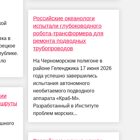
Российские океанологи
кой
испытали глубоководного
робота-трансформера для
вка в
ремонта подводных
рецкое
трубопроводов
ублике.
ило
На Черноморском полигоне в
районе Геленджика 17 июня 2026
года успешно завершились
испытания автономного
необитаемого подводного
нии
аппарата «Краб-М».
ршруты
Разработанный в Институте
проблем морских...
ушного