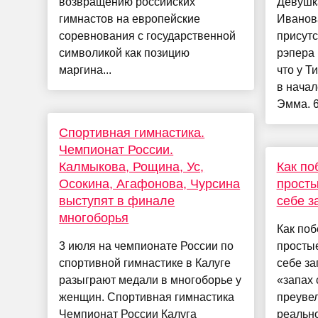
возвращению российских
Девушк
гимнастов на европейские
Иванова
соревнования с государственной
присутс
символикой как позицию
рэпера 
маргина...
что у Т
в начал
Эмма. 6
Спортивная гимнастика.
Чемпионат России.
Калмыкова, Рощина, Ус,
Как по
Осокина, Агафонова, Чурсина
просты
выступят в финале
себе з
многоборья
Как поб
3 июля на чемпионате России по
простые
спортивной гимнастике в Калуге
себе за
разыграют медали в многоборье у
«запах 
женщин. Спортивная гимнастика
преувел
Чемпионат России Калуга
реальн