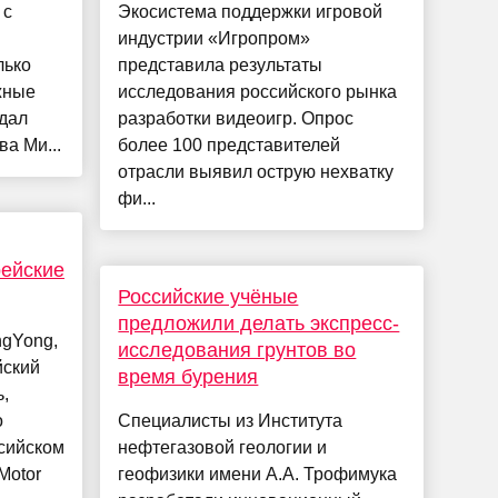
 с
Экосистема поддержки игровой
индустрии «Игропром»
лько
представила результаты
жные
исследования российского рынка
 дал
разработки видеоигр. Опрос
а Ми...
более 100 представителей
отрасли выявил острую нехватку
фи...
рейские
Российские учёные
предложили делать экспресс-
ngYong,
исследования грунтов во
йский
время бурения
,
о
Специалисты из Института
сийском
нефтегазовой геологии и
Motor
геофизики имени А.А. Трофимука