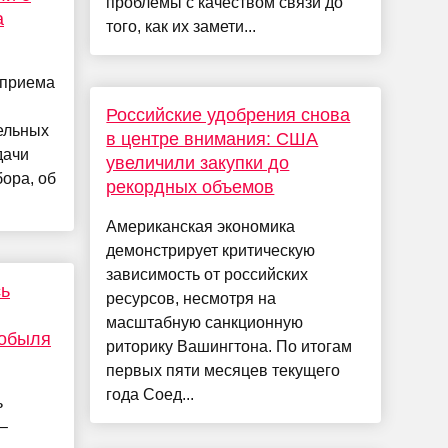
проблемы с качеством связи до
а
того, как их замети...
 приема
Российские удобрения снова
ельных
в центре внимания: США
дачи
увеличили закупки до
ора, об
рекордных объемов
Американская экономика
демонстрирует критическую
зависимость от российских
сь
ресурсов, несмотря на
масштабную санкционную
нобыля
риторику Вашингтона. По итогам
первых пяти месяцев текущего
года Соед...
ь
–