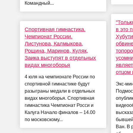
Командный...
"Тольк
Спортивная гимнастика.
в это 
Чемпионат России.
Хубути
Листунова, Калмыкова,
обвине
Рощина, Маринов, Куляк,
топоро
Заика выступят в отдельных
усомни
видах многоборья
являет
отцом 
4 юля на чемпионате России по
спортивной гимнастике будут
Экс-мин
разыграны медали в отдельных
Подмос
видах многоборья. Спортивная
опублик
гимнастика Чемпионат Росси и
видеоо
Калуга Начало финалов – 14.00
высказа
по московскому...
бывшей
Ван. В 