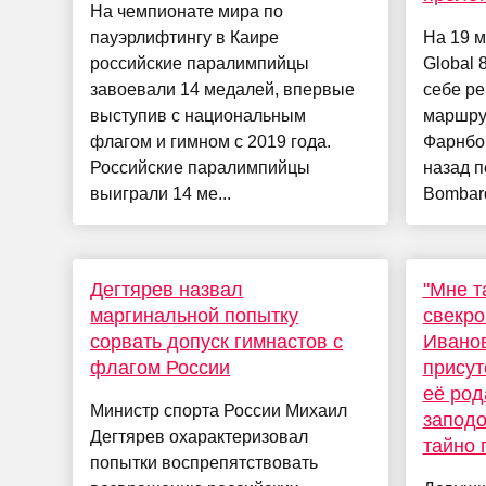
На чемпионате мира по
пауэрлифтингу в Каире
На 19 м
российские паралимпийцы
Global 
завоевали 14 медалей, впервые
себе ре
выступив с национальным
маршру
флагом и гимном с 2019 года.
Фарнбор
Российские паралимпийцы
назад п
выиграли 14 ме...
Bombard
Дегтярев назвал
"Мне т
маргинальной попытку
свекро
сорвать допуск гимнастов с
Иванов
флагом России
присут
её род
Министр спорта России Михаил
заподо
Дегтярев охарактеризовал
тайно 
попытки воспрепятствовать