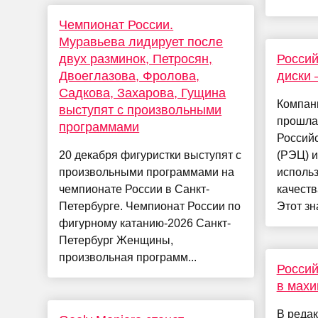
Чемпионат России.
Муравьева лидирует после
двух разминок, Петросян,
Росси
Двоеглазова, Фролова,
диски 
Садкова, Захарова, Гущина
Компан
выступят с произвольными
прошла
программами
Российс
20 декабря фигуристки выступят с
(РЭЦ) и
произвольными программами на
исполь
чемпионате России в Санкт-
качеств
Петербурге. Чемпионат России по
Этот зн
фигурному катанию-2026 Санкт-
Петербург Женщины,
произвольная программ...
Россий
в махи
В реда