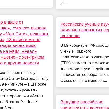
ра...
о в шаге от
Российские ученые изу
ака», «Челси» вырвал
влияние наночастиц се
у «Ман Сити», вспышка
на клетки
а, 13 шайб в матче
анада вновь мимо
В Минобрнауки РФ сообщи
а на МЧМ, «Реал»
ученые Томского
 «Бетис» с хет-триком
политехнического универс
о и другие новости
(ТПУ) совместно с мексик
коллегами изучили действ
си» вырвал ничью у
наночастиц серебра на кле
тер Сити» благодаря голу
Оказалось, что в здоров...
 94-й минуте – 1:1! После
езультата «Арсенал»
ает «горожан» и «Астон
Ведущие российские
на 6 очков. У «Челси»
университеты рассказа
побед...