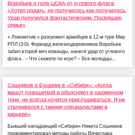
Воробьев о голе ЦСКА от углового флага:
«Хотел подать, но получилось как получилось.
Удар получился фантастическим. Посвящаю
семье»
« Локомотив » разгромил армейцев в 12-м туре Мир
РПЛ (3:0). Форвард железнодорожников Воробьев
забил второй мяч команды, нанеся удар от углового
флага . – Что скажете по игре? – Все молодцы...
Сошников о Буцаеве в «Сибири»: «Когда
машут планшеткой и объясняют в надменном
тоне, не всегда хочется прислушиваться. Я не
сталкивался с такими специалистами в
карьере»
Бывший нападающий «Сибири» Никита Сошников
прокомментировал методы работы Вячеслава