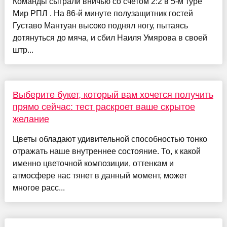
Команды сыграли вничью со счетом 2:2 в 5-м туре
Мир РПЛ . На 86-й минуте полузащитник гостей
Густаво Мантуан высоко поднял ногу, пытаясь
дотянуться до мяча, и сбил Наиля Умярова в своей
штр...
Выберите букет, который вам хочется получить
прямо сейчас: тест раскроет ваше скрытое
желание
Цветы обладают удивительной способностью тонко
отражать наше внутреннее состояние. То, к какой
именно цветочной композиции, оттенкам и
атмосфере нас тянет в данный момент, может
многое расс...