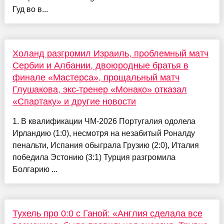
Гуд во в...
Холанд разгромил Израиль, проблемный матч
Сербии и Албании, двоюродные братья в
финале «Мастерса», прощальный матч
Глушакова, экс-тренер «Монако» отказал
«Спартаку» и другие новости
1. В квалификации ЧМ-2026 Португалия одолела
Ирландию (1:0), несмотря на незабитый Роналду
пенальти, Испания обыграла Грузию (2:0), Италия
победила Эстонию (3:1) Турция разгромила
Болгарию ...
Тухель про 0:0 с Ганой: «Англия сделала все