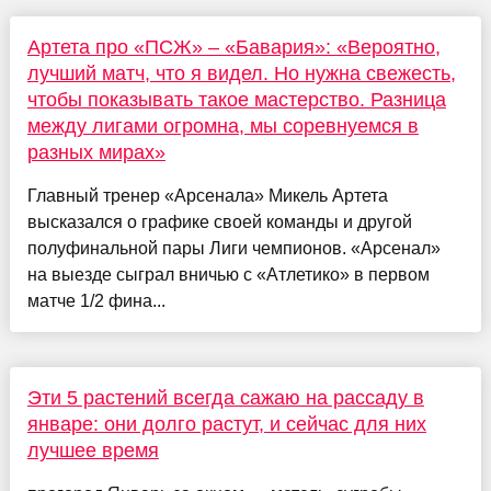
Артета про «ПСЖ» – «Бавария»: «Вероятно,
лучший матч, что я видел. Но нужна свежесть,
чтобы показывать такое мастерство. Разница
между лигами огромна, мы соревнуемся в
разных мирах»
Главный тренер «Арсенала» Микель Артета
высказался о графике своей команды и другой
полуфинальной пары Лиги чемпионов. «Арсенал»
на выезде сыграл вничью с «Атлетико» в первом
матче 1/2 фина...
Эти 5 растений всегда сажаю на рассаду в
январе: они долго растут, и сейчас для них
лучшее время