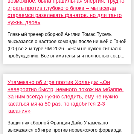
возможное, была правильная энергия. Трудно
играть против глубокого блока – мы всегда
стараемся развлекать фанатов, но для танго
нужны двое»
Главный тренер сборной Англии Томас Тухель
высказался о настрое команды после ничьей с Ганой
(0:0) во 2-м туре ЧМ-2026 . «Нам не нужен сигнал к
пробуждению. Все внимательны и полностью соср...
Упамекано об игре против Холанда: «Он
невероятно быстр, немного похож на Мбаппе.
За ним всегда нужно следить, ему не нужно
касаться мяча 50 раз, понадобится 2-3
касания»
Защитник сборной Франции Дайо Упамекано
высказался об игре против норвежского форварда