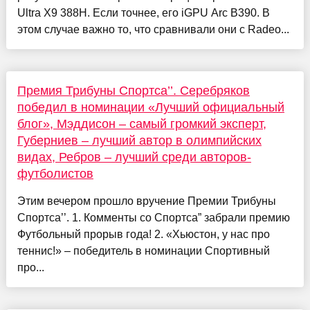
Ultra X9 388H. Если точнее, его iGPU Arc B390. В
этом случае важно то, что сравнивали они с Radeo...
Премия Трибуны Спортса’’. Серебряков
победил в номинации «Лучший официальный
блог», Мэддисон – самый громкий эксперт,
Губерниев – лучший автор в олимпийских
видах, Ребров – лучший среди авторов-
футболистов
Этим вечером прошло вручение Премии Трибуны
Спортса’’. 1. Комменты со Спортса” забрали премию
Футбольный прорыв года! 2. «Хьюстон, у нас про
теннис!» – победитель в номинации Спортивный
про...