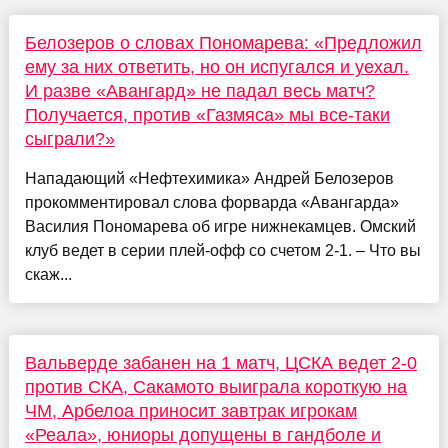
Белозеров о словах Пономарева: «Предложил
ему за них ответить, но он испугался и уехал.
И разве «Авангард» не падал весь матч?
Получается, против «Газмяса» мы все-таки
сыграли?»
Нападающий «Нефтехимика» Андрей Белозеров
прокомментировал слова форварда «Авангарда»
Василия Пономарева об игре нижнекамцев. Омский
клуб ведет в серии плей-офф со счетом 2-1. – Что вы
скаж...
Вальверде забанен на 1 матч, ЦСКА ведет 2-0
против СКА, Сакамото выиграла короткую на
ЧМ, Арбелоа приносит завтрак игрокам
«Реала», юниоры допущены в гандболе и