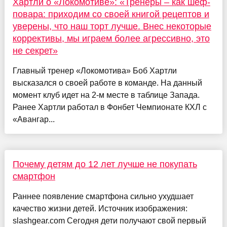
Хартли о «Локомотиве»: «Тренеры – как шеф-
повара: приходим со своей книгой рецептов и
уверены, что наш торт лучше. Внес некоторые
коррективы, мы играем более агрессивно, это
не секрет»
Главный тренер «Локомотива» Боб Хартли
высказался о своей работе в команде. На данный
момент клуб идет на 2-м месте в таблице Запада.
Ранее Хартли работал в Фонбет Чемпионате КХЛ с
«Авангар...
Почему детям до 12 лет лучше не покупать
смартфон
Раннее появление смартфона сильно ухудшает
качество жизни детей. Источник изображения:
slashgear.com Сегодня дети получают свой первый