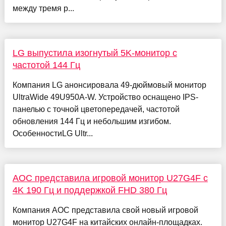
между тремя р...
LG выпустила изогнутый 5K-монитор с
частотой 144 Гц
Компания LG анонсировала 49-дюймовый монитор
UltraWide 49U950A-W. Устройство оснащено IPS-
панелью с точной цветопередачей, частотой
обновления 144 Гц и небольшим изгибом.
ОсобенностиLG Ultr...
AOC представила игровой монитор U27G4F с
4K 190 Гц и поддержкой FHD 380 Гц
Компания AOC представила свой новый игровой
монитор U27G4F на китайских онлайн-площадках.