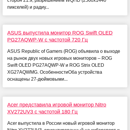
сторон 21:9, разрешением WQHD (2560x1440
пикселей) и радиу...
ASUS выпустила монитор ROG Swift OLED
PG27AQWP-W с частотой 720 Гц
ASUS Republic of Gamers (ROG) объявила о выходе
на рынок двух новых игровых мониторов – ROG
Swift OLED PG27AQWP-W и ROG Strix OLED
XG27AQWMG. ОсобенностиОба устройства
оснащены 27-дюймовыми...
Acer представила игровой монитор Nitro
XV272UV3 с частотой 180 Гц
Acer выпустила в России новый игровой монитор