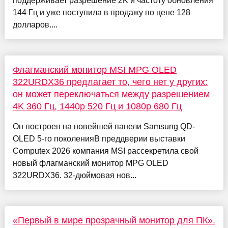
поддерживает разрешение 2K и частоту обновления
144 Гц и уже поступила в продажу по цене 128
долларов....
Флагманский монитор MSI MPG OLED
322URDX36 предлагает то, чего нет у других:
он может переключаться между разрешением
4K 360 Гц, 1440p 520 Гц и 1080p 680 Гц
Он построен на новейшей панели Samsung QD-
OLED 5-го поколенияВ преддверии выставки
Computex 2026 компания MSI рассекретила свой
новый флагманский монитор MPG OLED
322URDX36. 32-дюймовая нов...
«Первый в мире прозрачный монитор для ПК».