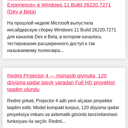
Experience» в Windows 11 Build 26220.7271
(Dev и Beta)
На прошлой неделе Microsoft выпустила
инсайдерскую сборку Windows 11 Build 26220.7271
для каналов Dev и Beta, в котором началось
тестирование расширенного доступ к так
называемому полноэкра...
Redmi Projector 4 — münasib qiymətə, 120
düyümə qədər təsvir yaradan Full HD proyektor
təqdim olundu
Redmi şirkəti, Projector 4 adlı yeni əlçatan proyektor
təqdim edib. Model kompakt korpus, 120 düyümə qədər
proyeksiya imkanı və avtomatik görüntü tənzimlənməsi
funksiyası ilə seçilir. Redmi...