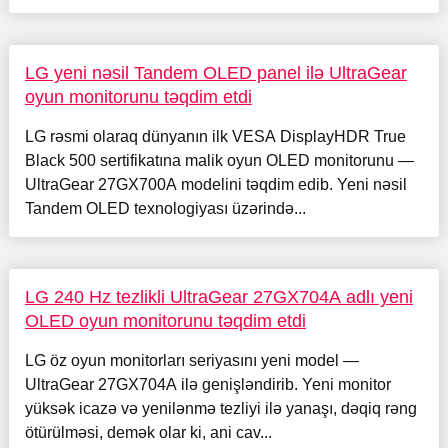
LG yeni nəsil Tandem OLED panel ilə UltraGear
oyun monitorunu təqdim etdi
LG rəsmi olaraq dünyanın ilk VESA DisplayHDR True
Black 500 sertifikatına malik oyun OLED monitorunu —
UltraGear 27GX700A modelini təqdim edib. Yeni nəsil
Tandem OLED texnologiyası üzərində...
LG 240 Hz tezlikli UltraGear 27GX704A adlı yeni
OLED oyun monitorunu təqdim etdi
LG öz oyun monitorları seriyasını yeni model —
UltraGear 27GX704A ilə genişləndirib. Yeni monitor
yüksək icazə və yenilənmə tezliyi ilə yanaşı, dəqiq rəng
ötürülməsi, demək olar ki, ani cav...