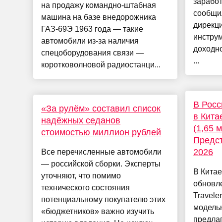
заработ
на продажу командно-штабная
сообщил
машина на базе внедорожника
дирекци
ГАЗ-69Э 1963 года — такие
инстру
автомобили из-за наличия
доходн
спецоборудования связи —
...
коротковолновой радиостанци...
В Росс
«За рулём» составил список
в Кита
надёжных седанов
(1,65 
стоимостью миллион рублей
Предст
2026
Все перечисленные автомобили
— российской сборки. Эксперты
В Китае
уточняют, что помимо
обновл
технического состояния
Travele
потенциальному покупателю этих
модельн
«бюджетников» важно изучить
предлаг