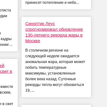
принесет потепление и небо...
ртиста
удии
Синоптик Леус
спрогнозировал обновление
в
130-летнего рекорда жары в
 кадры
Москве
онии ...
В столичном регионе на
следующей неделе ожидается
аномальная жара, которая может
ей
побить температурные
свет в
максимумы, установленные
более века назад. Суточные
рекорды тепла могут обновиться
 вместе
19, ...
вским,
и
 в свет