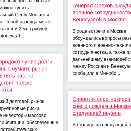
 и выяснил, за сколько
Генерал Орехов обсуд
можно купить
военное сотрудничеств
льный Geely Monjaro и
Венесуэлой в Москве
». Порой разница может
ть почти 2 млн рублей.
В ходе встречи в Москве
utonews Т...
обсуждались вопросы раз
военного и военно-технич
сотрудничества, а также п
дальнейшему взаимодейс
продают чужие долги
между Россией и Венесуэл
нные бумаги: рынок
сообщили в Минобо...
в пять раз, но
ствия только
аются
Синоптик спрогнозиров
ский долговой рынок
снег с дождем в Москв
рует новые риски.
следующей неделе
е инвесторы массово
 облигации, обеспеченные
В столице на следующей 
 потребительских