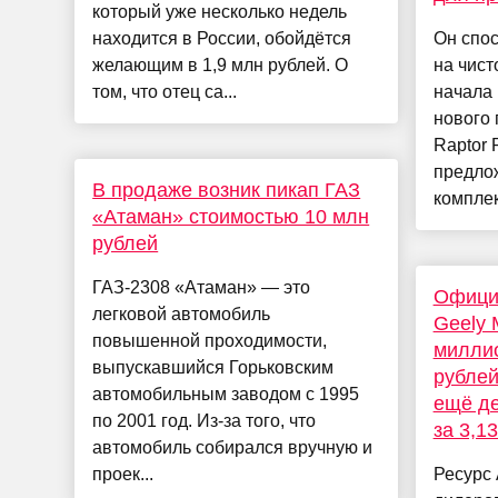
который уже несколько недель
находится в России, обойдётся
Он спос
желающим в 1,9 млн рублей. О
на чист
том, что отец са...
начала
нового
Raptor 
предло
В продаже возник пикап ГАЗ
комплек
«Атаман» стоимостью 10 млн
рублей
ГАЗ-2308 «Атаман» — это
Офици
легковой автомобиль
Geely 
повышенной проходимости,
миллио
выпускавшийся Горьковским
рублей
автомобильным заводом с 1995
ещё д
по 2001 год. Из-за того, что
за 3,1
автомобиль собирался вручную и
проек...
Ресурс