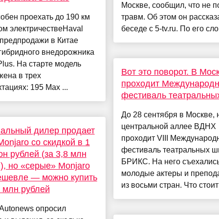
Москве, сообщил, что не п
обен проехать до 190 км
травм. Об этом он рассказ
ом электричествеHaval
беседе с 5-tv.ru. По его сло
 предпродажи в Китае
 гибридного внедорожника
Plus. На старте модель
Вот это поворот. В Мос
жена в трех
проходит Международ
тациях: 195 Max ...
фестиваль театральны
До 28 сентября в Москве, 
центральной аллее ВДНХ
альный дилер продает
проходит VIII Международ
Monjaro со скидкой в 1
фестиваль театральных ш
н рублей (за 3,8 млн
БРИКС. На него съехалис
), но «серые» Monjaro
молодые актеры и препод
ешевле — можно купить
из восьми стран. Что стоит 
3 млн рублей
 Autonews опросил