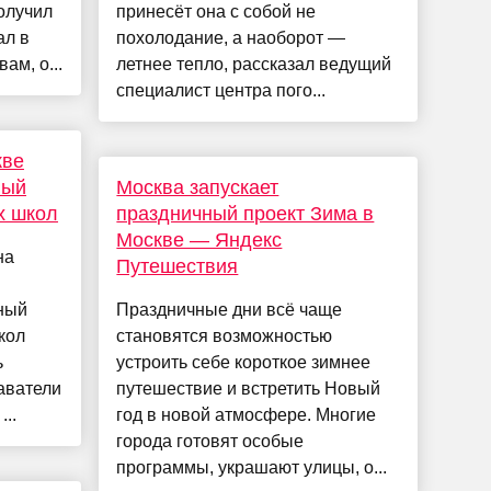
олучил
принесёт она с собой не
ал в
похолодание, а наоборот —
вам, о...
летнее тепло, рассказал ведущий
специалист центра пого...
кве
ный
Москва запускает
х школ
праздничный проект Зима в
Москве — Яндекс
на
Путешествия
ный
Праздничные дни всё чаще
кол
становятся возможностью
ь
устроить себе короткое зимнее
аватели
путешествие и встретить Новый
...
год в новой атмосфере. Многие
города готовят особые
программы, украшают улицы, о...