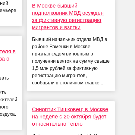
тний
В Москве бывший
ремьере
подполковник МВД осужден
за фиктивную регистрацию
мигрантов и взятки
Бывший начальник отдела МВД в
районе Раменки в Москве
теля в
признан судом виновным в
за о
получении взяток на сумму свыше
1,5 млн рублей за фиктивную
регистрацию мигрантов,
вать
сообщили в столичном главке...
ить
жителей
ного
Синоптик Тишковец: в Москве
оздуха.
на неделе с 20 октября будет
относительно тепло