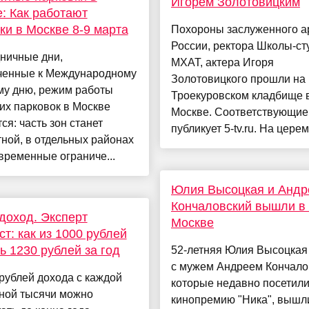
Игорем Золотовицким
: Как работают
ки в Москве 8-9 марта
Похороны заслуженного а
России, ректора Школы-ст
ничные дни,
МХАТ, актера Игоря
ченные к Международному
Золотовицкого прошли на
му дню, режим работы
Троекуровском кладбище 
их парковок в Москве
Москве. Соответствующие
ся: часть зон станет
публикует 5-tv.ru. На церем
ной, в отдельных районах
временные ограниче...
Юлия Высоцкая и Андр
Кончаловский вышли в 
доход. Эксперт
Москве
т: как из 1000 рублей
ь 1230 рублей за год
52-летняя Юлия Высоцкая
с мужем Андреем Кончало
рублей дохода с каждой
которые недавно посетил
ной тысячи можно
кинопремию "Ника", вышли