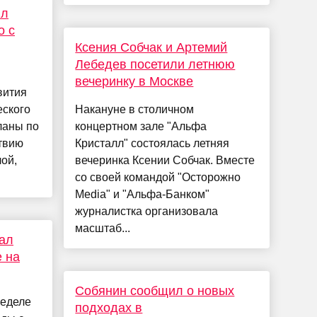
ил
о с
Ксения Собчак и Артемий
Лебедев посетили летнюю
вечеринку в Москве
вития
еского
Накануне в столичном
ланы по
концертном зале "Альфа
твию
Кристалл" состоялась летняя
ой,
вечеринка Ксении Собчак. Вместе
со своей командой "Осторожно
Media" и "Альфа-Банком"
журналистка организовала
масштаб...
ал
е на
Собянин сообщил о новых
неделе
подходах в