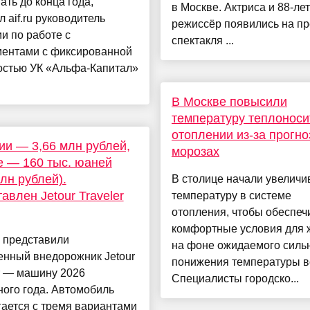
ать до конца года,
в Москве. Актриса и 88-ле
 aif.ru руководитель
режиссёр появились на п
и по работе с
спектакля ...
ментами с фиксированной
остью УК «Альфа-Капитал»
В Москве повысили
температуру теплоноси
отоплении из-за прогно
ии — 3,66 млн рублей,
морозах
е — 160 тыс. юаней
млн рублей).
В столице начали увеличи
авлен Jetour Traveler
температуру в системе
отопления, чтобы обеспеч
комфортные условия для 
 представили
на фоне ожидаемого силь
енный внедорожник Jetour
понижения температуры в
r — машину 2026
Специалисты городско...
ого года. Автомобиль
ается с тремя вариантами