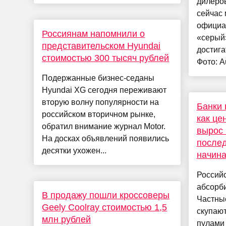
дилеров
сейчас 
официа
Россиянам напомнили о
«серый
представительском Hyundai
достига
стоимостью 300 тысяч рублей
Фото: A
Подержанные бизнес-седаны
Hyundai XG сегодня переживают
вторую волну популярности на
Банки 
российском вторичном рынке,
как це
обратил внимание журнал Motor.
вырос 
На досках объявлений появились
послед
десятки ухожен...
начин
Россий
абсорби
В продажу пошли кроссоверы
Частны
Geely Coolray стоимостью 1,5
скупают
млн рублей
пулами