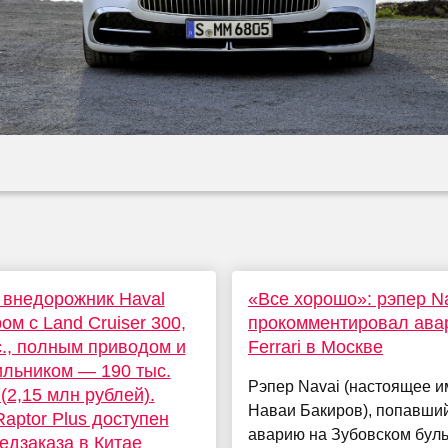
внедорожник Haval
«Все хорошо»: рэпер N
ом с Land Cruiser 300,
прокомментировал ава
с., полным приводом и
Ferrari в Москве
льником — 190 тыс.
Рэпер Navai (настоящее 
(2,15 млн рублей).
Наваи Бакиров), попавши
Raptor Plus доступен
аварию на Зубовском буль
едзаказа в Китае