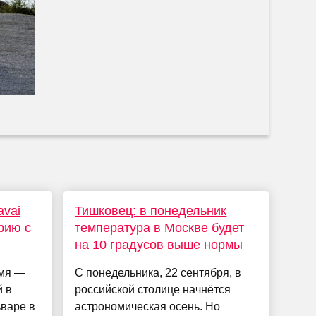
avai
Тишковец: в понедельник
рию с
температура в Москве будет
на 10 градусов выше нормы
имя —
С понедельника, 22 сентября, в
й в
российской столице начнётся
варе в
астрономическая осень. Но