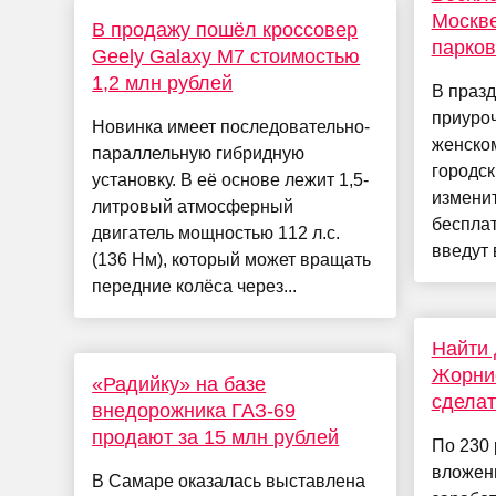
Москве
В продажу пошёл кроссовер
парков
Geely Galaxy M7 стоимостью
1,2 млн рублей
В празд
приуро
Новинка имеет последовательно-
женско
параллельную гибридную
городск
установку. В её основе лежит 1,5-
изменит
литровый атмосферный
бесплат
двигатель мощностью 112 л.с.
введут 
(136 Нм), который может вращать
передние колёса через...
Найти 
Жорнис
«Радийку» на базе
сделат
внедорожника ГАЗ-69
продают за 15 млн рублей
По 230 
вложен
В Самаре оказалась выставлена