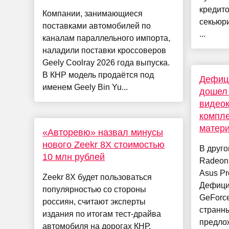
кредито
Компании, занимающиеся
секьюр
поставками автомобилей по
...
каналам параллельного импорта,
наладили поставки кроссоверов
Geely Coolray 2026 года выпуска.
В КНР модель продаётся под
Дефиц
именем Geely Bin Yu...
дошел 
видеок
компле
матер
«Авторевю» назвал минусы
нового Zeekr 8X стоимостью
В друго
10 млн рублей
Radeon 
Asus Pr
Zeekr 8X будет пользоваться
Дефици
популярностью со стороны
GeForce
россиян, считают эксперты
странн
издания по итогам тест-драйва
предлож
автомобиля на дорогах КНР.