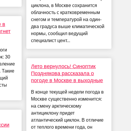
циклона, в Москве сохранится
облачность с кратковременным
снегом и температурой на один-
 в
два градуса выше климатической
гнет
нормы, сообщил ведущий
специалист цент...
оги
к: 30
вление
Лето вернулось! Синоптик
. Такие
Позднякова рассказала о
ущий
погоде в Москве в выходные
сты
В конце текущей недели погода в
Москве существенно изменится:
на смену арктическому
антициклону придет
атлантический циклон. В отличие
ссии
от теплого времени года, он