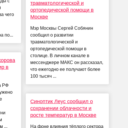
ды с
травматологической и
и
ортопедической помощи в
за чего
Москве
Мэр Москвы Сергей Собянин
 по...
сообщил о развитии
травматологической и
ортопедической помощи в
столице. В личном канале в
корова
мессенджере МАКС он рассказал,
ир в
что ежегодно ее получают более
100 тысяч ...
а РФ
ружено
е
Синоптик Леус сообщил о
сохранении облачности и
тни
росте температур в Москве
м
 ...
На фоне влияния тёплого сектора