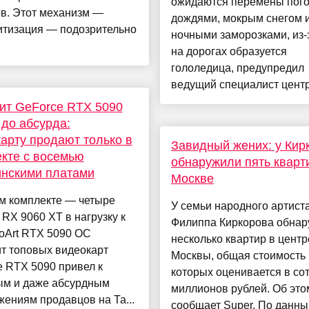
ожидаются перемены пого
в. Этот механизм —
дождями, мокрым снегом 
итизация — подозрительно
ночными заморозками, из-
на дорогах образуется
гололедица, предупредил
ведущий специалист центра
ит GeForce RTX 5090
до абсурда:
арту продают только в
Завидный жених: у Кир
кте с восемью
обнаружили пять кварт
инскими платами
Москве
м комплекте — четыре
У семьи народного артист
RX 9060 XT в нагрузку к
Филиппа Киркорова обна
oArt RTX 5090 OC
несколько квартир в центр
т топовых видеокарт
Москвы, общая стоимость
 RTX 5090 привел к
которых оценивается в со
ым и даже абсурдным
миллионов рублей. Об это
ениям продавцов на Та...
сообщает Super. По данным