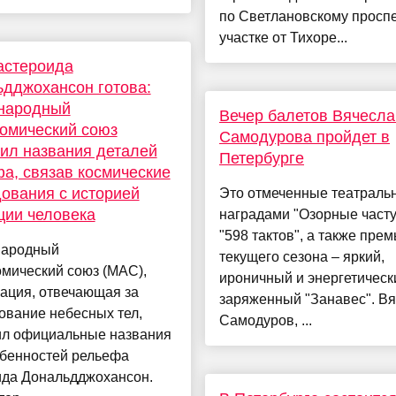
по Светлановскому проспе
участке от Тихоре...
астероида
дджохансон готова:
народный
Вечер балетов Вячесла
омический союз
Самодурова пройдет в
ил названия деталей
Петербурге
а, связав космические
ования с историей
Это отмеченные театрал
ции человека
наградами "Озорные часту
"598 тактов", а также пре
ародный
текущего сезона – яркий,
мический союз (МАС),
ироничный и энергетическ
ация, отвечающая за
заряженный "Занавес". В
ование небесных тел,
Самодуров, ...
ил официальные названия
обенностей рельефа
ида Дональдджохансон.