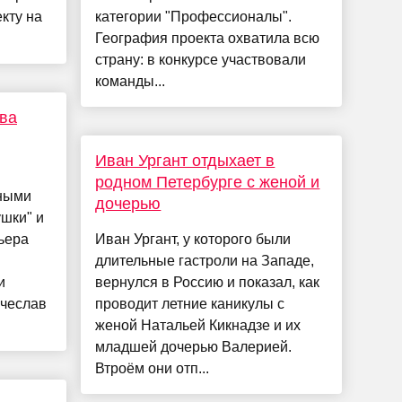
кту на
категории "Профессионалы".
География проекта охватила всю
страну: в конкурсе участвовали
команды...
ва
Иван Ургант отдыхает в
родном Петербурге с женой и
ьными
дочерью
шки" и
мьера
Иван Ургант, у которого были
длительные гастроли на Западе,
и
вернулся в Россию и показал, как
ячеслав
проводит летние каникулы с
женой Натальей Кикнадзе и их
младшей дочерью Валерией.
Втроём они отп...