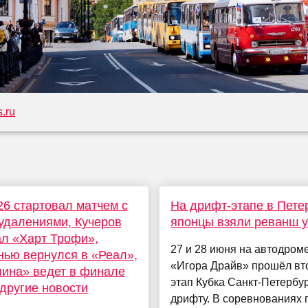
.ru
6 стартовал матчем с
На дрифт-этапе в Пете
удалениями, Кучеров
японцы взяли реванш 
л «Харт Трофи»,
27 и 28 июня на автодром
ью вернулся в «Реал»,
«Игора Драйв» прошёл вт
ина» ведет в финале
этап Кубка Санкт-Петербур
другие новости
дрифту. В соревнованиях 