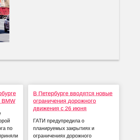
рбурге
В Петербурге вводятся новые
у BMW
ограничения дорожного
движения с 26 июня
е
орой
ГАТИ предупредила о
га по
планируемых закрытиях и
приняли
ограничениях дорожного