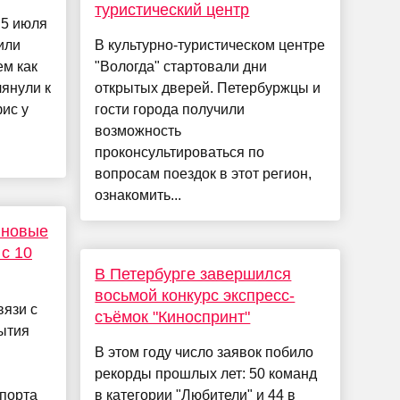
туристический центр
 5 июля
или
В культурно-туристическом центре
ем как
"Вологда" стартовали дни
лянули к
открытых дверей. Петербуржцы и
ис у
гости города получили
возможность
проконсультироваться по
вопросам поездок в этот регион,
ознакомить...
 новые
с 10
В Петербурге завершился
восьмой конкурс экспресс-
вязи с
съёмок "Киноспринт"
ытия
В этом году число заявок побило
рекорды прошлых лет: 50 команд
спорта
в категории "Любители" и 44 в