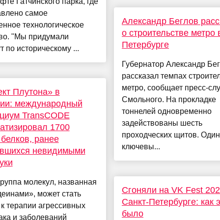
те Гатчинского парка, где
авлено самое
Александр Беглов расс
енное технологическое
о строительстве метро 
во. "Мы придумали
Петербурге
 по историческому ...
Губернатор Александр Бе
рассказал темпах строите
метро, сообщает пресс-сл
кт Плутона» в
Смольного. На прокладке
гии: международный
тоннелей одновременно
рциум TransCODE
задействованы шесть
атизировал 1700
проходческих щитов. Один
белков, ранее
ключевы...
авшихся невидимыми
уки
руппа молекул, названная
Сгоняли на VK Fest 202
еинами», может стать
Санкт-Петербурге: как 
к терапии агрессивных
было
ака и заболеваний