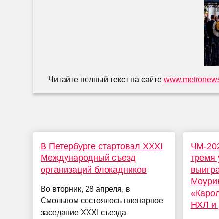
Читайте полный текст на сайте
www.metronews
В Петербурге стартовал XXXI
ЧМ-202
Международный съезд
тремя 
организаций блокадников
выигра
Моурин
Во вторник, 28 апреля, в
«Карол
Смольном состоялось пленарное
НХЛ и 
заседание XXXI съезда