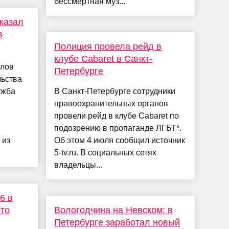
бессмертная муз...
казал
в
Полиция провела рейд в
клубе Cabaret в Санкт-
глов
Петербурге
льства
ужба
В Санкт-Петербурге сотрудники
правоохранительных органов
провели рейд в клубе Cabaret по
подозрению в пропаганде ЛГБТ*.
 из
Об этом 4 июля сообщил источник
5-tv.ru. В социальных сетях
владельцы...
6 в
это
Вологодчина на Невском: в
Петербурге заработал новый