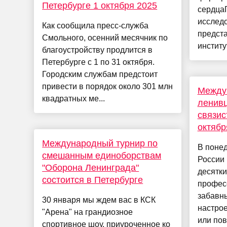
Петербурге 1 октября 2025
сердцаГ
исследо
Как сообщила пресс-служба
предст
Смольного, осенний месячник по
институт
благоустройству продлится в
Петербурге с 1 по 31 октября.
Городским службам предстоит
привести в порядок около 301 млн
Между
квадратных ме...
ленивц
связис
октябр
Международный турнир по
В понед
смешанным единоборствам
России 
"Оборона Ленинграда"
десятки
состоится в Петербурге
профес
забавн
30 января мы ждем вас в КСК
настрое
"Арена" на грандиозное
или пово
спортивное шоу, приуроченное ко