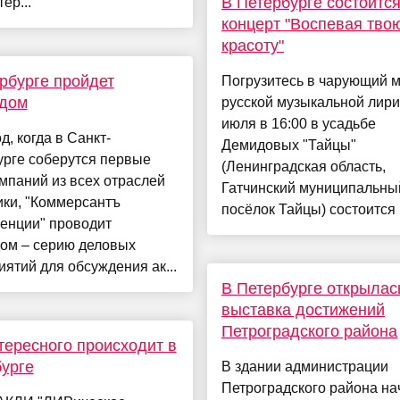
В Петербурге состоитс
ер...
концерт "Воспевая тво
красоту"
рбурге пройдет
Погрузитесь в чарующий 
дом
русской музыкальной лири
июля в 16:00 в усадьбе
д, когда в Санкт-
Демидовых "Тайцы"
урге соберутся первые
(Ленинградская область,
мпаний из всех отраслей
Гатчинский муниципальный
ики, "Коммерсантъ
посёлок Тайцы) состоится к
енции" проводит
ом – серию деловых
ятий для обсуждения ак...
В Петербурге открылас
выставка достижений
Петроградского района
тересного происходит в
урге
В здании администрации
Петроградского района на