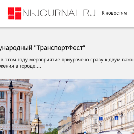
К новостям
дународный "ТранспортФест"
 в этом году мероприятие приурочено сразу к двум важн
ения в городе....