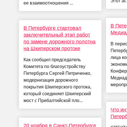
Этот аст
ее взаимоотношения ...
В Пете
В Петербурге стартовал
Медиа
заключительный этап работ
по замене дорожного полотна
В перио
на Шкиперском протоке
Петерб
лица ко
Как сообщил председатель
эконом
Комитета по благоустройству
Конфер
Петербурга Сергей Петриченко,
Медиад
модернизация дорожного
меропри
покрытия Шкиперского протока,
который соединяет Шкиперский
мост с Прибалтийской пло...
Что ин
Петерб
20 ноября в Санкт-Петербурге