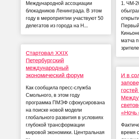
Международной ассоциации
1. ЧМ-2
блокадников Ленинграда. В этом
обыграл
году в мероприятии участвуют 50
открыти
делегатов из города на Н...
Первый 
Киньоне
матча 
зрителе
Стартовал XXIX
Петербургский
международный
экономический форум
И в со
запове
Как сообщила пресс-служба
гостей
Смольного, в этом году
Между
программа ПМЭФ сфокусирована
светов
на поиске новой модели
«Ночь 
глобального развития в условиях
глубокой трансформации
Фактиче
мировой экономики. Центральная
время с