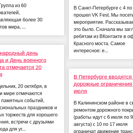
руппа из 60
В Санкт-Петербурге с 4 по
вателей,
прошел VK Fest. Мы посет
авляющая более 30
мероприятие. Рассказыва
ов мира, ...
это было. Сначала мы заг
ребятам из ВКонтакте в оф
Красного моста. Самое
интересное: е...
народный день
а и День военного
та отмечается 20
я
В Петербурге вводятся
дорожные ограничения 
ельник, 20 октября, в
июля
и мире отмечаются
 памятных событий,
В Калининском районе в с
сиональных праздников и
ремонтом дорожного покр
ых торжеств для хорошего
(работы идут с 6 июля по 9
ния, встречи с друзьями
августа) с 10 по 17 июля
да для уг...
ограничат движение тран