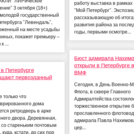
КЛИ "ЛИРическое
работу выставка в рамках
ение" 3 октября (18+)
"Мой Петербург". Экспози
молодой государственный
рассказывающую об итога
етербурга "Левендаль",
развития района за после
оженный на месте усадьбы
годы, первыми осмотре...
иных, покажет премьеру –
к ...
Бюст адмирала Нахим
открыли в Петербурге 
в Петербурге
ВМФ
ащают первозданный
Сегодня, в День Военно-М
Флота, в сквере Главного
 только что
Адмиралтейства состояло
аврированного дома
торжественное открытие 
тся ретродверь в арке
прославленного флотово
него двора. Деревянная,
адмирала Павла Нахимова
 со стареньким почтовым
цер...
 куда, кстати, до сих пор