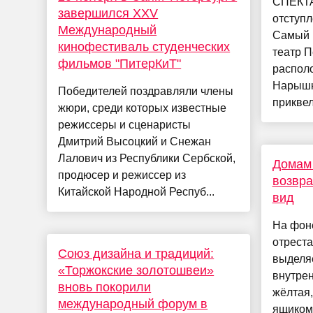
СПЕКТА
завершился XXV
отступл
Международный
Самый 
кинофестиваль студенческих
театр П
фильмов "ПитерКиТ"
распол
Нарышк
Победителей поздравляли члены
приквел 
жюри, среди которых известные
режиссеры и сценаристы
Дмитрий Высоцкий и Снежан
Лалович из Республики Сербской,
Домам 
продюсер и режиссер из
возвр
Китайской Народной Респуб...
вид
На фоне
отрест
Союз дизайна и традиций:
выделяе
«Торжокские золотошвеи»
внутрен
вновь покорили
жёлтая,
международный форум в
ящиком,