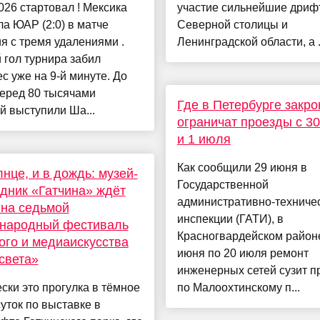
026 стартовал ! Мексика
участие сильнейшие дри
а ЮАР (2:0) в матче
Северной столицы и
я с тремя удалениями .
Ленинградской области, а .
гол турнира забил
с уже на 9-й минуте. До
перед 80 тысячами
Где в Петербурге закро
й выступили Ша...
ограничат проезды с 3
и 1 июля
Как сообщили 29 июня в
лнце, и в дождь: музей-
Государственной
дник «Гатчина» ждёт
административно-техниче
 на седьмой
инспекции (ГАТИ), в
народный фестиваль
Красногвардейском районе
ого и медиаискусства
июня по 20 июля ремонт
света»
инженерных сетей сузит п
ски это прогулка в тёмное
по Малоохтинскому п...
уток по выставке в