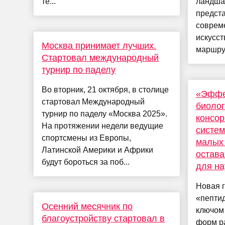
те...
ландшаф
предст
соврем
искусст
Москва принимает лучших.
маршрут
Стартовал международный
турнир по паделу
Во вторник, 21 октября, в столице
«Эффе
стартовал Международный
биоло
турнир по паделу «Москва 2025».
консо
На протяжении недели ведущие
систем
спортсмены из Европы,
малых 
Латинской Америки и Африки
остав
будут бороться за поб...
для на
Новая г
«пептид
Осенний месячник по
ключом 
благоустройству стартовал в
форм р