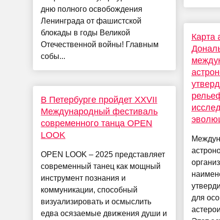
дню полного освобождения
Ленинграда от фашистской
блокады в годы Великой
Карта 
Отечественной войны! Главным
Дональ
собы...
между
астрон
утверд
рельеф
В Петербурге пройдет XXVII
исслед
Международный фестиваль
эволю
современного танца OPEN
LOOK
Междун
астроно
OPEN LOOK – 2025 представляет
организ
современный танец как мощный
наимен
инструмент познания и
утверд
коммуникации, способный
для ос
визуализировать и осмыслить
астеро
едва осязаемые движения души и