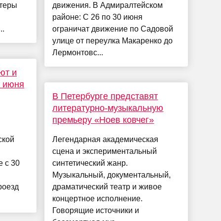
фтеры
движения. В Адмиралтейском
районе: С 26 по 30 июня
..
ограничат движение по Садовой
улице от переулка Макаренко до
Лермонтовс...
ют и
0 июня
В Петербурге представят
литературно-музыкальную
премьеру «Ноев ковчег»
ской
Легендарная академическая
сцена и экспериментальный
 с 30
синтетический жанр.
Музыкальный, документальный,
роезд
драматический театр и живое
концертное исполнение.
Говорящие источники и