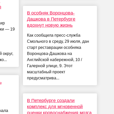
я
ю
В особняк Воронцова-
Дашкова в Петербурге
мир
вдохнут новую жизнь
ки — 19
Как сообщила пресс-служба
Смольного в среду, 29 июля, дан
старт реставрации особняка
 округ,
Воронцова-Дашкова на
о...
Английской набережной, 10 /
Галерной улице, 9. Этот
масштабный проект
предусматрива...
ь
В Петербурге создали
комплекс для мгновенной
чала
оценки кровоснабжения мозга