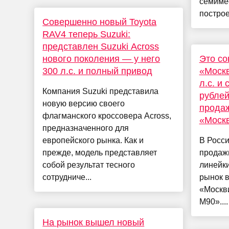
семиме
построе
Совершенно новый Toyota
RAV4 теперь Suzuki:
представлен Suzuki Across
нового поколения — у него
Это с
300 л.с. и полный привод
«Моск
л.с. и 
Компания Suzuki представила
рублей
новую версию своего
прода
флагманского кроссовера Across,
«Моск
предназначенного для
европейского рынка. Как и
В Росс
прежде, модель представляет
продаж
собой результат тесного
линейки
сотрудниче...
рынок 
«Москв
М90»....
На рынок вышел новый