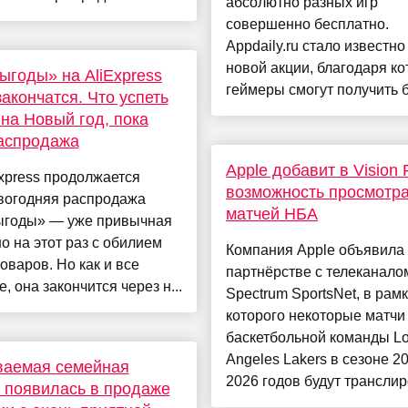
абсолютно разных игр
совершенно бесплатно.
Appdaily.ru стало известно
новой акции, благодаря ко
ыгоды» на AliExpress
геймеры смогут получить б
закончатся. Что успеть
 на Новый год, пока
аспродажа
Apple добавит в Vision 
xpress продолжается
возможность просмотр
вогодняя распродажа
матчей НБА
ыгоды» — уже привычная
но на этот раз с обилием
Компания Apple объявила
оваров. Но как и все
партнёрстве с телеканало
, она закончится через н...
Spectrum SportsNet, в рам
которого некоторые матчи
баскетбольной команды L
Angeles Lakers в сезоне 2
ваемая семейная
2026 годов будут транслиро
 появилась в продаже