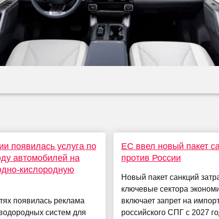
ии появилась услуга по
ЕС ввел новый пакет с
ду автомобилей на
против России
одно-кислородную
Новый пакет санкций затр
ключевые сектора экономи
тях появилась реклама
включает запрет на импор
«водородных систем для
российского СПГ с 2027 го