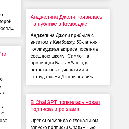
 о
Анджелина Джоли появилась
торой
на публике в Камбодже
еспл...
Анджелина Джоли прибыла с
визитом в Камбоджу. 50-летняя
голливудская актриса посетила
Pro
среднюю школу "Самлот" в
а
провинции Баттамбанг, где
встретилась с учениками и
сотрудниками.Джоли появила...
 о
м
ках
В ChatGPT появилась новая
os
подписка и реклама
025-
ва...
OpenAI объявила о глобальном
запуске подписки ChatGPT Go.