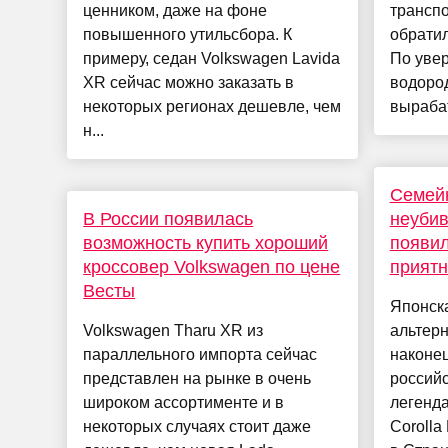
ценником, даже на фоне
транспо
повышенного утильсбора. К
обратил
примеру, седан Volkswagen Lavida
По уве
XR сейчас можно заказать в
водоро
некоторых регионах дешевле, чем
вырабат
н...
Семейн
В России появилась
неуби
возможность купить хороший
появил
кроссовер Volkswagen по цене
приятн
Весты
Японск
Volkswagen Tharu XR из
альтер
параллельного импорта сейчас
наконец
представлен на рынке в очень
российс
широком ассортименте и в
легенда
некоторых случаях стоит даже
Corolla