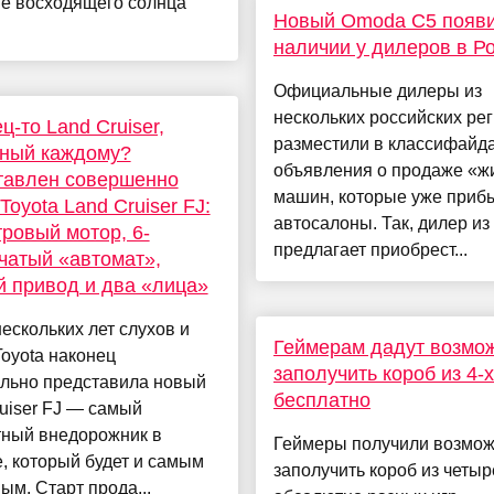
не восходящего солнца
Новый Omoda C5 появи
наличии у дилеров в Р
Официальные дилеры из
нескольких российских ре
ц-то Land Cruiser,
разместили в классифайд
пный каждому?
объявления о продаже «ж
тавлен совершенно
машин, которые уже приб
Toyota Land Cruiser FJ:
автосалоны. Так, дилер и
тровый мотор, 6-
предлагает приобрест...
чатый «автомат»,
 привод и два «лица»
ескольких лет слухов и
Геймерам дадут возмо
Toyota наконец
заполучить короб из 4-х
льно представила новый
бесплатно
uiser FJ — самый
тный внедорожник в
Геймеры получили возмож
, который будет и самым
заполучить короб из четыр
ым. Старт прода...