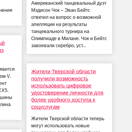
Американский танцевальный дуэт
ичения
Мэдисон Чок – Эван Бейтс
ответил на вопрос о возможной
апелляции на результаты
танцевального турнира на
Олимпиаде в Милане. Чок и Бейтс
ый
завоевали серебро, уст...
из
явится
Жители Тверской области
ом V.
получили возможность
ент
использовать цифровое
EX5.
удостоверение личности для
ашины
более удобного доступа к
Длина
соцуслугам
Жители Тверской области теперь
могут использовать новые