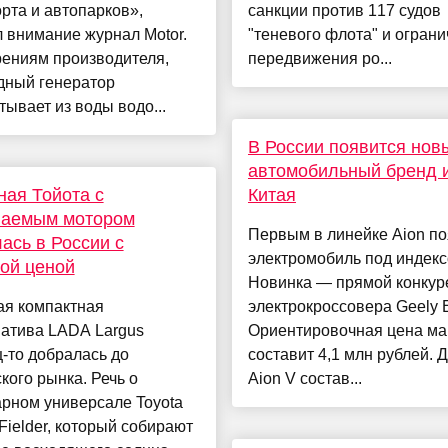
рта и автопарков»,
санкции против 117 судов
 внимание журнал Motor.
"теневого флота" и огран
рениям производителя,
передвижения ро...
дный генератор
ывает из воды водо...
В России появится нов
автомобильный бренд 
ая Тойота с
Китая
ваемым мотором
Первым в линейке Aion по
ась в России с
электромобиль под индекс
ой ценой
Новинка — прямой конкур
ая компактная
электрокроссовера Geely 
натива LADA Largus
Ориентировочная цена м
-то добралась до
составит 4,1 млн рублей. 
кого рынка. Речь о
Aion V состав...
рном универсале Toyota
 Fielder, который собирают