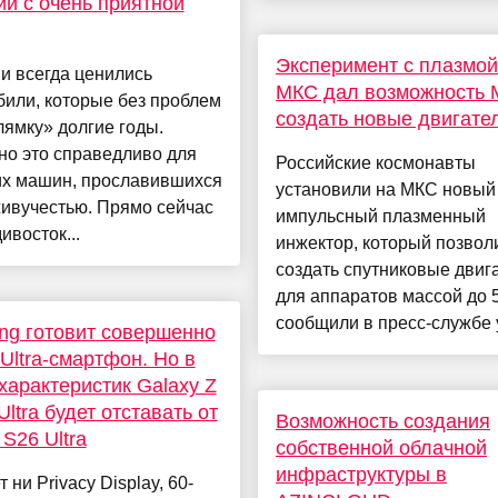
ии с очень приятной
Эксперимент с плазмой
и всегда ценились
МКС дал возможность
или, которые без проблем
создать новые двигате
лямку» долгие годы.
но это справедливо для
Российские космонавты
их машин, прославившихся
установили на МКС новый
ивучестью. Прямо сейчас
импульсный плазменный
ивосток...
инжектор, который позво
создать спутниковые двиг
для аппаратов массой до 5
сообщили в пресс-службе у
g готовит совершенно
Ultra-смартфон. Но в
характеристик Galaxy Z
Ultra будет отставать от
Возможность создания
 S26 Ultra
собственной облачной
инфраструктуры в
 ни Privacy Display, 60-