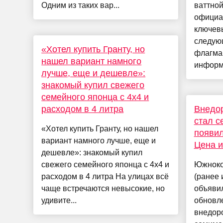
Одним из таких вар...
ваттно
официа
ключев
следую
«Хотел купить Гранту, но
флагма
нашел вариант намного
информа
лучше, еще и дешевле»:
знакомый купил свежего
семейного японца с 4х4 и
расходом в 4 литра
Внедо
стал с
«Хотел купить Гранту, но нашел
появил
вариант намного лучше, еще и
Цена и
дешевле»: знакомый купил
свежего семейного японца с 4х4 и
Южноко
расходом в 4 литра На улицах всё
(ранее 
чаще встречаются невысокие, но
объявил
удивите...
обновл
внедоро