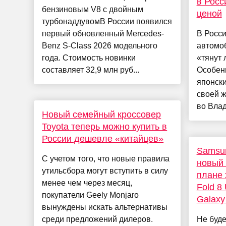
в Росс
бензиновым V8 с двойным
ценой
турбонаддувомВ России появился
первый обновленный Mercedes-
В Росси
Benz S-Class 2026 модельного
автомоб
года. Стоимость новинки
«тянут 
составляет 32,9 млн руб...
Особен
японск
своей ж
во Влад
Новый семейный кроссовер
Toyota теперь можно купить в
России дешевле «китайцев»
Samsun
С учетом того, что новые правила
новый 
утильсбора могут вступить в силу
плане 
менее чем через месяц,
Fold 8 
покупатели Geely Monjaro
Galaxy
вынуждены искать альтернативы
среди предложений дилеров.
Не будет