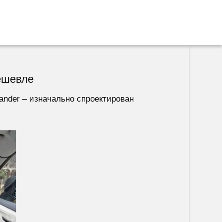
ешевле
lander – изначально спроектирован