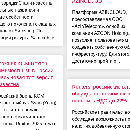
AZINCLOUD
й зарядкиСтали известны
льные названия и
Платформа AZINCLOUD,
ые особенности
предоставляемая ООО
щего поколения складных
«AzInTelecom», одной из
нов от Samsung. По
компаний AZCON Holding,
ции ресурса Sammobile...
позволяет пользователям
создавать собственную о
инфраструктуру. Для этого
достаточно пройти о...
рожник KGM Rexton
емиместным: в России
ась новая топ-версия.
звестна
Reuters: российские вл
обсуждают возможност
рейский бренд KGM
повысить НДС до 22%
известный как SsangYong)
 о старте продаж
Российское правительство
енного флагманского
обсуждает возможность п
жника Rexton 2025 года с
налог на добавленную сто