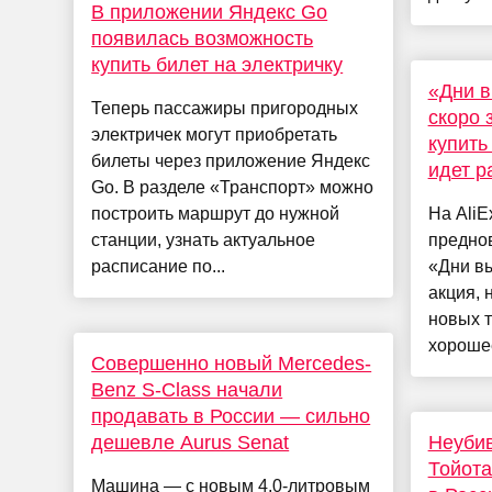
В приложении Яндекс Go
появилась возможность
купить билет на электричку
«Дни в
Теперь пассажиры пригородных
скоро 
электричек могут приобретать
купить
билеты через приложение Яндекс
идет р
Go. В разделе «Транспорт» можно
построить маршрут до нужной
На AliE
станции, узнать актуальное
предно
расписание по...
«Дни в
акция, 
новых т
хорошее
Совершенно новый Mercedes-
Benz S-Class начали
продавать в России — сильно
дешевле Aurus Senat
Неуби
Тойота
Машина — c новым 4,0-литровым