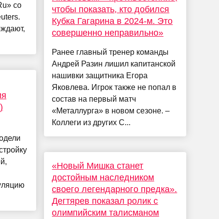
Ru» со
чтобы показать, кто добился
uters.
Кубка Гагарина в 2024-м. Это
рждают,
совершенно неправильно»
Ранее главный тренер команды
Андрей Разин лишил капитанской
нашивки защитника Егора
Яковлева. Игрок также не попал в
ия
состав на первый матч
)
«Металлурга» в новом сезоне. –
Коллеги из других С...
модели
стройку
й,
«Новый Мишка станет
достойным наследником
уляцию
своего легендарного предка».
Дегтярев показал ролик с
олимпийским талисманом