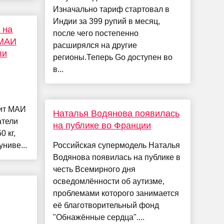
Изначально тариф стартовал в
Индии за 399 рупий в месяц,
 на
после чего постепенно
 МАИ
расширялся на другие
ли
регионы.Теперь Go доступен во
в...
лит МАИ
Наталья Водянова появилась
атели
на публике во Франции
0 кг,
ниве...
Российская супермодель Наталья
Водянова появилась на публике в
честь Всемирного дня
осведомлённости об аутизме,
проблемами которого занимается
её благотворительный фонд
"Обнажённые сердца"....