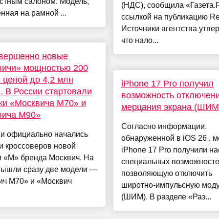
стным салоном. Модель,
(НДС), сообщила «Газета.
нная на рамной ...
ссылкой на публикацию Re
Источники агентства утве
что нало...
овершенно новые
вичи» мощностью 200
с ценой до 4,2 млн
iPhone 17 Pro получил
. В России стартовали
возможность отключен
жи «Москвича М70» и
мерцания экрана (ШИМ
вича М90»
Согласно информации,
ии официально начались
обнаруженной в iOS 26 , 
и кроссоверов новой
iPhone 17 Pro получили на
 «М» бренда Москвич. На
специальных возможносте
вышли сразу две модели —
позволяющую отключить
ич М70» и «Москвич
широтно-импульсную мод
(ШИМ). В разделе «Раз...