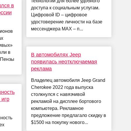
технологии для более удобного
лся в
доступа к социальным услугам.
оссии
Цифровой ID – цифровое
удостоверение личности на базе
мессенджера MAX – п...
гионов
ах
ивых»
ыли в
В автомобилях Jeep
з Пензы
появилась неотключаемая
реклама
Владелец автомобиля Jeep Grand
Cherokee 2022 года выпуска
жность
столкнулся с навязчивой
 игр
рекламой на дисплее бортового
компьютера. Рекламное
предложение предлагало скидку в
ность
$1500 на покупку нового...
ех