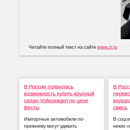
Читайте полный текст на сайте
www.zr.ru
В России появилась
В Росс
возможность купить крупный
перево
седан Volkswagen по цене
водор
Весты
смесь
Импортные автомобили по-
В соцсе
прежнему могут удивить
неких 