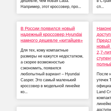
дешевле, чем новая Lada.
в Стра
Например, этот кроссовер, про...
сп...
В России появился новый
Наконе
надежный кроссовер Hyundai
досту
намного дешевле «китайцев»
Предс
новый 
Для тех, кому компактные
2,7-ли
размеры не кажутся недостатком,
ступен
а скорее возможностью
полный
сэкономить, появился
любопытный вариант – Hyundai
После н
Casper. Это самый маленький
утечек 
кроссовер в модельной линейке
официа
ко...
Land Cr
компак
линейке
доступн