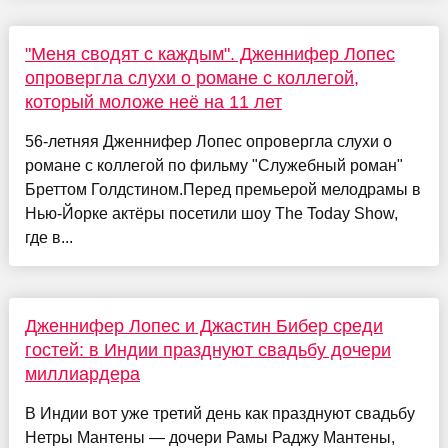
"Меня сводят с каждым". Дженнифер Лопес
опровергла слухи о романе с коллегой,
который моложе неё на 11 лет
56-летняя Дженнифер Лопес опровергла слухи о
романе с коллегой по фильму "Служебный роман"
Бреттом Голдстином.Перед премьерой мелодрамы в
Нью-Йорке актёры посетили шоу The Today Show,
где в...
Дженнифер Лопес и Джастин Бибер среди
гостей: в Индии празднуют свадьбу дочери
миллиардера
В Индии вот уже третий день как празднуют свадьбу
Нетры Мантены — дочери Рамы Раджу Мантены,