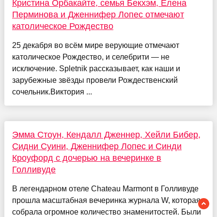
Кристина Орбакайте, семья Бекхэм, Елена
Перминова и Дженнифер Лопес отмечают
католическое Рождество
25 декабря во всём мире верующие отмечают
католическое Рождество, и селебрити — не
исключение. Spletnik рассказывает, как наши и
зарубежные звёзды провели Рождественский
сочельник.Виктория ...
Эмма Стоун, Кендалл Дженнер, Хейли Бибер,
Сидни Суини, Дженнифер Лопес и Синди
Кроуфорд с дочерью на вечеринке в
Голливуде
В легендарном отеле Chateau Marmont в Голливуде
прошла масштабная вечеринка журнала W, которая
собрала огромное количество знаменитостей. Были