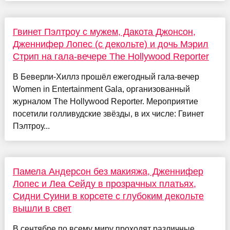
Гвинет Пэлтроу с мужем, Дакота Джонсон,
Дженнифер Лопес (с декольте) и дочь Мэрил
Стрип на гала-вечере The Hollywood Reporter
В Беверли-Хиллз прошёл ежегодный гала-вечер
Women in Entertainment Gala, организованный
журналом The Hollywood Reporter. Мероприятие
посетили голливудские звёзды, в их числе: Гвинет
Пэлтроу...
Памела Андерсон без макияжа, Дженнифер
Лопес и Леа Сейду в прозрачных платьях,
Сидни Суини в корсете с глубоким декольте
вышли в свет
В сентябре по всему миру проходят различные