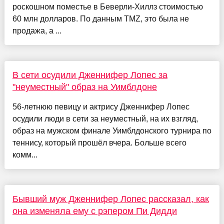
роскошном поместье в Беверли-Хиллз стоимостью
60 млн долларов. По данным TMZ, это была не
продажа, а ...
В сети осудили Дженнифер Лопес за
"неуместный" образ на Уимблдоне
56-летнюю певицу и актрису Дженнифер Лопес
осудили люди в сети за неуместный, на их взгляд,
образ на мужском финале Уимблдонского турнира по
теннису, который прошёл вчера. Больше всего
комм...
Бывший муж Дженнифер Лопес рассказал, как
она изменяла ему с рэпером Пи Дидди