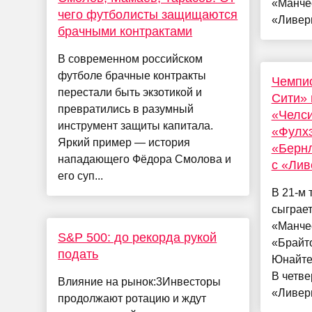
«Манчес
чего футболисты защищаются
«Ливерп
брачными контрактами
В современном российском
футболе брачные контракты
Чемпио
перестали быть экзотикой и
Сити» 
превратились в разумный
«Челси
инструмент защиты капитала.
«Фулх
Яркий пример — история
«Бернл
нападающего Фёдора Смолова и
с «Лив
его суп...
В 21-м 
сыграет
«Манче
S&P 500: до рекорда рукой
«Брайт
подать
Юнайтед
В четве
Влияние на рынок:3Инвесторы
«Ливерп
продолжают ротацию и ждут