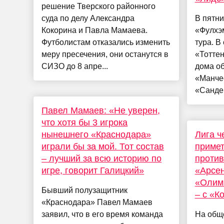
решение Тверского районного
суда по делу Александра
В пятн
Кокорина и Павла Мамаева.
«Фулхэм
Футболистам отказались изменить
тура. В
меру пресечения, они останутся в
«Тоттен
СИЗО до 8 апре...
дома об
«Манче
«Сандер
Павел Мамаев: «Не уверен,
что хотя бы 3 игрока
нынешнего «Краснодара»
Лига ч
играли бы за мой. Тот состав
приме
– лучший за всю историю по
против
игре, говорит Галицкий»
«Арсен
«Олим
Бывший полузащитник
– с «К
«Краснодара» Павел Мамаев
заявил, что в его время команда
На обще