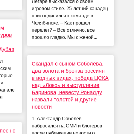
Легаре высказался о своем
игровом стиле. 25-летний канадец
присоединился к команде в
Челябинске. – Как прошел
им
перелет? – Все отлично, все
Дуров
прошло гладко. Мы с женой...
Дубая
ел
Скандал с сыном Соболева,
нским
два золота и бронза россиян
оторые
в водных видах, победа ЦСКА
 и
над «Локо» и выступление
канале
Баринова, невесту Роналду
л
назвали толстой и другие
новости
1. Александр Соболев
набросился на СМИ и блогеров
 песню
после публикации новости о