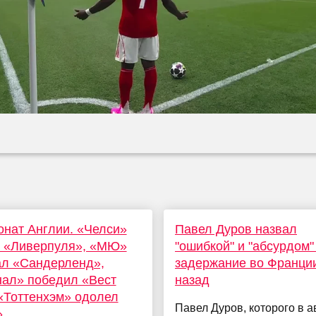
нат Англии. «Челси»
Павел Дуров назвал
в «Ливерпуля», «МЮ»
"ошибкой" и "абсурдом"
ал «Сандерленд»,
задержание во Франции
ал» победил «Вест
назад
«Тоттенхэм» одолел
Павел Дуров, которого в а
»