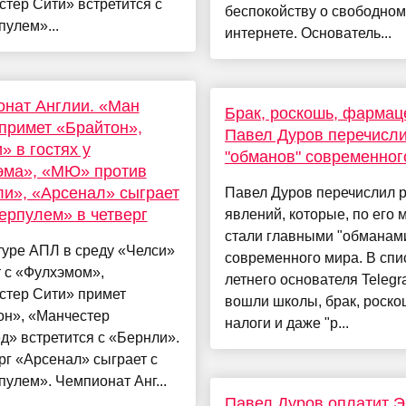
тер Сити» встретится с
беспокойству о свободном
улем»...
интернете. Основатель...
нат Англии. «Ман
Брак, роскошь, фармац
примет «Брайтон»,
Павел Дуров перечисли
» в гостях у
"обманов" современног
эма», «МЮ» против
и», «Арсенал» сыграет
Павел Дуров перечислил 
ерпулем» в четверг
явлений, которые, по его 
стали главными "обманам
туре АПЛ в среду «Челси»
современного мира. В спис
 с «Фулхэмом»,
летнего основателя Teleg
стер Сити» примет
вошли школы, брак, роско
он», «Манчестер
налоги и даже "р...
» встретится с «Бернли».
рг «Арсенал» сыграет с
улем». Чемпионат Анг...
Павел Дуров оплатит 