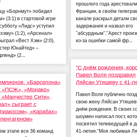
прошлого года арестовали
ицу «Борнмут» победил
Франции, в своём телегра
» (3:1) в стартовой игре
канале раскрыл детали св
 субботу «Лидс» уступил
задержания и назвал его
хэму» (1:2), «Арсенал»
"абсурдным"."Арест прои
ыграл «Вест Хэм» (2:0),
из-за ошибки самой фр...
стер Юнайтед» –
ленд» (2...
"С днём рождения, кор
Павел Воля поздравил
емпионов. «Барселона»
Ляйсан Утяшеву с 41-л
т «ПСЖ», «Монако»
Павел Воля публично поз
 «Манчестер Сити»,
свою жену Ляйсан Утяшев
ал» сыграет с
днём рождения. В своих с
пиакосом», «Карабах»
шоумен написал пост, кот
опенгагеном»
посвятил телеведущей в д
м этапе все 36 команд
41-летия."Моя любимая Ля