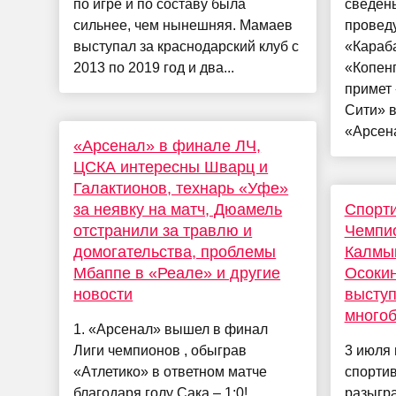
по игре и по составу была
сведены
сильнее, чем нынешняя. Мамаев
проведу
выступал за краснодарский клуб с
«Караба
2013 по 2019 год и два...
«Копен
примет
Сити» в
«Арсена
«Арсенал» в финале ЛЧ,
ЦСКА интересны Шварц и
Галактионов, технарь «Уфе»
за неявку на матч, Дюамель
Спорти
отстранили за травлю и
Чемпио
домогательства, проблемы
Калмык
Мбаппе в «Реале» и другие
Осокин
новости
выступ
много
1. «Арсенал» вышел в финал
Лиги чемпионов , обыграв
3 июля 
«Атлетико» в ответном матче
спортив
благодаря голу Сака – 1:0!
разыгра