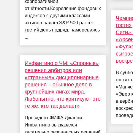
корпоративной
отчётности.Корреляция фондовых
индексов с другими классами
Чемпио
активов падает.S&P 500 растёт
гостях
третий день подряд, намереваясь
Сити» 
...
«Арсен
«Фулх
сыграе
воскре
Инфантино о ЧМ: «Спорные»
решения арбитров или
В суббо
«странные» дисциплинарные
гостях 
решения – обычное дело в
«Манче
крупнейших лигах мира.
«Эверто
Любопытно, что критикуют это
в дерби
те же, кто так делает»
воскре
проведе
Президент ФИФА Джанни
Инфантино высказался
касательно резонансных решений