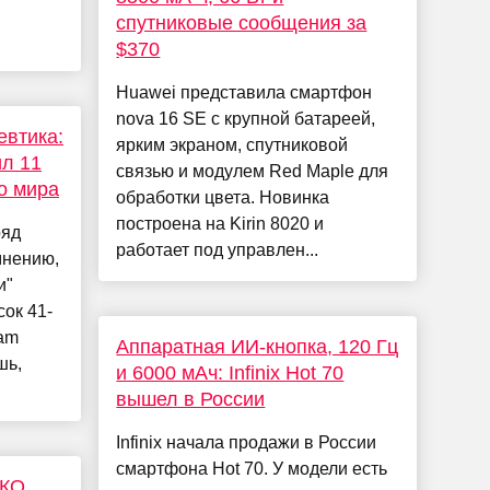
спутниковые сообщения за
$370
Huawei представила смартфон
nova 16 SE с крупной батареей,
евтика:
ярким экраном, спутниковой
л 11
связью и модулем Red Maple для
о мира
обработки цвета. Новинка
построена на Kirin 8020 и
ряд
работает под управлен...
мнению,
и"
ок 41-
ram
Аппаратная ИИ-кнопка, 120 Гц
шь,
и 6000 мАч: Infinix Hot 70
вышел в России
Infinix начала продажи в России
смартфона Hot 70. У модели есть
ЭКО