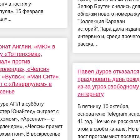
н» в гостях у
Зепюр Брутян снялись дл
пуля». 15 февраля
обложки нового номера ж
л»...
"Коллекция Караван
историй".Пара дала изда
интервью и, среди прочего
расска...
онат Англии. «МЮ» в
 у «Тоттенхэма»,
ал» против
ерленда», «Челси»
Павел Дуров отказался
 «Вулвс», «Ман Сити»
праздновать день рож
т с «Ливерпулем» в
из-за угроз свободному
сенье
интернету
туре АПЛ в субботу
В пятницу, 10 октября,
стер Юнайтед» сыграет с
основателю Telegram испо
хэмом», «Арсенал» – с
41 год. Ночью он рассказа
рлендом», «Челси» примет
этом в своём канале. Но в
рхэмптон». В воскресенье
пост программист посвяти