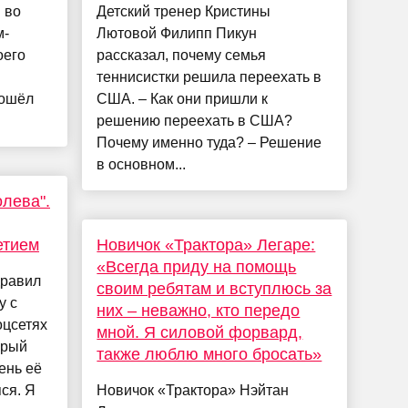
 во
Детский тренер Кристины
м-
Лютовой Филипп Пикун
оего
рассказал, почему семья
теннисистки решила переехать в
зошёл
США. – Как они пришли к
решению переехать в США?
Почему именно туда? – Решение
в основном...
олева".
етием
Новичок «Трактора» Легаре:
«Всегда приду на помощь
дравил
своим ребятам и вступлюсь за
у с
них – неважно, кто передо
оцсетях
мной. Я силовой форвард,
орый
также люблю много бросать»
ень её
ся. Я
Новичок «Трактора» Нэйтан