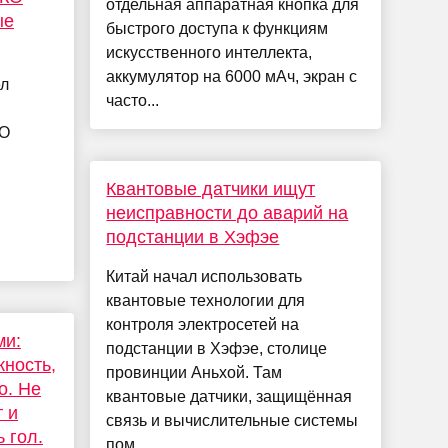
отдельная аппаратная кнопка для
ые
быстрого доступа к функциям
искусственного интеллекта,
аккумулятор на 6000 мАч, экран с
ел
часто...
КО
Квантовые датчики ищут
неисправности до аварий на
подстанции в Хэфэе
Китай начал использовать
квантовые технологии для
контроля электросетей на
ми:
подстанции в Хэфэе, столице
ность,
провинции Аньхой. Там
о. Не
квантовые датчики, защищённая
т и
связь и вычислительные системы
 гол.
пом...