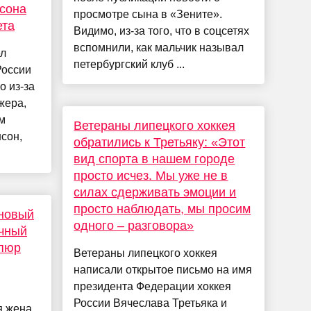
нсона
просмотре сына в «Зените».
ета
Видимо, из-за того, что в соцсетях
вспомнили, как мальчик называл
ел
петербургский клуб ...
России
о из-за
жера,
м
Ветераны липецкого хоккея
нсон,
обратились к Третьяку: «Этот
вид спорта в нашем городе
просто исчез. Мы уже не в
силах сдерживать эмоции и
просто наблюдать, мы просим
оновый
одного – разговора»
учный
епюр
Ветераны липецкого хоккея
написали открытое письмо на имя
президента Федерации хоккея
России Вячеслава Третьяка и
я жена