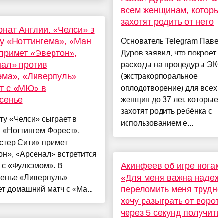
всем женщинам, котор
захотят родить от него
нат Англии. «Челси» в
 у «Ноттингема», «Ман
Основатель Telegram Пав
примет «Эвертон»,
Дуров заявил, что покроет
ал» против
расходы на процедуры Э
эма», «Ливерпуль»
(экстракорпоральное
т с «МЮ» в
оплодотворение) для всех
сенье
женщин до 37 лет, которые
захотят родить ребёнка с
ту «Челси» сыграет в
использованием е...
с «Ноттингем Форест»,
стер Сити» примет
н», «Арсенал» встретится
Акинфеев об игре нога
 с «Фулхэмом». В
«Для меня важна надеж
сенье «Ливерпуль»
переломить меня трудн
т домашний матч с «Ма...
хочу разыграть от воро
через 5 секунд получить