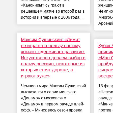
«Канониры» сыграют в
женщин
решающем матче во второй раз в
Чемпио
истории и впервые с 2006 года,...
Многоб
Арсений
Максим Сушинский: «Лимит
не играет на пользу нашему
Кубок 
хоккею, сдерживает развитие.
приним
Искусственно делаем выбор в
«Ман С
пользу россиян, некоторые из
пройду
которых стоят дороже, а
сыграе
играют хуже»
воскре
Чемпион мира Максим Сушинский
13 фев
высказался о серии минского
«Челси»
«Динамо» с московским
раунда 
«Динамо» в первом раунде плей-
«Манче
офф. – Минск весь сезон провел
против