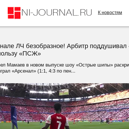
К новостям
нале ЛЧ безобразное! Арбитр поддушивал 
 пользу «ПСЖ»
ел Мамаев в новом выпуске шоу «Острые шипы» раскри
л «Арсенал» (1:1, 4:3 по пен...