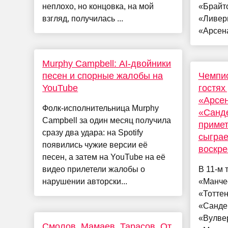
неплохо, но концовка, на мой
«Брайто
взгляд, получилась ...
«Ливер
«Арсена
Murphy Campbell: AI-двойники
песен и спорные жалобы на
Чемпи
YouTube
гостях
«Арсен
Фолк-исполнительница Murphy
«Санд
Campbell за один месяц получила
примет
сразу два удара: на Spotify
сыграе
появились чужие версии её
воскре
песен, а затем на YouTube на её
видео прилетели жалобы о
В 11-м 
нарушении авторски...
«Манче
«Тоттен
«Санде
«Вулве
Смолов, Мамаев, Тарасов. От