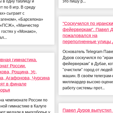
 в одну таблицу и
это пишу р...
т по 8 игр. В среду
х» сыграет с
гагеном», «Барселона»
"Соскучился по иранск
 «ПСЖ», «Манчестер
фейерверкам". Павел 
 гостях у «Монако»,
пожаловался на
л...
переполненные улицы 
Основатель Telegram Пав
Дуров соскучился по "ира
вная гимнастика.
фейерверкам" в Дубае, к
нат России.
"очистили" город от людей
ова, Рощина, Ус,
машин. В своём телеграм-
а, Агафонова, Чурсина
миллиардер высоко оцени
ят в финале
работу системы прот...
борья
на чемпионате России по
ной гимнастике в Калуге
Павел Дуров выпустил
ют медали в многоборье у