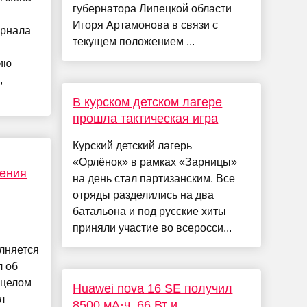
губернатора Липецкой области
я
Игоря Артамонова в связи с
урнала
текущем положением ...
нию
,
В курском детском лагере
прошла тактическая игра
Курский детский лагерь
«Орлёнок» в рамках «Зарницы»
дения
на день стал партизанским. Все
отряды разделились на два
батальона и под русские хиты
приняли участие во всеросси...
лняется
л об
 целом
Huawei nova 16 SE получил
л
8500 мА·ч, 66 Вт и