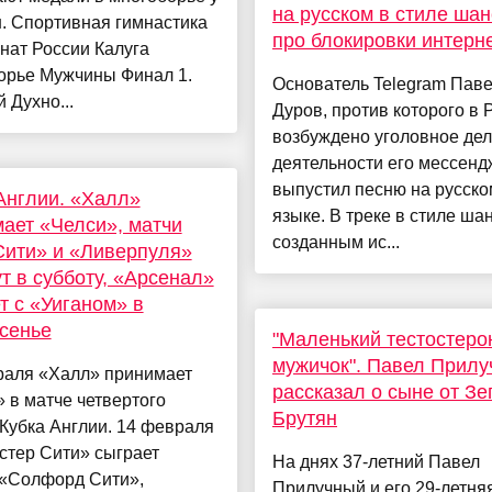
на русском в стиле ша
. Спортивная гимнастика
про блокировки интерн
нат России Калуга
орье Мужчины Финал 1.
Основатель Telegram Пав
 Духно...
Дуров, против которого в 
возбуждено уголовное дел
деятельности его мессенд
выпустил песню на русско
Англии. «Халл»
языке. В треке в стиле ша
ает «Челси», матчи
созданным ис...
ити» и «Ливерпуля»
т в субботу, «Арсенал»
т с «Уиганом» в
сенье
"Маленький тестостер
мужичок". Павел Прил
раля «Халл» принимает
рассказал о сыне от З
 в матче четвертого
Брутян
Кубка Англии. 14 февраля
стер Сити» сыграет
На днях 37-летний Павел
 «Солфорд Сити»,
Прилучный и его 29-летня