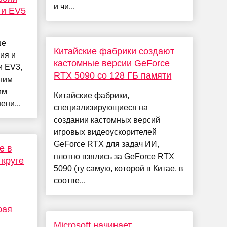
и чи...
 и EV5
ше
Китайские фабрики создают
ия и
кастомные версии GeForce
и EV3,
RTX 5090 со 128 ГБ памяти
ним
им
Китайские фабрики,
ни...
специализирующиеся на
создании кастомных версий
игровых видеоускорителей
GeForce RTX для задач ИИ,
е в
плотно взялись за GeForce RTX
круге
5090 (ту самую, которой в Китае, в
соотве...
рая
Microsoft начинает