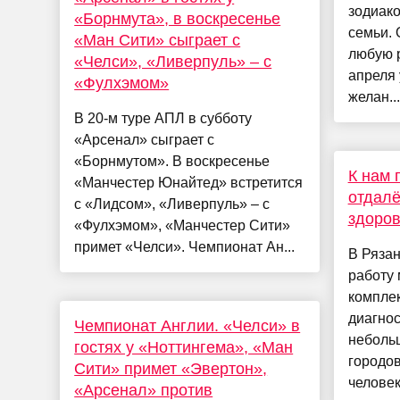
зодиако
«Борнмута», в воскресенье
семьи. 
«Ман Сити» сыграет с
любую р
«Челси», «Ливерпуль» – с
апреля 
«Фулхэмом»
желан...
В 20-м туре АПЛ в субботу
«Арсенал» сыграет с
«Борнмутом». В воскресенье
К нам 
«Манчестер Юнайтед» встретится
отдалё
с «Лидсом», «Ливерпуль» – с
здоров
«Фулхэмом», «Манчестер Сити»
примет «Челси». Чемпионат Ан...
В Рязан
работу
комплек
диагнос
Чемпионат Англии. «Челси» в
небольш
гостях у «Ноттингема», «Ман
городов
Сити» примет «Эвертон»,
человек 
«Арсенал» против