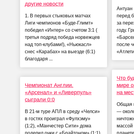
другие новости
Антуан
1. В первых стыковых матчах
перед 
Лиги чемпионов «Буде-Глимт»
за пере
победил «Интер» со счетом 3:1 (
году. Г
третья подряд победа норвежцев
«Барсел
над топ-клубами!), «Ньюкасл»
после ч
снес «Карабах» на выезде (6:1)
«Атлети
благодаря ...
Что бу
Чемпионат Англии.
мире о
«Арсенал» и «Ливерпуль»
на мес
сыграли 0:0
Общая 
В 21-м туре АПЛ в среду «Челси»
— около
в гостях проиграл «Фулхэму»
ничтож
(1:2), «Манчестер Сити» дома
массой
поделил очки с «Брайтоном» (1:1),
планет