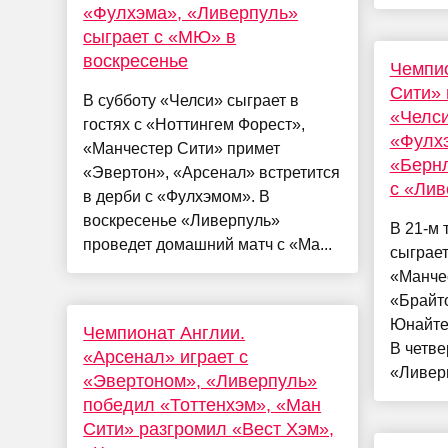
«Фулхэма», «Ливерпуль»
сыграет с «МЮ» в
воскресенье
Чемпио
Сити» 
В субботу «Челси» сыграет в
«Челси
гостях с «Ноттингем Форест»,
«Фулх
«Манчестер Сити» примет
«Бернл
«Эвертон», «Арсенал» встретится
с «Лив
в дерби с «Фулхэмом». В
воскресенье «Ливерпуль»
В 21-м 
проведет домашний матч с «Ма...
сыграет
«Манче
«Брайт
Юнайтед
Чемпионат Англии.
В четве
«Арсенал» играет с
«Ливерп
«Эвертоном», «Ливерпуль»
победил «Тоттенхэм», «Ман
Сити» разгромил «Вест Хэм»,