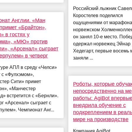
Российский лыжник Савел
Коростелев поделился
нат Англии. «Ман
ощущениями от марафона
примет «Брайтон»,
норвежском Холменколлен
» в гостях у
он занял 10-е место. Побе
эма», «МЮ» против
одержал норвежец Эйнар
и», «Арсенал» сыграет
Хедегарт, первые восемь 
ерпулем» в четверг
заняли ...
туре АПЛ в среду «Челси»
 с «Фулхэмом»,
стер Сити» примет
Роботы, которые обуча
он», «Манчестер
непосредственно на ме
» встретится с «Бернли».
работы: AgiBot впервы
рг «Арсенал» сыграет с
внедрила обучение с
улем». Чемпионат Анг...
подкреплением в реал
мире на производстве
Компания AgiBot,