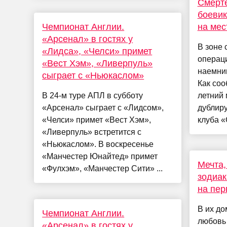
Смерте
боевик
Чемпионат Англии.
на мес
«Арсенал» в гостях у
В зоне
«Лидса», «Челси» примет
операц
«Вест Хэм», «Ливерпуль»
наемник
сыграет с «Ньюкаслом»
Как соо
В 24-м туре АПЛ в субботу
летний 
«Арсенал» сыграет с «Лидсом»,
дублир
«Челси» примет «Вест Хэм»,
клуба «
«Ливерпуль» встретится с
«Ньюкаслом». В воскресенье
«Манчестер Юнайтед» примет
Мечта,
«Фулхэм», «Манчестер Сити» ...
зодиак
на пер
В их до
Чемпионат Англии.
любовь 
«Арсенал» в гостях у