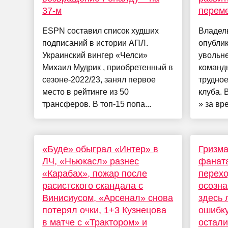
37-м
перем
ESPN составил список худших
Владел
подписаний в истории АПЛ.
опубли
Украинский вингер «Челси»
увольне
Михаил Мудрик , приобретенный в
команды
сезоне-2022/23, занял первое
трудное
место в рейтинге из 50
клуба. 
трансферов. В топ-15 попа...
» за вре
«Буде» обыграл «Интер» в
Гризма
ЛЧ, «Ньюкасл» разнес
фаната
«Карабах», пожар после
перехо
расистского скандала с
осозна
Винисиусом, «Арсенал» снова
здесь 
потерял очки, 1+3 Кузнецова
ошибку
в матче с «Трактором» и
остали