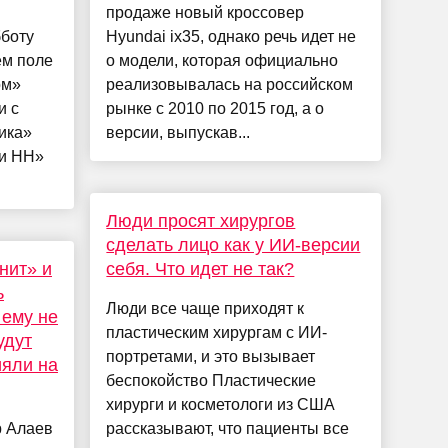
продаже новый кроссовер
бботу
Hyundai ix35, однако речь идет не
ем поле
о модели, которая официально
ом»
реализовывалась на российском
и с
рынке с 2010 по 2015 год, а о
ика»
версии, выпускав...
ри НН»
Люди просят хирургов
сделать лицо как у ИИ-версии
нит» и
себя. Что идет не так?
ь
Люди все чаще приходят к
 ему не
пластическим хирургам с ИИ-
удут
портретами, и это вызывает
ияли на
беспокойство Пластические
хирурги и косметологи из США
р Алаев
рассказывают, что пациенты все