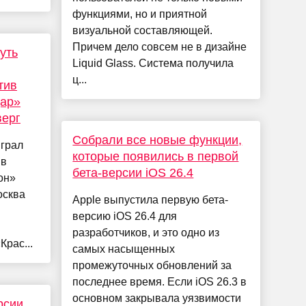
функциями, но и приятной
визуальной составляющей.
Причем дело совсем не в дизайне
уть
Liquid Glass. Система получила
ц...
тив
дар»
верг
Собрали все новые функции,
ыграл
которые появились в первой
 в
бета-версии iOS 26.4
он»
осква
Apple выпустила первую бета-
версию iOS 26.4 для
разработчиков, и это одно из
Крас...
самых насыщенных
промежуточных обновлений за
последнее время. Если iOS 26.3 в
основном закрывала уязвимости
рсии