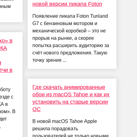
новой версии пикапа Foton
нным
Появление пикапа Foton Tunland
G7 с бензиновым мотором и
механической коробкой – это не
прорыв на рынке, а скорее
ко» в
попытка расширить аудиторию за
СКА
счёт нового предложения. Такую
точку зрения ...
и
тчи в
Где скачать анимированные
бботу
обои из macOS Tahoe и как их
езде с
установить на старые версии
А в
ОС
ном». В
дет
В новой macOS Tahoe Apple
,
решила порадовать
пользователей не только новыми