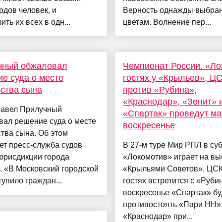
дов человек, и
Верность однажды выбра
ить их всех в одн...
цветам. Волнение пер...
чный обжаловал
Чемпионат России. «Ло
е суда о месте
гостях у «Крыльев», Ц
ства сына
против «Рубина»,
«Краснодар», «Зенит» 
Павел Прилучный
«Спартак» проведут ма
вал решение суда о месте
воскресенье
тва сына. Об этом
т пресс-служба судов
В 27-м туре Мир РПЛ в су
юрисдикции города
«Локомотив» играет на вы
 «В Московский городской
«Крыльями Советов», ЦСК
тупило граждан...
гостях встретится с «Руби
воскресенье «Спартак» бу
противостоять «Пари НН»
«Краснодар» при...