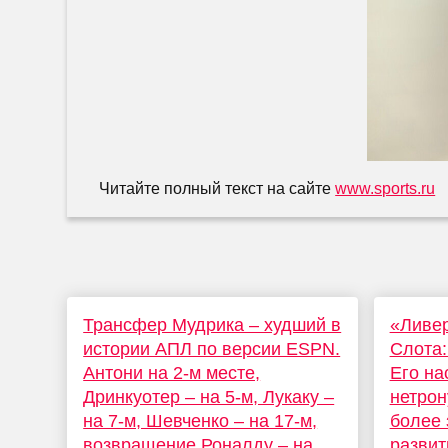
Читайте полный текст на сайте
www.sports.ru
Трансфер Мудрика – худший в
«Ливер
истории АПЛ по версии ESPN.
Слота:
Антони на 2-м месте,
Его на
Дринкуотер – на 5-м, Лукаку –
нетрон
на 7-м, Шевченко – на 17-м,
более 
возвращение Роналду – на
развит