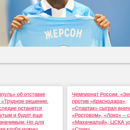
пуль» об отставке
Чемпионат России. «Зе
 «Трудное решение.
против «Краснодара»,
следие останется
«Спартак» сыграл внич
утым и будет еще
«Ростовом», «Локо» – с
значимым. Но для
«Махачкалой», ЦСКА у
ия клуба нужны
«Сочи»