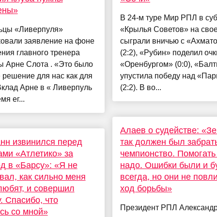
ены»
В 24-м туре Мир РПЛ в су
ьцы «Ливерпуля»
«Крылья Советов» на сво
ковали заявление на фоне
сыграли вничью с «Ахмат
ния главного тренера
(2:2), «Рубин» поделил очк
 Арне Слота . «Это было
«Оренбургом» (0:0), «Балт
 решение для нас как для
упустила победу над «Па
Вклад Арне в « Ливерпуль
(2:2). В во...
мя ег...
Алаев о судействе: «Зе
нн извинился перед
так должен был забрат
ми «Атлетико» за
чемпионство. Помогать
д в «Барсу»: «Я не
надо. Ошибки были и б
вал, как сильно меня
всегда, но они не повл
любят, и совершил
ход борьбы»
. Спасибо, что
Президент РПЛ Александ
сь со мной»