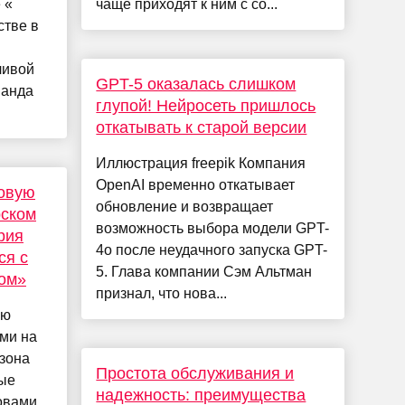
 «
чаще приходят к ним с со...
стве в
ливой
GPT-5 оказалась слишком
манда
глупой! Нейросеть пришлось
откатывать к старой версии
Иллюстрация freepik Компания
OpenAI временно откатывает
новую
обновление и возвращает
рском
возможность выбора модели GPT-
рия
4o после неудачного запуска GPT-
ся с
5. Глава компании Сэм Альтман
ром»
признал, что нова...
ую
ми на
зона
Простота обслуживания и
рые
надежность: преимущества
овами.