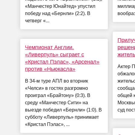
«Манчестер Юнайтед» упустил
миллиар
победу над «Бернли» (2:2). В
вообраз
четверг «...
Прилу
Чемпионат Англии.
решени
«Ливерпуль» сыграет с
житель
«Кристал Пэлас», «Арсенал»
Актер 
против «Ньюкасла»
обжало
В 34-м туре АПЛ во вторник
жительс
«Челси» в гостях разгромно
сообщае
проиграл «Брайтону» (0:3). В
общей 
среду «Манчестер Сити» на
Москвы.
выезде победил «Бернли» (1:0). В
суд пос
субботу «Ливерпуль» принимает
«Кристал Пэлас», ...