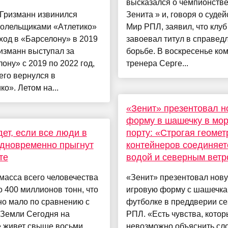
высказался о чемпионстве
 Гризманн извинился
Зенита » и, говоря о судей
болельщиками «Атлетико»
Мир РПЛ, заявил, что клуб
ход в «Барселону» в 2019
завоевал титул в справед
ризманн выступал за
борьбе. В воскресенье ко
ону» с 2019 по 2022 год,
тренера Серге...
его вернулся в
ко». Летом на...
«Зенит» презентовал 
форму в шашечку в мо
дет, если все люди в
порту: «Строгая геомет
дновременно прыгнут
контейнеров соединяет
те
водой и северным вет
масса всего человечества
«Зенит» презентовал нов
 400 миллионов тонн, что
игровую форму с шашечка
но мало по сравнению с
футболке в преддверии се
 Земли Сегодня на
РПЛ. «Есть чувства, кото
е живет свыше восьми
невозможно объяснить сл