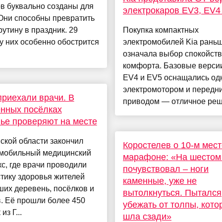
в буквально созданы для
электрокаров EV3, EV4
Они способны превратить
утину в праздник. 29
Покупка компактных
у них особенно обострится
электромобилей Kia рань
означала выбор спокойств
комфорта. Базовые верси
EV4 и EV5 оснащались од
электромотором и передн
приехали врачи. В
приводом — отличное реше
нных посёлках
ье проверяют на месте
ской области закончил
Коростелев о 10-м мест
 мобильный медицинский
марафоне: «На шестом 
с, где врачи проводили
почувствовал – ноги
тику здоровья жителей
каменные, уже не
их деревень, посёлков и
вытолкнуться. Пытался
. Её прошли более 450
убежать от толпы, кото
из Г...
шла сзади»