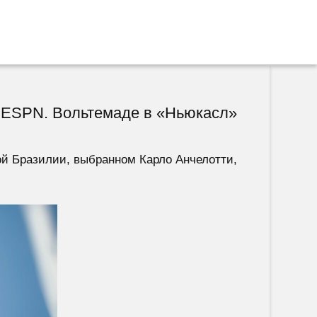
и ESPN. Вольтемаде в «Ньюкасл»
й Бразилии, выбранном Карло Анчелотти,