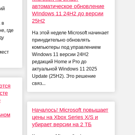
автоматическое обновление
ий
WIndows 11 24H2 до версии
25H2
 в
е, где
На этой неделе Microsoft начинает
ду
принудительно обновлять
компьютеры под управлением
мест
Windows 11 версии 24H2
редакций Home и Pro до
актуальной Windows 11 2025
Update (25H2). Это решение
связ...
ются
сте
е
Началось! Microsoft повышает
ьном
цены на Xbox Series X/S и
убирает версии на 2 ТБ