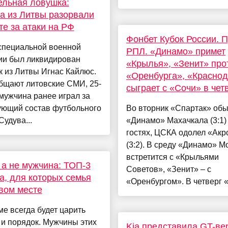
льная ловушка:
а из Литвы разорвали
те за атаки на РФ
Фонбет Кубок России. П
 специальной военной
РПЛ. «Динамо» примет
ии был ликвидирован
«Крылья», «Зенит» про
 из Литвы Игнас Кайлюс.
«Оренбурга», «Красно
бщают литовские СМИ, 25-
сыграет с «Сочи» в чет
мужчина ранее играл за
ующий состав футбольного
Во вторник «Спартак» об
Судува...
«Динамо» Махачкала (3:1)
гостях, ЦСКА одолел «Акр
(3:2). В среду «Динамо» М
встретится с «Крыльями
 а не мужчина: ТОП-3
Советов», «Зенит» – с
а, для которых семья
«Оренбургом». В четверг «
вом месте
ме всегда будет царить
и порядок. Мужчины этих
Kia представила GT-ве