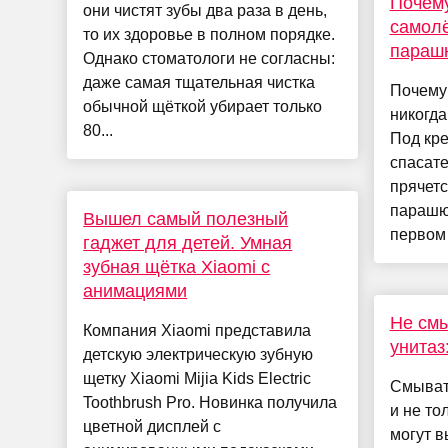
Почем
они чистят зубы два раза в день,
самол
то их здоровье в полном порядке.
параш
Однако стоматологи не согласны:
даже самая тщательная чистка
Почему 
обычной щёткой убирает только
никогд
80...
Под кр
спасате
прячетс
парашю
Вышел самый полезный
первом к
гаджет для детей. Умная
зубная щётка Xiaomi с
анимациями
Не смы
Компания Xiaomi представила
унитаз
детскую электрическую зубную
щетку Xiaomi Mijia Kids Electric
Смывать
Toothbrush Pro. Новинка получила
и не то
цветной дисплей с
могут 