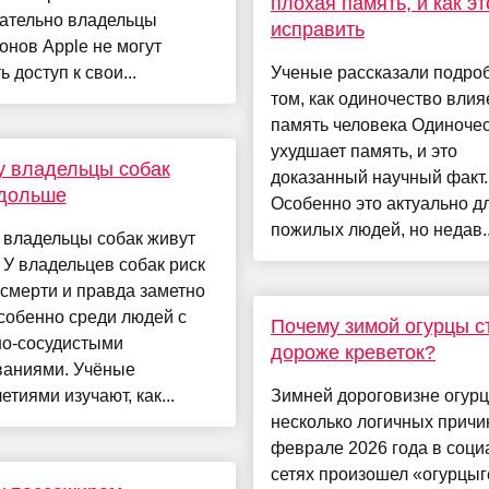
плохая память, и как эт
ательно владельцы
исправить
нов Apple не могут
ь доступ к свои...
Ученые рассказали подроб
том, как одиночество влия
память человека Одиноче
ухудшает память, и это
 владельцы собак
доказанный научный факт.
 дольше
Особенно это актуально д
пожилых людей, но недав..
 владельцы собак живут
У владельцев собак риск
смерти и правда заметно
собенно среди людей с
Почему зимой огурцы с
но-сосудистыми
дороже креветок?
ваниями. Учёные
етиями изучают, как...
Зимней дороговизне огурц
несколько логичных причи
феврале 2026 года в соц
сетях произошел «огурцыг