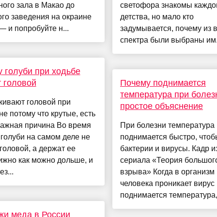
ого зала в Макао до
светофора знакомы каждо
го заведения на окраине
детства, но мало кто
— и попробуйте н...
задумывается, почему из 
спектра были выбраны им.
 голуби при ходьбе
 головой
Почему поднимается
температура при болез
кивают головой при
простое объяснение
не потому что крутые, есть
важная причина Во время
При болезни температура
голуби на самом деле не
поднимается быстро, чтоб
головой, а держат ее
бактерии и вирусы. Кадр и
жно как можно дольше, и
сериала «Теория большог
з...
взрыва» Когда в организм
человека проникает вирус 
поднимается температура, э
и меда в России