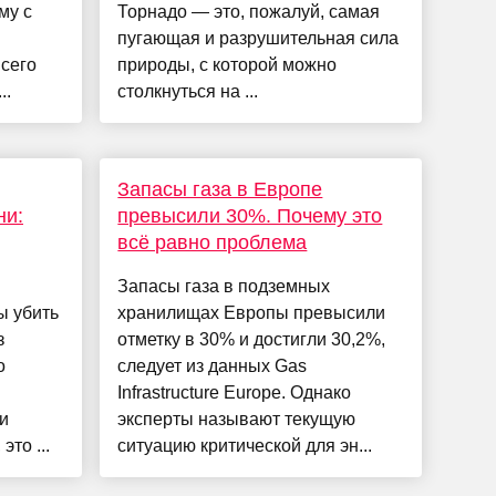
му с
Торнадо — это, пожалуй, самая
пугающая и разрушительная сила
всего
природы, с которой можно
..
столкнуться на ...
Запасы газа в Европе
ни:
превысили 30%. Почему это
всё равно проблема
Запасы газа в подземных
ы убить
хранилищах Европы превысили
з
отметку в 30% и достигли 30,2%,
о
следует из данных Gas
Infrastructure Europe. Однако
и
эксперты называют текущую
то ...
ситуацию критической для эн...