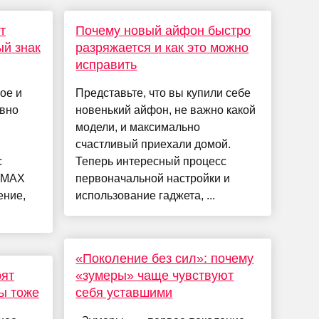
т
Почему новый айфон быстро
й знак
разряжается и как это можно
исправить
ое и
Представьте, что вы купили себе
вно
новенький айфон, не важно какой
модели, и максимально
счастливый приехали домой.
:
Теперь интересный процесс
о MAX
первоначальной настройки и
ение,
использование гаджета, ...
«Поколение без сил»: почему
ят
«зумеры» чаще чувствуют
вы тоже
себя уставшими