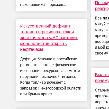
Почему
накопившихся пережив...
реагир
Все ли
мяту? 
Искусственный дефицит
мяту лю
топлива в регионах: какая
пример
жесткая мера ФАС заставит
вообще 
монополистов открыть
и мой к
нефтебазы
своему 
Дефицит бензина в российских
регионах — это не физическое
исчерпание ресурсов, а симптом
Вылета
нарушения рыночной гигиены.
почему
Когда топливо исчезает с
заправок Нижегородской области
Старые
или Крыма при ст...
прилож
перест
запуске