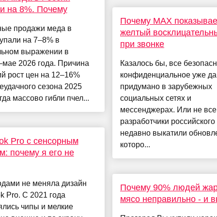
и на 8%. Почему
Почему MAX показывае
ные продажи меда в
желтый восклицательны
упали на 7–8% в
при звонке
льном выражении в
–мае 2026 года. Причина
Казалось бы, все безопасн
й рост цен на 12–16%
конфиденциальное уже да
еудачного сезона 2025
придумано в зарубежных
огда массово гибли пчел...
социальных сетях и
мессенджерах. Или не все
разработчики российског
недавно выкатили обновл
k Pro с сенсорным
которо...
м: почему я его не
одами не меняла дизайн
Почему 90% людей жар
 Pro. С 2021 года
мясо неправильно - и 
ялись чипы и мелкие