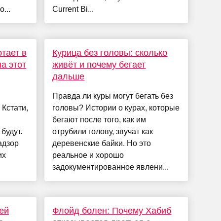
...
Current Bi...
тает в
Курица без головы: сколько
на этот
живёт и почему бегает
дальше
Правда ли куры могут бегать без
 Кстати,
головы? Истории о курах, которые
бегают после того, как им
будут.
отрубили голову, звучат как
адзор
деревенские байки. Но это
их
реальное и хорошо
задокументированное явлени...
ей
Флойд болен: Почему Хабиб