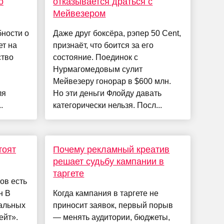
о
отказывается драться с
Мейвезером
ности о
Даже друг боксёра, рэпер 50 Cent,
ет на
признаёт, что боится за его
ство
состояние. Поединок с
Нурмагомедовым сулит
Мейвезеру гонорар в $600 млн.
ля
Но эти деньги Флойду давать
.
категорически нельзя. Посл...
тоят
Почему рекламный креатив
решает судьбу кампании в
таргете
ов есть
н В
Когда кампания в таргете не
иальных
приносит заявок, первый порыв
ейт».
— менять аудитории, бюджеты,