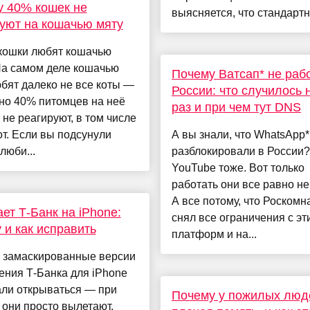
 40% кошек не
выясняется, что стандартно
уют на кошачью мяту
 кошки любят кошачью
На самом деле кошачью
Почему Ватсап* не рабо
бят далеко не все коты —
России: что случилось 
но 40% питомцев на неё
раз и при чем тут DNS
не реагируют, в том числе
от. Если вы подсунули
А вы знали, что WhatsApp*
люби...
разблокировали в России?
YouTube тоже. Вот только
работать они все равно не 
А все потому, что Роскомн
ет Т-Банк на iPhone:
снял все ограничения с эт
 и как исправить
платформ и на...
 замаскированные версии
ения Т-Банка для iPhone
али открываться — при
Почему у пожилых люд
 они просто вылетают.