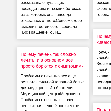
рассказала о пугающих
роскошн
последствиях инъекций ботокса,
скромно
из-за которых она навсегда
города 
отказалась от него.Совсем скоро
выходит третий сезон сериала
"Возвращение" с Ли...
Почему
кивают
Голуби 
Почему печень так сложно
ходьбе 
лечить, и в основном все
более 
просто борются с симптомами
ходьбы 
Проблемы с печенью все еще
кивают 
остаются сильной головной болью
неподви
для медицины. Изображение:
потом ре
Медицинский центр «Медюнион
Проблемы с печенью — очень
неприятная вещь. Хроническое
Продаж