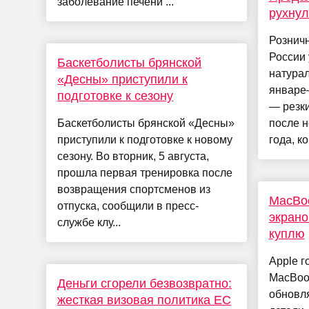
заболевание печени ...
рухнул
Рознич
России 
Баскетболисты брянской
натура
«Десны» приступили к
январе
подготовке к сезону
— резки
Баскетболисты брянской «Десны»
после н
приступили к подготовке к новому
года, к
сезону. Во вторник, 5 августа,
прошла первая тренировка после
возвращения спортсменов из
MacBoo
отпуска, сообщили в пресс-
экрано
службе клу...
куплю
Apple г
MacBook
Деньги сгорели безвозвратно:
обновл
жесткая визовая политика ЕС