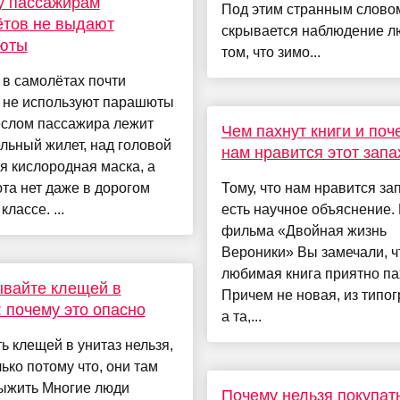
у пассажирам
Под этим странным слово
ётов не выдают
скрывается наблюдение л
юты
том, что зимо...
в самолётах почти
а не используют парашюты
еслом пассажира лежит
Чем пахнут книги и поч
льный жилет, над головой
нам нравится этот запа
я кислородная маска, а
та нет даже в дорогом
Тому, что нам нравится зап
лассе. ...
есть научное объяснение. 
фильма «Двойная жизнь
Вероники» Вы замечали, ч
любимая книга приятно па
вайте клещей в
Причем не новая, из типо
: почему это опасно
а та,...
 клещей в унитаз нельзя,
лько потому что, они там
выжить Многие люди
Почему нельзя покупат