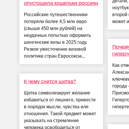
детали,
опустошила кошельки россиян
ноутбук
Российские путешественники
второй 
потеряли более 4,5 млн евро
может и
(свыше 450 млн рублей) на
неудачных попытках оформить
шенгенские визы в 2025 году.
Почему
Резкое ужесточение визовой
гиперт
политики стран Евросоюза...
Как отм
Алексан
ключев
К чему снится щетка?
города 
Щетка символизирует желание
Присмо
избавиться от лишнего, привести
Гиперто
в порядок мысли, чувства или
гипертен
отношения. Такой предмет может
указывать на стремление
человека освободиться от