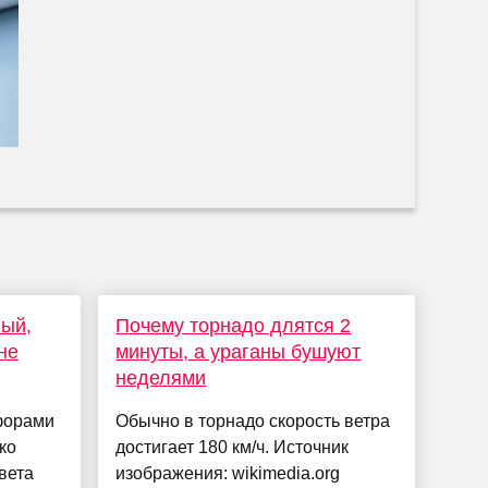
ный,
Почему торнадо длятся 2
не
минуты, а ураганы бушуют
неделями
форами
Обычно в торнадо скорость ветра
ко
достигает 180 км/ч. Источник
вета
изображения: wikimedia.org