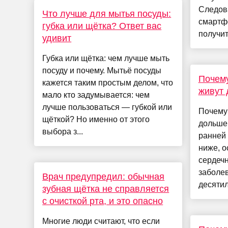
Следов
Что лучше для мытья посуды:
смартфо
губка или щётка? Ответ вас
получит
удивит
Губка или щётка: чем лучше мыть
посуду и почему. Мытьё посуды
Почему
кажется таким простым делом, что
живут
мало кто задумывается: чем
лучше пользоваться — губкой или
Почему
щёткой? Но именно от этого
дольше 
выбора з...
ранней 
ниже, о
сердеч
заболе
Врач предупредил: обычная
десятил
зубная щётка не справляется
с очисткой рта, и это опасно
Многие люди считают, что если