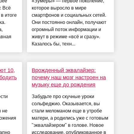
шее
«Зумеры» — первое поколение,
. Всё
которое выросло в мире
в итоге
смартфонов и социальных сетей.
ка.
Они постоянно онлайн, получают
а,
огромный поток информации и
авная
живут в режиме «всё и сразу».
Казалось бы, техн...
ют 10,
Врожденный эквалайзер:
ободить
почему наш мозг настроен на
музыку еще до рождения
ести
Забудьте про скучные уроки
сольфеджио. Оказывается, вы
 не
стали меломаном еще в утробе
ложения
матери, а родились уже с готовым
"эквалайзером" в голове. Новое
апно
исследование, опубликованное в