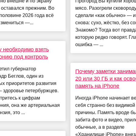
 но внешне и по экрану
Прогород Вы купили хоро
 оставался прежним. Во
мясо. Разогрели сковороду
половине 2026 года всё
сделали «как обычно» — и 
змениться —...
снова: сухо, жёстко, без со
Знакомо? Тогда вот правд
которую редко говорят. Гл
ошибка — ...
 необходимо взять
онию под контроль
етил губернатор
Почему заметки занима
др Беглов, один из
20 или 30 ГБ и как осв
ых приоритетов развития
память на iPhone
– здоровье петербуржцев.
тритесь к цифрам
Иногда iPhone начинает в
ния, она же артериальная
себя странно без видимой
зия, это ...
причины. Память вроде бы
забита фото и видео, при
обычные, а в разделе
«Хранилище iPhone» внез