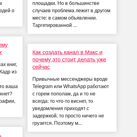
м
площадки. Но в большинстве
юдей о
случаев проблема лежит в другом
месте: в самом объявлении.
Таргетированной ...
ему
х
Как создать канал в Макс и
почему это стоит делать уже
ах книг,
сейчас
Кадр из
Привычные мессенджеры вроде
то ваша
Telegram или WhatsApp работают
хнет?
с горем пополам, да и то не
графии,
всегда: то что-то виснет, то
уведомления приходят с
задержкой, то просто ничего не
грузится. Поэтому м...
ь