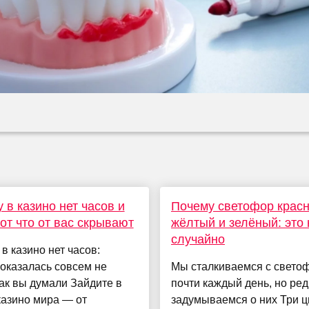
 в казино нет часов и
Почему светофор крас
вот что от вас скрывают
жёлтый и зелёный: это 
случайно
в казино нет часов:
оказалась совсем не
Мы сталкиваемся с свето
как вы думали Зайдите в
почти каждый день, но ред
казино мира — от
задумываемся о них Три ц