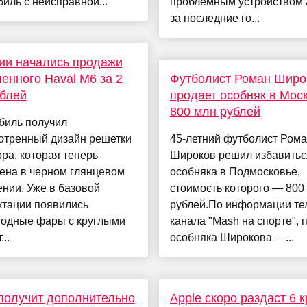
иль с неисправной...
проблемным устройством 
за последние го...
ии начались продажи
енного Haval M6 за 2
Футболист Роман Широ
блей
продает особняк в Моск
800 млн рублей
биль получил
отренный дизайн решетки
45-летний футболист Ром
ра, которая теперь
Широков решил избавитьс
ена в черном глянцевом
особняка в Подмосковье,
нии. Уже в базовой
стоимость которого — 800
ктации появились
рублей.По информации те
иодные фары с круглыми
канала "Mash на спорте",
..
особняка Широкова —...
получит дополнительно
Apple скоро раздаст 6 