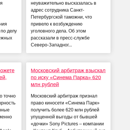
ия
неуважительно высказалась в
адрес сотрудника Санкт-
Петербургской таможни, что
ния
привело к возбуждению
 по делу
уголовного дела. Об этом
ежных
рассказали в пресс-службе
Северо-Западног...
можете
Московский арбитраж взыскал
ей,
по иску «Синема Парка» 620
млн рублей
о точно
Московский арбитраж признал
ярность
право киносети «Синема Парк»
нные
получить более 620 млн рублей
именно
упущенной выгоды от бывшей
«дочки» Sony Pictures – компании