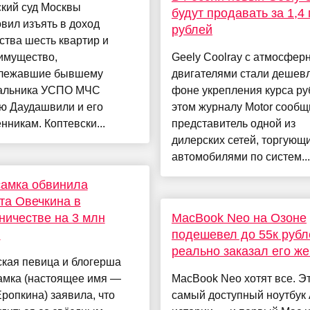
кий суд Москвы
будут продавать за 1,4
вил изъять в доход
рублей
ства шесть квартир и
имущество,
Geely Coolray с атмосфе
лежавшие бывшему
двигателями стали дешев
альника УСПО МЧС
фоне укрепления курса ру
ю Даудашвили и его
этом журналу Motor сообщ
нникам. Коптевски...
представитель одной из
дилерских сетей, торгующ
автомобилями по систем...
самка обвинила
та Овечкина в
ичестве на 3 млн
MacBook Neo на Озоне
й
подешевел до 55к рубл
реально заказал его ж
кая певица и блогерша
амка (настоящее имя —
MacBook Neo хотят все. Э
ропкина) заявила, что
самый доступный ноутбук 