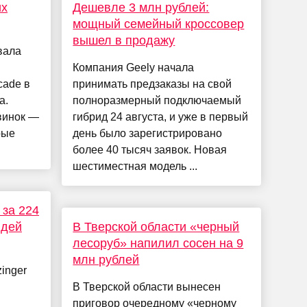
их
Дешевле 3 млн рублей:
мощный семейный кроссовер
вышел в продажу
вала
Компания Geely начала
cade в
принимать предзаказы на свой
а.
полноразмерный подключаемый
винок —
гибрид 24 августа, и уже в первый
рые
день было зарегистрировано
более 40 тысяч заявок. Новая
шестиместная модель ...
 за 224
юдей
В Тверской области «черный
лесоруб» напилил сосен на 9
млн рублей
inger
В Тверской области вынесен
приговор очередному «черному