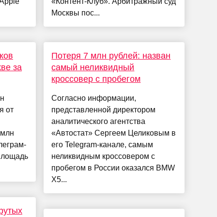
Apple
«Контент-Клуб». Арбитражный суд
Москвы пос...
ков
Потеря 7 млн рублей: назван
ве за
самый неликвидный
кроссовер с пробегом
ан
Согласно информации,
я от
представленной директором
аналитического агентства
 млн
«Автостат» Сергеем Целиковым в
леграм-
его Telegram-канале, самым
 площадь
неликвидным кроссовером с
пробегом в России оказался BMW
X5...
крутых