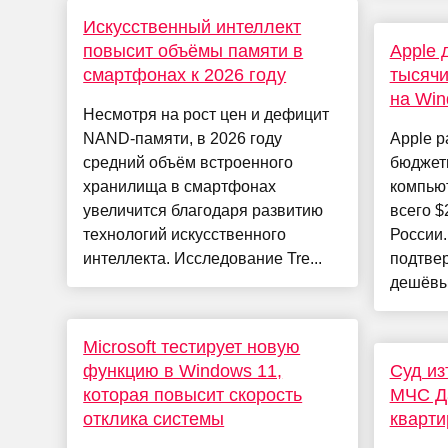
Искусственный интеллект
повысит объёмы памяти в
Apple 
смартфонах к 2026 году
тысячи
на Wi
Несмотря на рост цен и дефицит
NAND-памяти, в 2026 году
Apple р
средний объём встроенного
бюджет
хранилища в смартфонах
компью
увеличится благодаря развитию
всего $
технологий искусственного
России
интеллекта. Исследование Tre...
подтвер
дешёвый
Microsoft тестирует новую
функцию в Windows 11,
Суд из
которая повысит скорость
МЧС Д
отклика системы
кварти