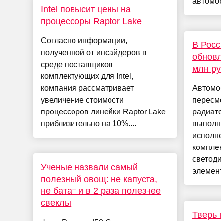
автомоб
Intel повысит цены на
процессоры Raptor Lake
Согласно информации,
В Росс
полученной от инсайдеров в
обновл
среде поставщиков
млн ру
комплектующих для Intel,
компания рассматривает
Автомо
увеличение стоимости
пересм
процессоров линейки Raptor Lake
радиато
приблизительно на 10%....
выполн
исполне
компле
светод
Ученые назвали самый
элемент.
полезный овощ: не капуста,
не батат и в 2 раза полезнее
свеклы
Тверь 