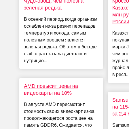
Чудо-овощ: чем полезна
Кроссо
зеленая редька
Казахс
млн ру
В осенний период, когда организм
Росси
ослаблен из-за резких перепадов
температур и холода, самым
Казахс
полезным овощем является
покупаю
зеленая редька. Об этом в беседе
марки 
с aif.ru рассказала диетолог и
чем рос
нутрицио...
журнал 
прайс-л
в респ..
AMD повысит цены на
видеокарты на 10%
Samsu
В августе AMD пересмотрит
на 115
стоимость своих видеокарт из-за
за 2,4
продолжающегося роста цен на
память GDDR6. Ожидается, что
Samsun