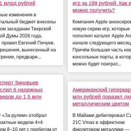
1 млрд рублей
игр за 199 рублей. Как 
можно получить?
ные изменения в
пальный бюджет внесены
Компания Apple анонсиро
ом заседании Тверской
новую серию игр, которые
ой Думы 2026 года,
пополнят каталог Apple Ar
 провел Евгений Пичуев.
начале следующего месяц
 решения, вынесенный на
Причём большая часть но
рение, предвари...
консольные порты, в кото
можно будет поиграт...
сперт Зиновьев
слил 6 надежных
Американский гиперкар
веров до 1,5 млн
млн рублей поразил л
й
металлическим цветом
т «За рулем» отобрал
В Майами дебютировал Cz
пактные модели 4×4
21C Vmax в эффектном
ом 8−10 лет с пробегом от
фиолетовом металлике —