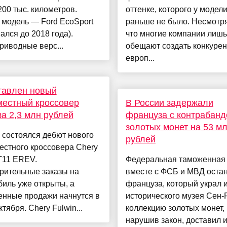
200 тыс. километров.
оттенке, которого у модел
 модель — Ford EcoSport
раньше не было. Несмотря
ался до 2018 года).
что многие компании лишь
иводные верс...
обещают создать конкурен
европ...
тавлен новый
естный кроссовер
В России задержали
за 2,3 млн рублей
француза с контрабанд
золотых монет на 53 м
 состоялся дебют нового
рублей
естного кроссовера Chery
T11 EREV.
Федеральная таможенная
рительные заказы на
вместе с ФСБ и МВД оста
иль уже открыты, а
француза, который украл 
енные продажи начнутся в
исторического музея Сен-
ктября. Chery Fulwin...
коллекцию золотых монет,
нарушив закон, доставил и