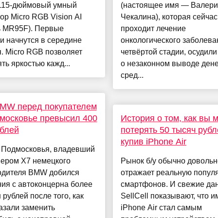
115-дюймовый умный
(настоящее имя — Валер
ор Micro RGB Vision AI
Чекалина), которая сейчас
ь MR95F). Первые
проходит лечение
и начнутся в середине
онкологического заболева
. Micro RGB позволяет
четвёртой стадии, осудили
ть яркостью кажд...
о незаконном выводе ден
сред...
BMW перед покупателем
московье превысил 400
История о том, как вы 
блей
потерять 50 тысяч рубл
купив iPhone Air
 Подмосковья, владевший
вером X7 немецкого
Рынок б/у обычно довольн
одителя BMW добился
отражает реальную попул
ия с автоконцерна более
смартфонов. И свежие да
 рублей после того, как
SellCell показывают, что 
азали заменить
iPhone Air стал самым