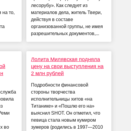
и
лесорубу». Как следует из
 на то,
материалов дела, житель Твери,
действуя в составе
та
организованной группы, не имея
разрешительных документов,...
Лолита Милявская подняла
ой
цену на свои выступления на
лн
2 млн рублей
Подробности финансовой
 служба
стороны творчества
новила
исполнительницы хитов «на
из
Титанике» и «Пошлю его на»
Реми
выяснил SHOT. Он отметил, что
певица стала новым кумиром
х во
зумеров (родились в 1997—2010