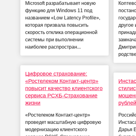
Microsoft разрабатывает новую
Коптевс
функцию для Windows 11 под
постано
названием «Low Latency Profile»,
государ
которая призвала повысить
другое 
скорость отклика операционной
принад
системы при выполнении
замнач
наиболее распростран...
Дмитри
родстве
Цифровое страхование:
«Ростелеком Контакт-центр»
Инста
повысит качество клиентского
стилис
сервиса PCXБ-Страхование
мошенн
жизни
рубле
«Ростелеком Контакт-центр»
Российс
проведет масштабную цифровую
Инстас
модернизацию клиентского
Дарья Е