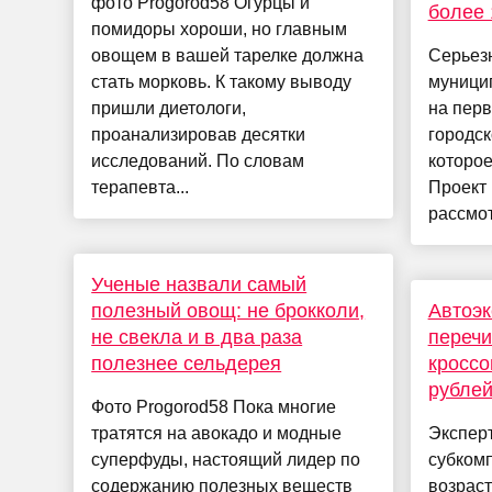
фото Progorod58 Огурцы и
более 
помидоры хороши, но главным
овощем в вашей тарелке должна
Серьез
стать морковь. К такому выводу
муници
пришли диетологи,
на перв
проанализировав десятки
городск
исследований. По словам
которое
терапевта...
Проект
рассмот
Ученые назвали самый
полезный овощ: не брокколи,
Автоэк
не свекла и в два раза
перечи
полезнее сельдерея
кроссо
рубле
Фото Progorod58 Пока многие
тратятся на авокадо и модные
Экспер
суперфуды, настоящий лидер по
субком
содержанию полезных веществ
возраст