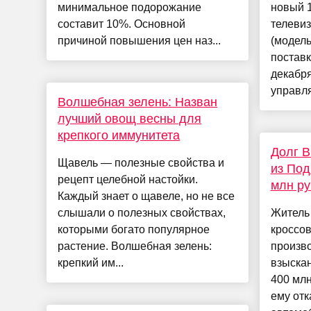
минимальное подорожание
новый 
составит 10%. Основной
телевиз
причиной повышения цен наз...
(модел
поставк
декабря
управля
Волшебная зелень: Назван
лучший овощ весны для
крепкого иммунитета
Долг 
Щавель — полезные свойства и
из Под
рецепт целебной настойки.
млн ру
Каждый знает о щавеле, но не все
слышали о полезных свойствах,
Житель
которыми богато популярное
кроссо
растение. Волшебная зелень:
произв
крепкий им...
взыскан
400 млн
ему отк