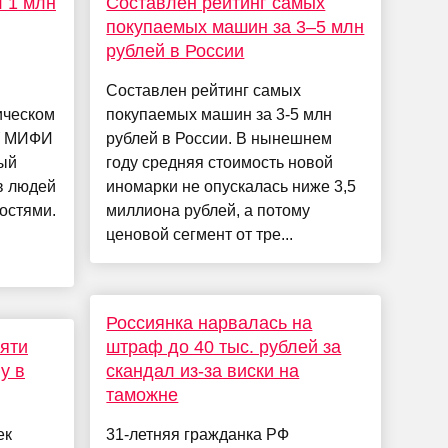
 1 млн
Составлен рейтинг самых
покупаемых машин за 3–5 млн
рублей в России
Составлен рейтинг самых
ическом
покупаемых машин за 3-5 млн
У МИФИ
рублей в России. В нынешнем
ный
году средняя стоимость новой
в людей
иномарки не опускалась ниже 3,5
остями.
миллиона рублей, а потому
ценовой сегмент от тре...
Россиянка нарвалась на
пяти
штраф до 40 тыс. рублей за
у в
скандал из-за виски на
таможне
ек
31-летняя гражданка РФ