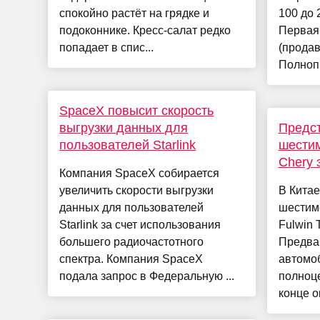
спокойно растёт на грядке и
100 до 
подоконнике. Кресс-салат редко
Первая
попадает в спис...
(продав
Полнопр
SpaceX повысит скорость
выгрузки данных для
Предс
пользователей Starlink
шестим
Chery 
Компания SpaceX собирается
увеличить скорости выгрузки
В Китае
данных для пользователей
шестим
Starlink за счет использования
Fulwin 
большего радиочастотного
Предва
спектра. Компания SpaceX
автомоб
подала запрос в Федеральную ...
полноц
конце о