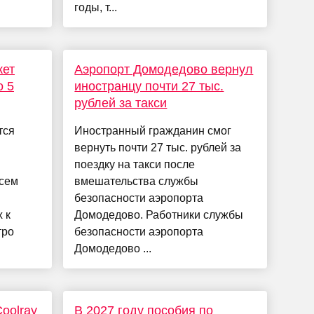
годы, т...
жет
Аэропорт Домодедово вернул
о 5
иностранцу почти 27 тыс.
рублей за такси
тся
Иностранный гражданин смог
вернуть почти 27 тыс. рублей за
поездку на такси после
всем
вмешательства службы
безопасности аэропорта
 к
Домодедово. Работники службы
тро
безопасности аэропорта
Домодедово ...
oolray
В 2027 году пособия по