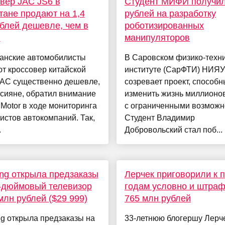
вер JAC JS6 в
Студент МИФИ получил
тане продают на 1,4
рублей на разработку
блей дешевле, чем в
роботизированных
и
манипуляторов
танские автомобилисты
В Саровском физико-техн
т кроссовер китайской
институте (СарФТИ) НИЯ
JAC существенно дешевле,
созревает проект, способ
сияне, обратил внимание
изменить жизнь миллионо
Motor в ходе мониторинга
с ограниченными возможн
истов автокомпаний. Так,
Студент Владимир
.
Добровольский стал поб...
ng открыла предзаказы
Лерчек приговорили к 
-дюймовый телевизор
годам условно и штраф
 млн рублей ($29 999)
765 млн рублей
g открыла предзаказы на
33-летнюю блогершу Лерч