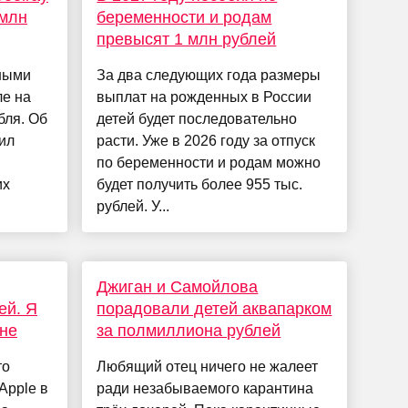
 млн
беременности и родам
превысят 1 млн рублей
рными
За два следующих года размеры
ле на
выплат на рожденных в России
бля. Об
детей будет последовательно
ил
расти. Уже в 2026 году за отпуск
по беременности и родам можно
их
будет получить более 955 тыс.
рублей. У...
Джиган и Самойлова
ей. Я
порадовали детей аквапарком
ене
за полмиллиона рублей
то
Любящий отец ничего не жалеет
Apple в
ради незабываемого карантина