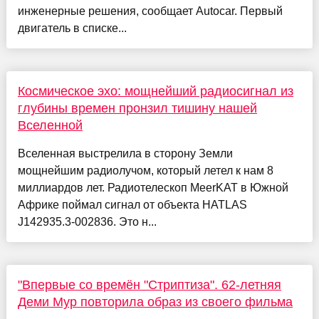
инженерные решения, сообщает Autocar. Первый
двигатель в списке...
Космическое эхо: мощнейший радиосигнал из
глубины времен пронзил тишину нашей
Вселенной
Вселенная выстрелила в сторону Земли
мощнейшим радиолучом, который летел к нам 8
миллиардов лет. Радиотелескоп MeerKAT в Южной
Африке поймал сигнал от объекта HATLAS
J142935.3-002836. Это н...
"Впервые со времён "Стриптиза". 62-летняя
Деми Мур повторила образ из своего фильма