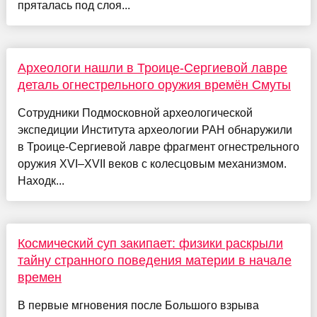
пряталась под слоя...
Археологи нашли в Троице-Сергиевой лавре
деталь огнестрельного оружия времён Смуты
Сотрудники Подмосковной археологической
экспедиции Института археологии РАН обнаружили
в Троице-Сергиевой лавре фрагмент огнестрельного
оружия XVI–XVII веков с колесцовым механизмом.
Находк...
Космический суп закипает: физики раскрыли
тайну странного поведения материи в начале
времен
В первые мгновения после Большого взрыва