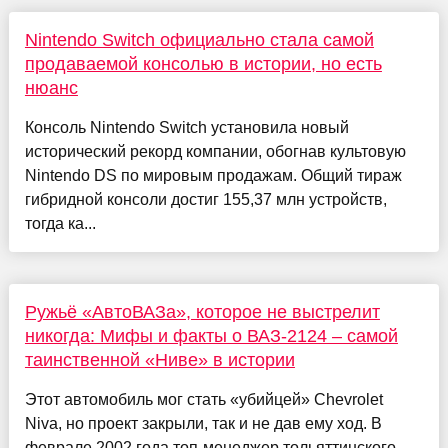
Nintendo Switch официально стала самой
продаваемой консолью в истории, но есть
нюанс
Консоль Nintendo Switch установила новый
исторический рекорд компании, обогнав культовую
Nintendo DS по мировым продажам. Общий тираж
гибридной консоли достиг 155,37 млн устройств,
тогда ка...
Ружьё «АвтоВАЗа», которое не выстрелит
никогда: Мифы и факты о ВАЗ-2124 – самой
таинственной «Ниве» в истории
Этот автомобиль мог стать «убийцей» Chevrolet
Niva, но проект закрыли, так и не дав ему ход. В
феврале 2002 года топ-менеджер тольяттинского