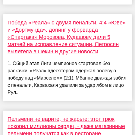
Победа «Реала» с двумя пенальти, 4:4 «Юве»
и «Дортмунда», допинг у форварда
«Спартака» Морозова, Кудашову дали 5
матчей на исправление ситуации, Петросян
вылетела в Пекин и другие новости
1. Общий этап Лиги чемпионов стартовал без
раскачки! «Реал» вдесятером одержал волевую
победу над «Марселем» (2:1), Мбаппе дважды забил
с пенальти, Карвахаля удалили за удар лбом в лицо
Рул...
Пельмени не варите, не жарьте: этот трюк
покорил миллионы сердец - даже магазинные
пельмени получатся как в ресторане