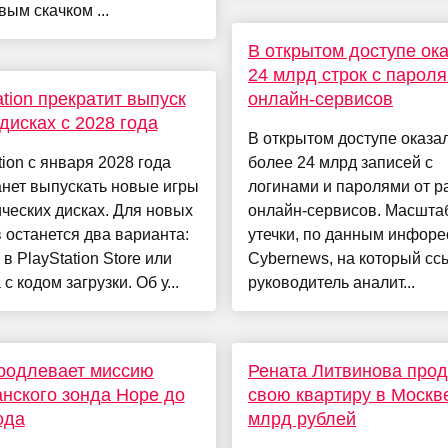
вым скачком ...
В открытом доступе ок
24 млрд строк с пароля
ation прекратит выпуск
онлайн-сервисов
 дисках с 2028 года
В открытом доступе оказа
tion с января 2028 года
более 24 млрд записей с
нет выпускать новые игры
логинами и паролями от р
ческих дисках. Для новых
онлайн-сервисов. Масшта
 останется два варианта:
утечки, по данным инфоре
 в PlayStation Store или
Cybernews, на который сс
с кодом загрузки. Об у...
руководитель аналит...
родлевает миссию
Рената Литвинова прод
нского зонда Hope до
свою квартиру в Москве
ода
млрд рублей