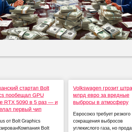
анский стартап Bolt
Volkswagen грозит штр
ics пообещал GPU
млрд евро за вредные
 RTX 5090 в 5 раз — и
выбросы в атмосферу
елал первый чип
Евросоюз требует резкого
s от Bolt Graphics
сокращения выбросов
зированКомпания Bolt
углекислого газа, но прод