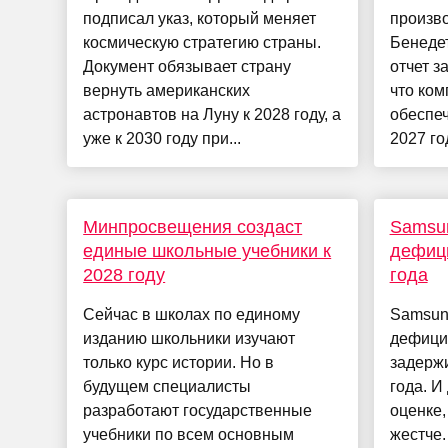
подписал указ, который меняет
произв
космическую стратегию страны.
Бенедет
Документ обязывает страну
отчет з
вернуть американских
что ком
астронавтов на Луну к 2028 году, а
обеспеч
уже к 2030 году при...
2027 го
Минпросвещения создаст
Samsu
единые школьные учебники к
дефици
2028 году
года
Сейчас в школах по единому
Samsung
изданию школьники изучают
дефици
только курс истории. Но в
задержи
будущем специалисты
года. И
разработают государственные
оценке,
учебники по всем основным
жестче.