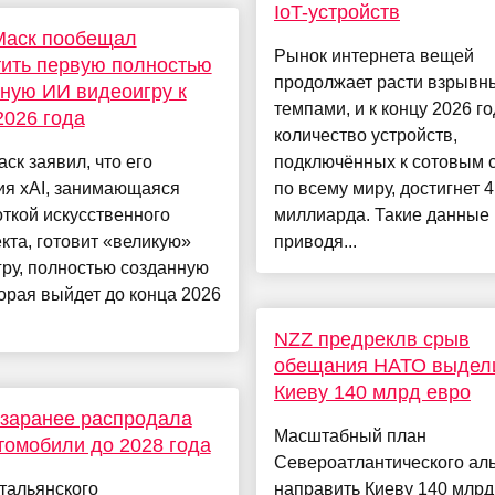
IoT-устройств
Маск пообещал
Рынок интернета вещей
ить первую полностью
продолжает расти взрывн
ную ИИ видеоигру к
темпами, и к концу 2026 г
2026 года
количество устройств,
ск заявил, что его
подключённых к сотовым 
ия xAI, занимающаяся
по всему миру, достигнет 4
ткой искусственного
миллиарда. Такие данные
кта, готовит «великую»
приводя...
ру, полностью созданную
орая выйдет до конца 2026
NZZ предреклв срыв
обещания НАТО выдел
Киеву 140 млрд евро
i заранее распродала
Масштабный план
томобили до 2028 года
Североатлантического ал
тальянского
направить Киеву 140 млрд