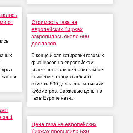
азались
ми от
Стоимость газа на
европейских биржах
закрепилась около 690
лись
долларов
азных
В конце июля котировки газовых
б
фьючерсов на европейском
сурса
рынке показали незначительное
ылается
снижение, торгуясь вблизи
отметки 690 долларов за тысячу
кубометров. Биржевые цены на
газ в Европе незн...
аёт
 за 1
Цена газа на европейских
биржах превысила 580