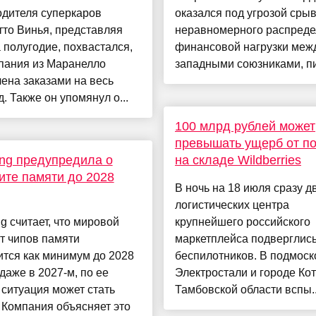
одителя суперкаров
оказался под угрозой срыв
то Винья, представляя
неравномерного распред
а полугодие, похвастался,
финансовой нагрузки меж
пания из Маранелло
западными союзниками, пи
ена заказами на весь
д. Также он упомянул о...
100 млрд рублей может
превышать ущерб от п
ng предупредила о
на складе Wildberries
те памяти до 2028
В ночь на 18 июля сразу д
логистических центра
 считает, что мировой
крупнейшего российского
т чипов памяти
маркетплейса подверглись
тся как минимум до 2028
беспилотников. В подмос
 даже в 2027-м, по ее
Электростали и городе Ко
 ситуация может стать
Тамбовской области вспы..
 Компания объясняет это