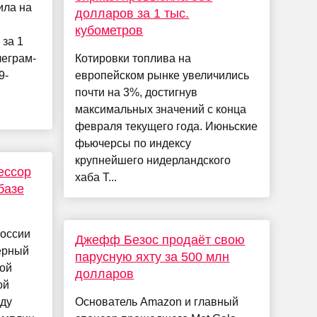
ила на
долларов за 1 тыс.
кубометров
за 1
леграм-
Котировки топлива на
9-
европейском рынке увеличились
в
почти на 3%, достигнув
максимальных значений с конца
февраля текущего года. Июньские
фьючерсы по индексу
крупнейшего нидерландского
ессор
хаба T...
базе
России
Джефф Безос продаёт свою
ерный
парусную яхту за 500 млн
кой
долларов
ой
оду
Основатель Amazon и главный