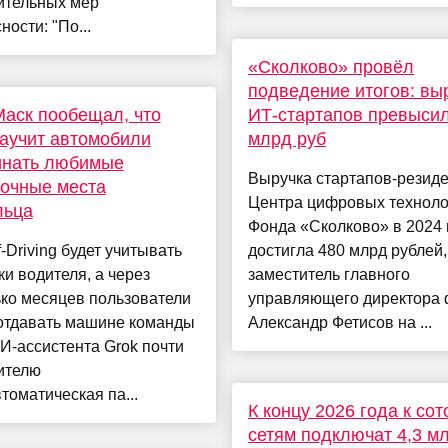
ительных мер
ности: "По...
«Сколково» провёл
подведение итогов: вы
аск пообещал, что
ИТ-стартапов превыси
научит автомобили
млрд руб
инать любимые
Выручка стартапов-резид
очные места
Центра цифровых техноло
льца
Фонда «Сколково» в 2024 
f-Driving будет учитывать
достигла 480 млрд рублей,
и водителя, а через
заместитель главного
ко месяцев пользователи
управляющего директора
 отдавать машине команды
Александр Фетисов на ...
И-ассистента Grok почти
ителю
томатическая па...
К концу 2026 года к со
сетям подключат 4,3 м