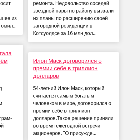
носит
ремонта. Недовольство соседей
звёздной пары по району вызвали
ьшее из
их планы по расширению своей
гомил...
загородной резиденции в
Котсуолдсе за 16 млн дол...
тала
оём
Илон Маск договорился о
премии себе в триллион
долларов
д
54-летний Илон Маск, который
считается самым богатым
м
человеком в мире, договорился о
премии себе в триллион
грам-
долларов.Такое решение приняли
ой
во время ежегодной встречи
акционеров. "О присужде...