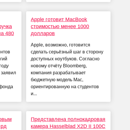
Apple готовит MacBook
ручка
стоимостью менее 1000
ла 480
долларов
Apple, возможно, готовится
ентов
сделать серьёзный шаг в сторону
гий
доступных ноутбуков. Согласно
году
новому отчёту Bloomberg,
 заявил
компания разрабатывает
бюджетную модель Mac,
 фонда
ориентированную на студентов
и...
товым
Представлена полнокадровая
лрд
камера Hasselblad X2D II 100C