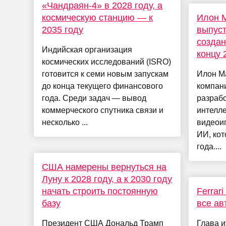
«Чандраян-4» в 2028 году, а
космическую станцию — к
Илон 
2035 году
выпуст
создан
Индийская организация
концу 
космических исследований (ISRO)
готовится к семи новым запускам
Илон Ма
до конца текущего финансового
компан
года. Среди задач — вывод
разрабо
коммерческого спутника связи и
интелле
несколько ...
видеоиг
ИИ, кот
года....
США намерены вернуться на
Луну к 2028 году, а к 2030 году
начать строить постоянную
Ferrar
базу
все ав
Президент США Дональд Трамп
Глава и