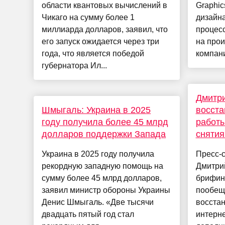
области квантовых вычислений в
Graphic
Чикаго на сумму более 1
дизайна
миллиарда долларов, заявил, что
процесс
его запуск ожидается через три
на про
года, что является победой
компани
губернатора Ил...
Дмитр
Шмыгаль: Украина в 2025
восста
году получила более 45 млрд
работы
долларов поддержки Запада
снятия
Украина в 2025 году получила
Пресс-
рекордную западную помощь на
Дмитрий
сумму более 45 млрд долларов,
брифин
заявил министр обороны Украины
пообещ
Денис Шмыгаль. «Две тысячи
восста
двадцать пятый год стал
интерне