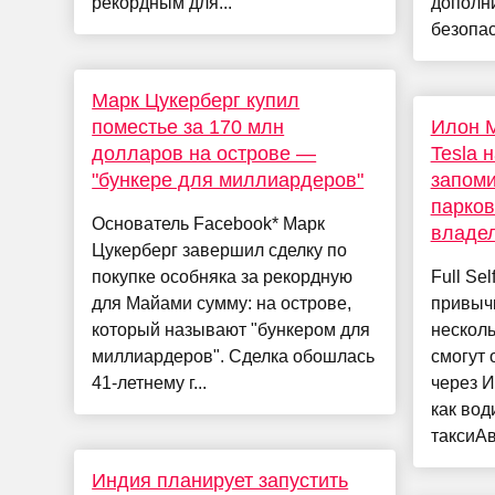
рекордным для...
дополн
безопас
Марк Цукерберг купил
поместье за 170 млн
Илон М
долларов на острове —
Tesla 
"бункере для миллиардеров"
запом
парков
Основатель Facebook* Марк
владе
Цукерберг завершил сделку по
покупке особняка за рекордную
Full Sel
для Майами сумму: на острове,
привычк
который называют "бункером для
несколь
миллиардеров". Сделка обошлась
смогут
41-летнему г...
через И
как вод
таксиАв
Индия планирует запустить