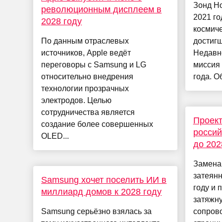
Зонд Ho
революционным дисплеем в
2021 го
2028 году
космич
По данным отраслевых
достиг
источников, Apple ведёт
Недавн
переговоры с Samsung и LG
миссия
относительно внедрения
года. О
технологии прозрачных
электродов. Целью
сотрудничества является
Проект
создание более совершенных
россий
OLED...
до 202
Замена 
затеян
Samsung хочет поселить ИИ в
году и 
миллиард домов к 2028 году
затяжн
Samsung серьёзно взялась за
сопров