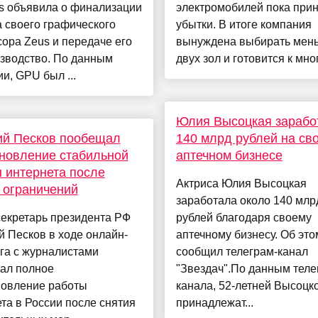
s объявила о финализации
электромобилей пока при
 своего графического
убытки. В итоге компания
ора Zeus и передаче его
вынуждена выбирать мен
изводство. По данным
двух зол и готовится к мно
и, GPU был ...
Юлия Высоцкая зарабо
ий Песков пообещал
140 млрд рублей на св
новление стабильной
аптечном бизнесе
 интернета после
Актриса Юлия Высоцкая
 ограничений
заработала около 140 млр
секретарь президента РФ
рублей благодаря своему
 Песков в ходе онлайн-
аптечному бизнесу. Об это
га с журналистами
сообщил телеграм-канал
ал полное
"Звездач".По данным теле
новление работы
канала, 52-летней Высоцк
та в России после снятия
принадлежат...