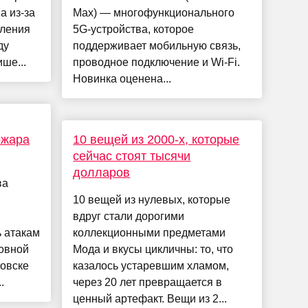
а из-за
Max) — многофункционального
еления
5G-устройства, которое
ду
поддерживает мобильную связь,
ше...
проводное подключение и Wi-Fi.
Новинка оценена...
ожара
10 вещей из 2000-х, которые
сейчас стоят тысячи
долларов
ва
10 вещей из нулевых, которые
вдруг стали дорогими
 атакам
коллекционными предметами
ковной
Мода и вкусы цикличны: то, что
товске
казалось устаревшим хламом,
.
через 20 лет превращается в
ценный артефакт. Вещи из 2...