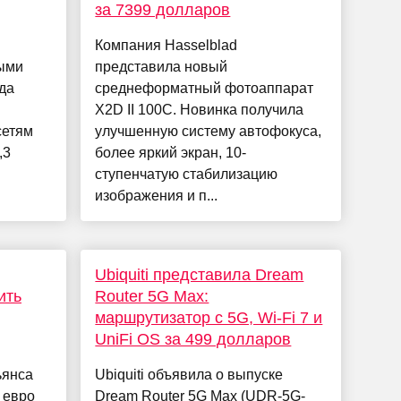
за 7399 долларов
Компания Hasselblad
ыми
представила новый
ода
среднеформатный фотоаппарат
X2D II 100C. Новинка получила
сетям
улучшенную систему автофокуса,
,3
более яркий экран, 10-
ступенчатую стабилизацию
изображения и п...
Ubiquiti представила Dream
ить
Router 5G Max:
маршрутизатор с 5G, Wi-Fi 7 и
UniFi OS за 499 долларов
ьянса
Ubiquiti объявила о выпуске
 евро
Dream Router 5G Max (UDR-5G-