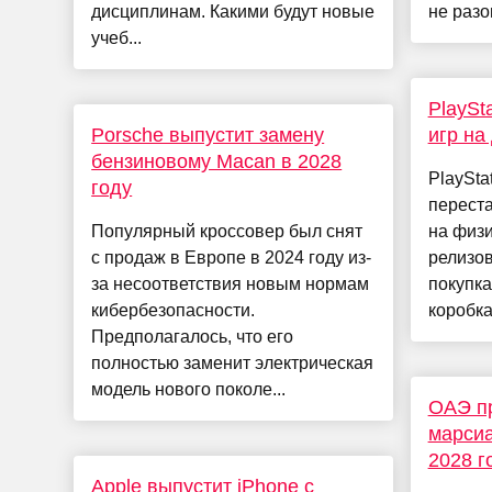
дисциплинам. Какими будут новые
не разо
учеб...
PlaySt
Porsche выпустит замену
игр на
бензиновому Macan в 2028
PlaySta
году
переста
Популярный кроссовер был снят
на физи
с продаж в Европе в 2024 году из-
релизов
за несоответствия новым нормам
покупка
кибербезопасности.
коробка 
Предполагалось, что его
полностью заменит электрическая
модель нового поколе...
ОАЭ п
марсиа
2028 г
Apple выпустит iPhone с