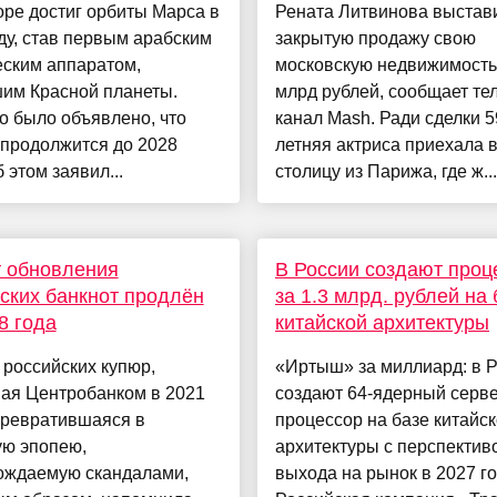
pe достиг орбиты Марса в
Рената Литвинова выстав
ду, став первым арабским
закрытую продажу свою
еским аппаратом,
московскую недвижимость 
шим Красной планеты.
млрд рублей, сообщает те
о было объявлено, что
канал Mash. Ради сделки 5
 продолжится до 2028
летняя актриса приехала 
б этом заявил...
столицу из Парижа, где ж...
 обновления
В России создают проц
ских банкнот продлён
за 1.3 млрд. рублей на 
8 года
китайской архитектуры
российских купюр,
«Иртыш» за миллиард: в 
ная Центробанком в 2021
создают 64-ядерный серв
превратившаяся в
процессор на базе китайс
ую эпопею,
архитектуры с перспектив
ождаемую скандалами,
выхода на рынок в 2027 г